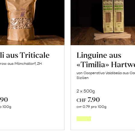
i aus Triticale
Linguine aus
«Timilia» Hartw
row aus Mönchaltorf, ZH
von Cooperativa Valdibella aus C
Sizilien
2 x 500g
.90
7.90
CHF
In
In
o 100g
0.79 pro 100g
CHF
den
den
Warenkorb
Warenk