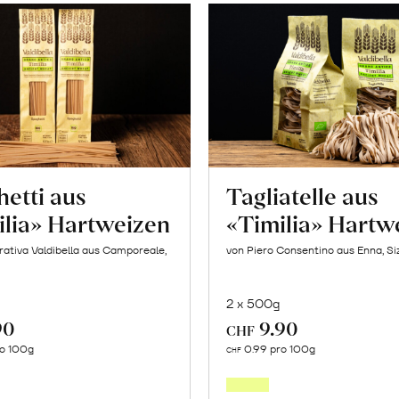
etti aus
Tagliatelle aus
ilia» Hartweizen
«Timilia» Hartw
ativa Valdibella aus Camporeale,
von Piero Consentino aus Enna, Siz
2 x 500g
90
9.90
CHF
In
In
ro 100g
0.99 pro 100g
CHF
den
den
Warenkorb
Warenk