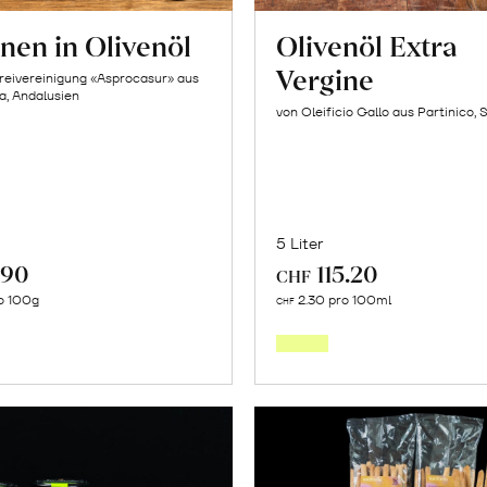
nen in Olivenöl
Olivenöl Extra
Vergine
reivereinigung «Asprocasur» aus
na, Andalusien
von Oleificio Gallo aus Partinico, S
5 Liter
.90
115.20
CHF
In
In
o 100g
2.30 pro 100ml
CHF
den
den
Warenkorb
Warenk