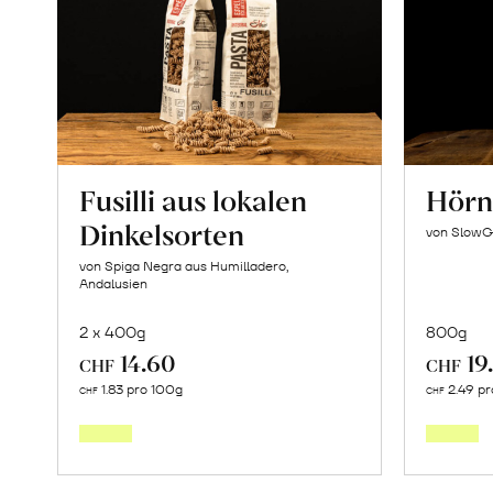
Fusilli aus lokalen
Hörnl
Dinkelsorten
von SlowG
von Spiga Negra aus Humilladero,
Andalusien
2 x 400g
800g
14.60
19
CHF
CHF
In
1.83 pro 100g
2.49 pr
CHF
CHF
den
Warenkorb