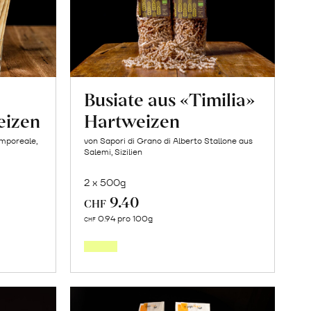
Busiate aus «Timilia»
eizen
Hartweizen
amporeale,
von Sapori di Grano di Alberto Stallone aus
Salemi, Sizilien
2 x 500g
9.40
CHF
In
0.94 pro 100g
CHF
den
orb
Warenkorb