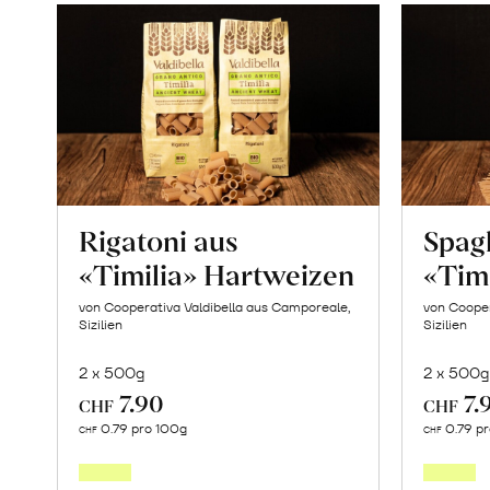
Rigatoni aus
Spagh
«Timilia» Hartweizen
«Tim
von Cooperativa Valdibella aus Camporeale,
von Cooper
Sizilien
Sizilien
2 x 500g
2 x 500g
7.90
7.
CHF
CHF
In
0.79 pro 100g
0.79 p
CHF
CHF
den
Warenkorb