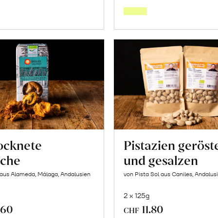
den
den
Warenkorb
Warenk
ocknete
Pistazien geröst
iche
und gesalzen
 aus Alameda, Málaga, Andalusien
von Pista Sol aus Caniles, Andalus
2 x 125g
.60
11.80
CHF
In
In