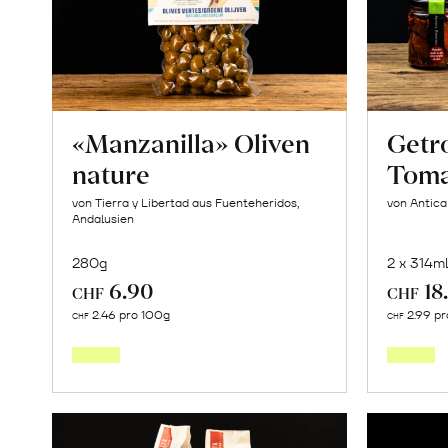
«Osteen»
erfahren
«Manzanilla» Oliven
Getr
nature
Toma
von Tierra y Libertad aus Fuenteheridos,
von Antica
Andalusien
280g
2 x 314m
6.90
18
CHF
CHF
In
2.46 pro 100g
2.99 p
CHF
CHF
den
Warenkorb