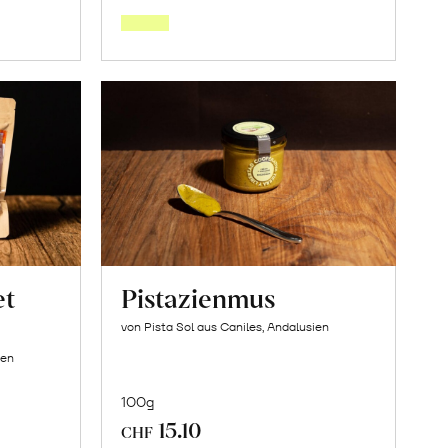
den
orb
Warenkorb
et
Pistazienmus
von Pista Sol aus Caniles, Andalusien
ien
100g
15.10
CHF
In