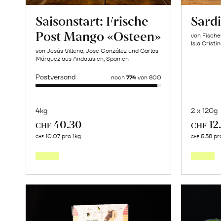
Saisonstart: Frische
Sardi
Post Mango «Osteen»
von Fische
Isla Cristi
von Jesús Villena, Jose González und Carlos
Márquez aus Andalusien, Spanien
Postversand
noch
774
von 800
4kg
2 x 120g
40.30
12
CHF
CHF
Mehr
10.07 pro 1kg
5.38 pr
CHF
CHF
über
Saisonstart:
Frische
Post
Mango