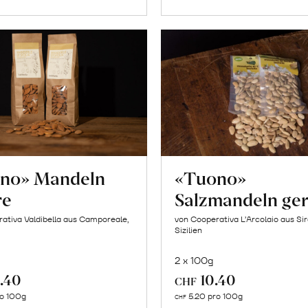
no» Mandeln
«Tuono»
re
Salzmandeln ger
ativa Valdibella aus Camporeale,
von Cooperativa L’Arcolaio aus Si
Sizilien
2 x 100g
.40
10.40
CHF
In
In
ro 100g
5.20 pro 100g
CHF