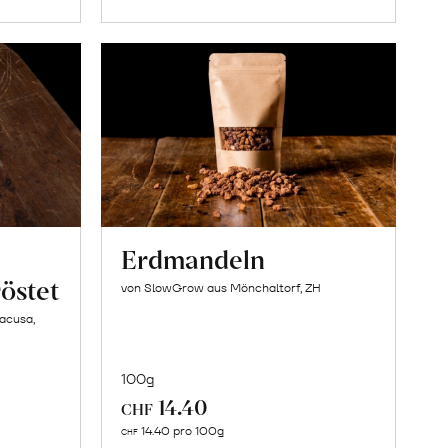
Erdmandeln
östet
von SlowGrow aus Mönchaltorf, ZH
racusa,
100g
14.40
CHF
In
14.40 pro 100g
CHF