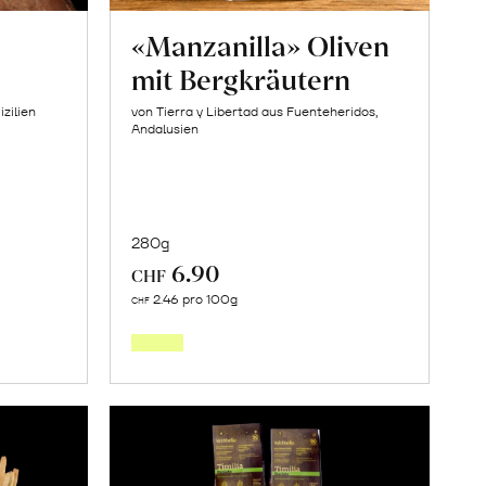
«Manzanilla» Oliven
mit Bergkräutern
izilien
von Tierra y Libertad aus Fuenteheridos,
Andalusien
280g
6.90
CHF
In
2.46 pro 100g
CHF
den
orb
Warenkorb