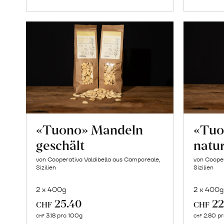
«Tuono» Mandeln
«Tuo
geschält
natu
von Cooperativa Valdibella aus Camporeale,
von Cooper
Sizilien
Sizilien
2 x 400g
2 x 400g
25.40
22
CHF
CHF
In
3.18 pro 100g
2.80 p
CHF
CHF