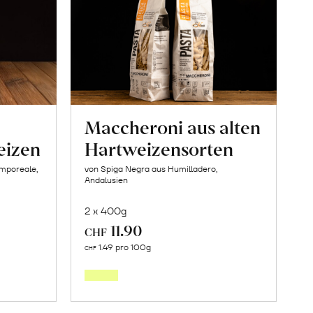
Maccheroni aus alten
eizen
Hartweizensorten
amporeale,
von Spiga Negra aus Humilladero,
Andalusien
2 x 400g
11.90
CHF
In
1.49 pro 100g
CHF
den
orb
Warenkorb