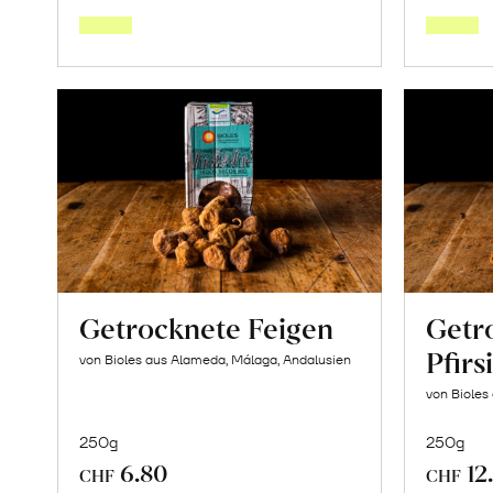
den
Warenkorb
Getrocknete Feigen
Getr
Pfirs
von Bioles aus Alameda, Málaga, Andalusien
von Bioles
250g
250g
6.80
12
CHF
CHF
In