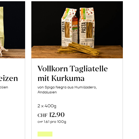
Vollkorn Tagliatelle
eizen
mit Kurkuma
ilien
von Spiga Negra aus Humilladero,
Andalusien
2 x 400g
12.90
CHF
In
1.61 pro 100g
CHF
den
orb
Warenkorb