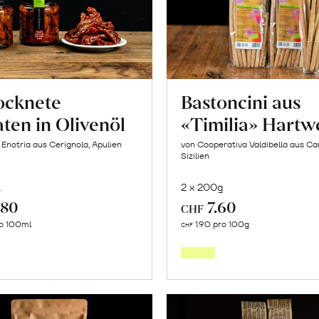
ocknete
Bastoncini aus
ten in Olivenöl
«Timilia» Hartw
 Enotria aus Cerignola, Apulien
von Cooperativa Valdibella aus C
Sizilien
l
2 x 200g
.80
7.60
CHF
In
In
ro 100ml
1.90 pro 100g
CHF
den
den
Warenkorb
Warenk