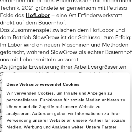
verbinden dabei altes Bauernwissen mit modernster
Technik. 2021 gründete er gemeinsam mit Petrissa
Eckle das
HofLabor
– eine Art Erfinderwerkstatt
direkt auf dem Bauernhof.
Das Zusammenspiel zwischen dem HofLabor und
dem Betrieb SlowGrow ist der Schlüssel zum Erfolg:
Im Labor wird an neuen Maschinen und Methoden
geforscht, während SlowGrow als echter Bauernhof
uns mit Lebensmitteln versorgt.
Als jüngste Erweiterung ihrer Arbeit vergrösserten
SlowGrow und HofLabor ihren Betrieb im Jahr
2024 um einen 40 Hektar grossen städtischen
Diese Webseite verwendet Cookies
Bauernhof am Zürcher Adlisberg. Dieser dient als
Wir verwenden Cookies, um Inhalte und Anzeigen zu
Innovations- und Demonstrationsbetrieb für die
personalisieren, Funktionen für soziale Medien anbieten zu
regenerative Mosaik-Landwirtschaft – ein
können und die Zugriffe auf unsere Website zu
lebendiges Labor, in dem Landwirt*innen,
analysieren. Außerdem geben wir Informationen zu Ihrer
Forscher*innen und politische
Verwendung unserer Website an unsere Partner für soziale
Entscheidungsträger*innen regenerative Techniken
Medien, Werbung und Analysen weiter. Unsere Partner