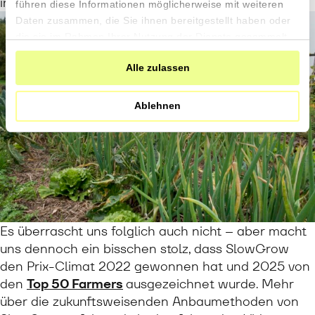
in Aktion erleben können.
führen diese Informationen möglicherweise mit weiteren
Daten zusammen, die Sie ihnen bereitgestellt haben oder
die sie im Rahmen Ihrer Nutzung der Dienste gesammelt
haben.
Alle zulassen
Ablehnen
Es überrascht uns folglich auch nicht – aber macht
uns dennoch ein bisschen stolz, dass SlowGrow
den Prix-Climat 2022 gewonnen hat und 2025 von
den
Top 50 Farmers
ausgezeichnet wurde. Mehr
über die zukunftsweisenden Anbaumethoden von