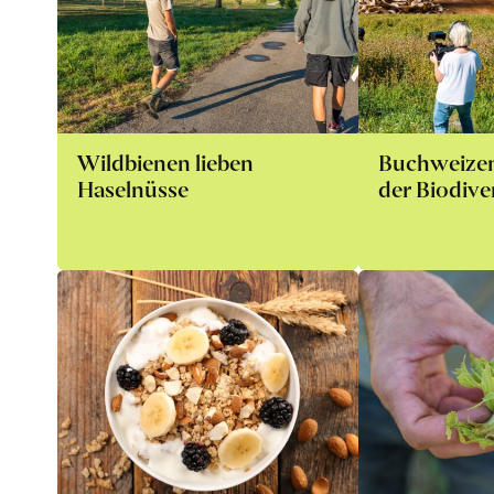
Wildbienen lieben
Buchweizen 
Haselnüsse
der Biodiver