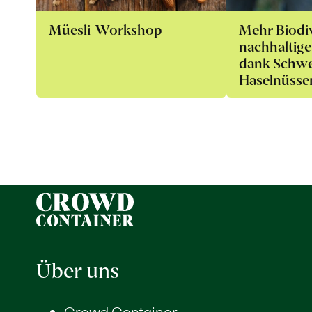
Müesli-Workshop
Mehr Biodiv
nachhaltig
dank Schwe
Haselnüsse
Über uns
Crowd Container