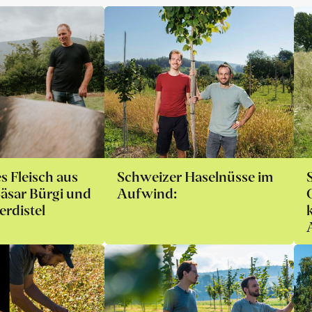
s Fleisch aus
Schweizer Haselnüsse im
äsar Bürgi und
Aufwind:
erdistel