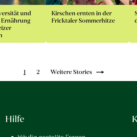
ersität und
Kirschen ernten in der
e Ernährung
Fricktaler Sommerhitze
izer
n
1
2
Weitere Stories
Hilfe
K
Häufig gestellte Fragen