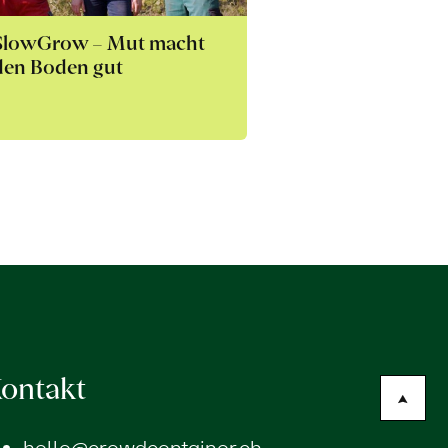
SlowGrow – Mut macht
den Boden gut
ontakt
hello@crowdcontainer.ch