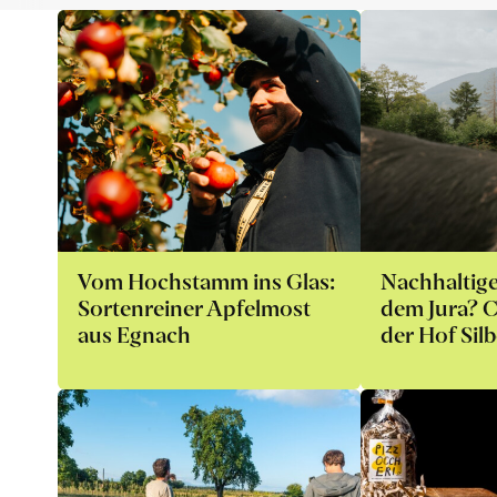
Vom Hochstamm ins Glas:
Nachhaltige
Sortenreiner Apfelmost
dem Jura? C
aus Egnach
der Hof Silb