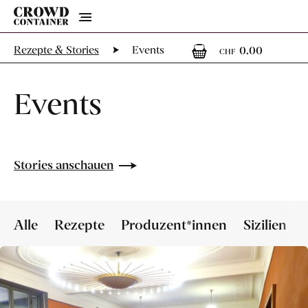
Menu
0
0 Arti
Rezepte & Stories
Events
0.00
CHF
Events
Stories anschauen
Alle
Rezepte
Produzent*innen
Sizilien