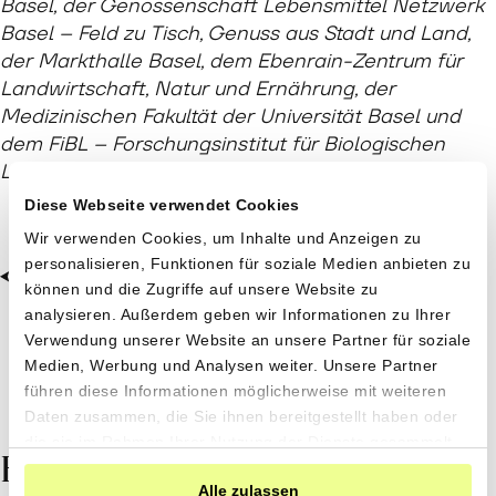
Basel, der Genossenschaft Lebensmittel Netzwerk
Basel – Feld zu Tisch, Genuss aus Stadt und Land,
der Markthalle Basel, dem Ebenrain-Zentrum für
Landwirtschaft, Natur und Ernährung, der
Medizinischen Fakultät der Universität Basel und
dem FiBL – Forschungsinstitut für Biologischen
Landbau
.
Diese Webseite verwendet Cookies
Wir verwenden Cookies, um Inhalte und Anzeigen zu
personalisieren, Funktionen für soziale Medien anbieten zu
Zurück zu Rezepte & Stories
können und die Zugriffe auf unsere Website zu
analysieren. Außerdem geben wir Informationen zu Ihrer
Verwendung unserer Website an unsere Partner für soziale
Medien, Werbung und Analysen weiter. Unsere Partner
führen diese Informationen möglicherweise mit weiteren
Daten zusammen, die Sie ihnen bereitgestellt haben oder
die sie im Rahmen Ihrer Nutzung der Dienste gesammelt
Hinterlassen Sie einen
haben.
Alle zulassen