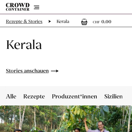
Menu
0
0 Artik
Rezepte & Stories
Kerala
0.00
CHF
Kerala
Stories anschauen
Alle
Rezepte
Produzent*innen
Sizilien