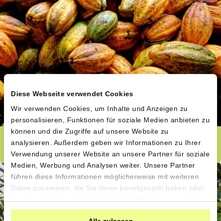
Diese Webseite verwendet Cookies
Wir verwenden Cookies, um Inhalte und Anzeigen zu
personalisieren, Funktionen für soziale Medien anbieten zu
können und die Zugriffe auf unsere Website zu
Ein unerwartetes Paket
analysieren. Außerdem geben wir Informationen zu Ihrer
Verwendung unserer Website an unsere Partner für soziale
Medien, Werbung und Analysen weiter. Unsere Partner
führen diese Informationen möglicherweise mit weiteren
Daten zusammen, die Sie ihnen bereitgestellt haben oder
die sie im Rahmen Ihrer Nutzung der Dienste gesammelt
haben.
Alle zulassen