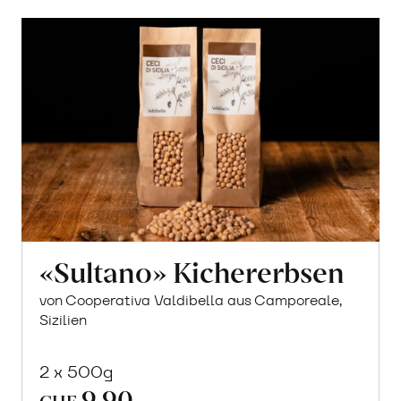
«Sultano» Kichererbsen
von Cooperativa Valdibella aus Camporeale,
Sizilien
2 x 500g
9.90
In
CHF