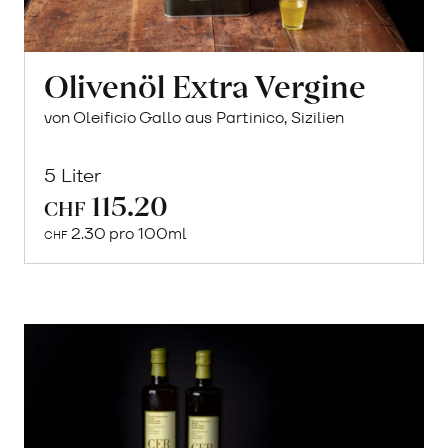
Olivenöl Extra Vergine
von Oleificio Gallo aus Partinico, Sizilien
5 Liter
115.20
CHF
Mehr
2.30 pro 100ml
über
CHF
Olivenöl
Extra
Vergine
erfahren