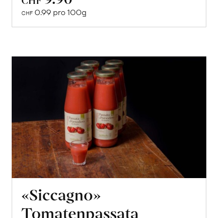
den
0.99 pro 100g
CHF
Warenkorb
«Siccagno»
Tomatenpassata