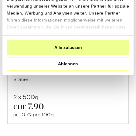
Verwendung unserer Website an unsere Partner für soziale
Medien, Werbung und Analysen weiter. Unsere Partner
führen diese Informationen möglicherweise mit weiteren
Daten zusammen, die Sie ihnen bereitgestellt haben oder
die sie im Rahmen Ihrer Nutzung der Dienste gesammelt
haben.
Spaghetti aus «Timilia»
Alle zulassen
Hartweizen
Ablehnen
von Cooperativa Valdibella aus Camporeale,
Sizilien
2 x 500g
7.90
In
CHF
den
0.79 pro 100g
CHF
Warenkorb