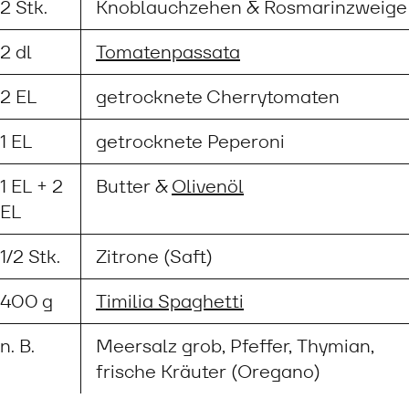
2 Stk.
Knoblauchzehen & Rosmarinzweige
2 dl
Tomatenpassata
2 EL
getrocknete Cherrytomaten
1 EL
getrocknete Peperoni
1 EL + 2
Butter &
Olivenöl
EL
1/2 Stk.
Zitrone (Saft)
400 g
Timilia Spaghetti
n. B.
Meersalz grob, Pfeffer, Thymian,
frische Kräuter (Oregano)