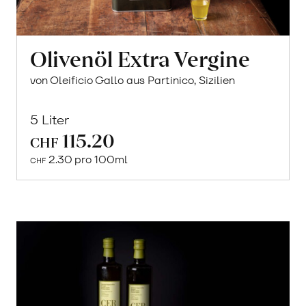
Olivenöl Extra Vergine
von Oleificio Gallo aus Partinico, Sizilien
5 Liter
115.20
CHF
Mehr
2.30 pro 100ml
über
CHF
Pistazien
Pesto
erfahren