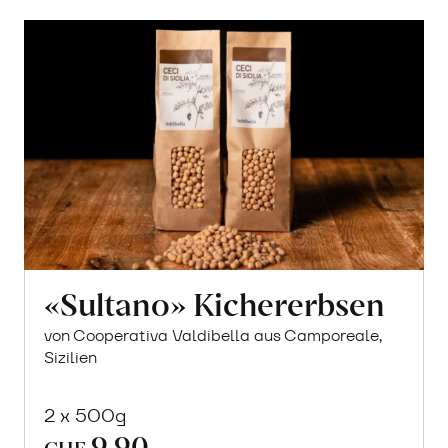
«Sultano» Kichererbsen
von Cooperativa Valdibella aus Camporeale,
Sizilien
2 x 500g
9.90
In
CHF