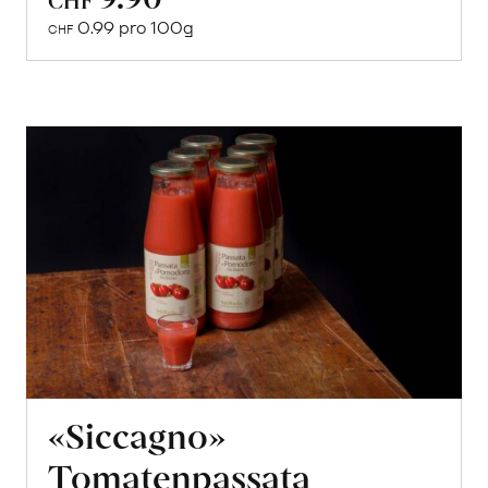
den
0.99 pro 100g
CHF
Warenkorb
«Siccagno»
Tomatenpassata