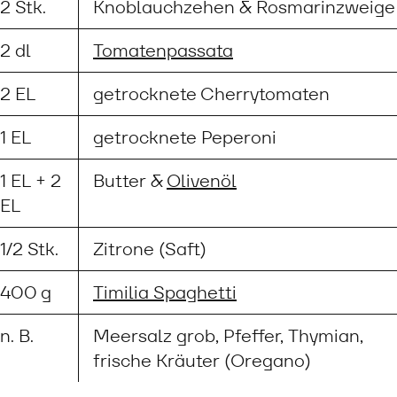
2 Stk.
Knoblauchzehen & Rosmarinzweige
2 dl
Tomatenpassata
2 EL
getrocknete Cherrytomaten
1 EL
getrocknete Peperoni
1 EL + 2
Butter &
Olivenöl
EL
1/2 Stk.
Zitrone (Saft)
400 g
Timilia Spaghetti
n. B.
Meersalz grob, Pfeffer, Thymian,
frische Kräuter (Oregano)