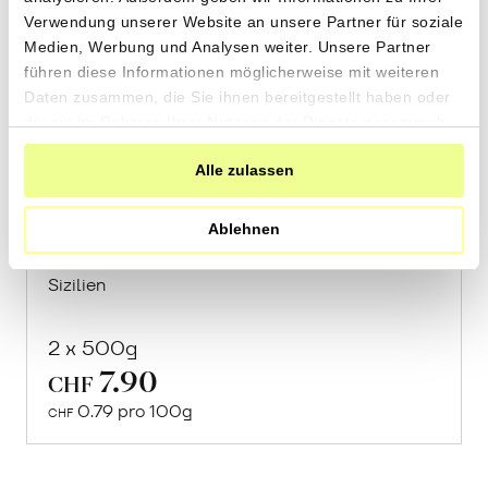
Verwendung unserer Website an unsere Partner für soziale
Medien, Werbung und Analysen weiter. Unsere Partner
führen diese Informationen möglicherweise mit weiteren
Daten zusammen, die Sie ihnen bereitgestellt haben oder
die sie im Rahmen Ihrer Nutzung der Dienste gesammelt
haben.
Spaghetti aus «Timilia»
Alle zulassen
Hartweizen
Ablehnen
von Cooperativa Valdibella aus Camporeale,
Sizilien
2 x 500g
7.90
In
CHF
den
0.79 pro 100g
CHF
Warenkorb