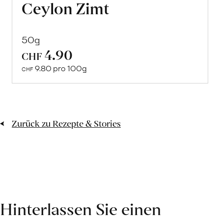
Ceylon Zimt
50g
4.90
CHF
Mehr
9.80 pro 100g
über
CHF
Tarte
Tatin
mit
Zurück zu Rezepte & Stories
getrockneten
Pfirsichen
erfahren
Hinterlassen Sie einen