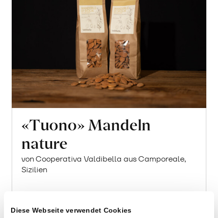
«Tuono» Mandeln
nature
von Cooperativa Valdibella aus Camporeale,
Sizilien
2 x 400g
22.40
In
Diese Webseite verwendet Cookies
CHF