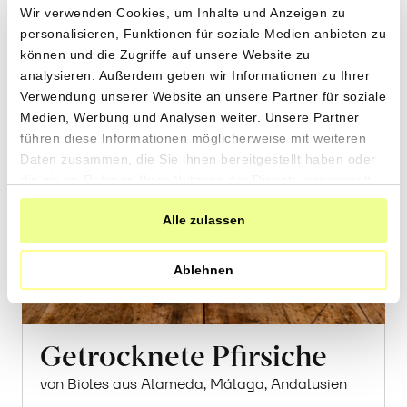
den
2.80 pro 100g
Wir verwenden Cookies, um Inhalte und Anzeigen zu
CHF
Warenkorb
personalisieren, Funktionen für soziale Medien anbieten zu
können und die Zugriffe auf unsere Website zu
analysieren. Außerdem geben wir Informationen zu Ihrer
Verwendung unserer Website an unsere Partner für soziale
Medien, Werbung und Analysen weiter. Unsere Partner
führen diese Informationen möglicherweise mit weiteren
Daten zusammen, die Sie ihnen bereitgestellt haben oder
die sie im Rahmen Ihrer Nutzung der Dienste gesammelt
haben.
Alle zulassen
Ablehnen
Getrocknete Pfirsiche
von Bioles aus Alameda, Málaga, Andalusien