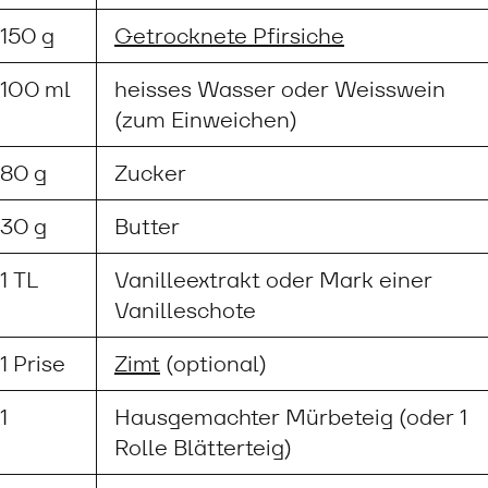
150 g
Getrocknete Pfirsiche
100 ml
heisses Wasser oder Weisswein
(zum Einweichen)
80 g
Zucker
30 g
Butter
1 TL
Vanilleextrakt oder Mark einer
Vanilleschote
1 Prise
Zimt
(optional)
1
Hausgemachter Mürbeteig (oder 1
Rolle Blätterteig)