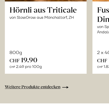
Hörnli aus Triticale
Fus
Din
von SlowGrow aus Mönchaltorf, ZH
von Sp
Andal
800g
2 x 
In
19.90
CHF
CHF
den
2.49 pro 100g
1.8
CHF
CHF
Warenkorb
Weitere Produkte entdecken