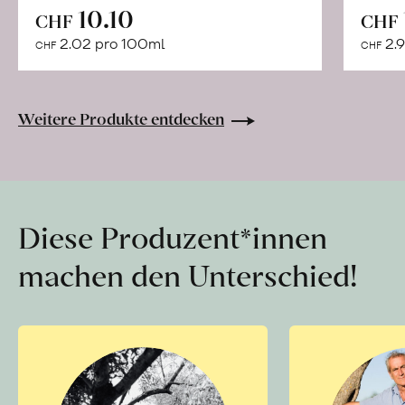
In
10.10
CHF
CHF
den
2.02 pro 100ml
2.9
CHF
CHF
Warenkorb
Weitere Produkte entdecken
Diese Produzent*innen
machen den Unterschied!