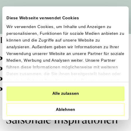
Alle Produzent*innen auf einen Blick
Diese Webseite verwendet Cookies
Wir verwenden Cookies, um Inhalte und Anzeigen zu
personalisieren, Funktionen für soziale Medien anbieten zu
Dafür stehen wir
können und die Zugriffe auf unsere Website zu
analysieren. Außerdem geben wir Informationen zu Ihrer
Verwendung unserer Website an unsere Partner für soziale
Pestizidfrei angebaut, schonend verarbeitet.
Medien, Werbung und Analysen weiter. Unsere Partner
Natürliche Zutaten, echter Geschmack.
führen diese Informationen möglicherweise mit weiteren
Daten zusammen, die Sie ihnen bereitgestellt haben oder
Von kleinen Höfen, direkt zu dir.
die sie im Rahmen Ihrer Nutzung der Dienste gesammelt
haben.
100% transparent, 0% Zusatzstoffe.
Alle zulassen
Ablehnen
Saisonale Inspirationen