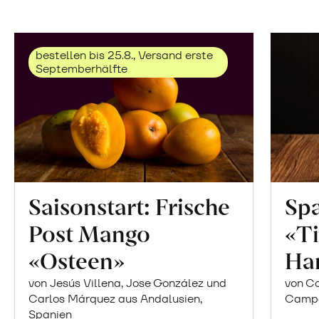
bestellen bis 25.8., Versand erste
Septemberhälfte
Saisonstart: Frische
Spa
Post Mango
«Ti
«Osteen»
Ha
von Jesús Villena, Jose González und
von Co
Carlos Márquez aus Andalusien,
Campor
Spanien