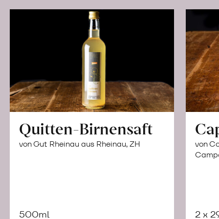
Quitten-Birnensaft
Ca
von Gut Rheinau aus Rheinau, ZH
von Co
Campor
500ml
2 x 