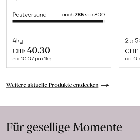
Postversand
noch
785
von 800
4kg
2 x 
40.30
Mehr
CHF
CHF
über
10.07 pro 1kg
0.
CHF
CHF
Naturbelassene
Bio-
Lebensmittel
Weitere aktuelle Produkte entdecken
ohne
Zusatzstoffe
direkt
ab
Für gesellige Momente
Hof
erfahren