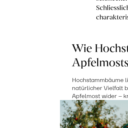
Schliessli
charakteri
Wie Hochs
Apfelmosts
Hochstammbäume lief
natürlicher Vielfalt 
Apfelmost wider – krä