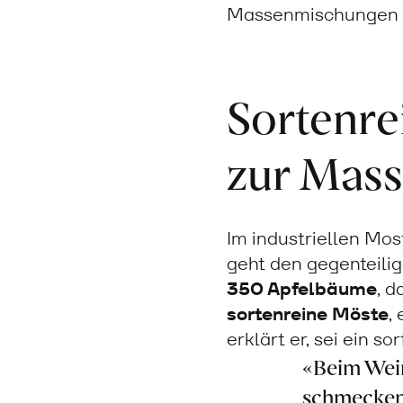
Massenmischungen 
Sortenre
zur Mas
Im industriellen Mo
geht den gegenteili
350 Apfelbäume
, 
sortenreine Möste
,
erklärt er, sei ein so
«Beim Wei
schmecken.