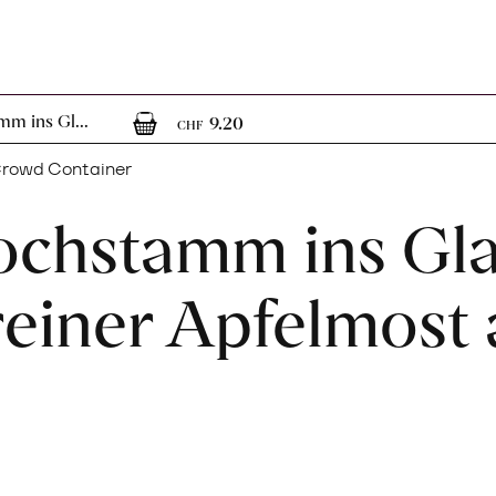
1
1 Artikel im Warenkorb
m ins Gl...
9.20
CHF
rowd Container
chstamm ins Gla
einer Apfelmost 