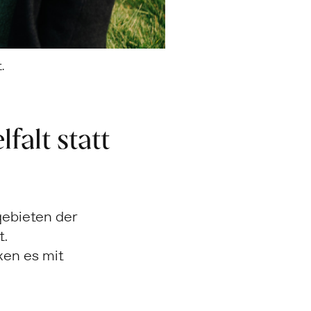
.
alt statt
gebieten der
t.
en es mit