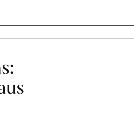
s:
aus