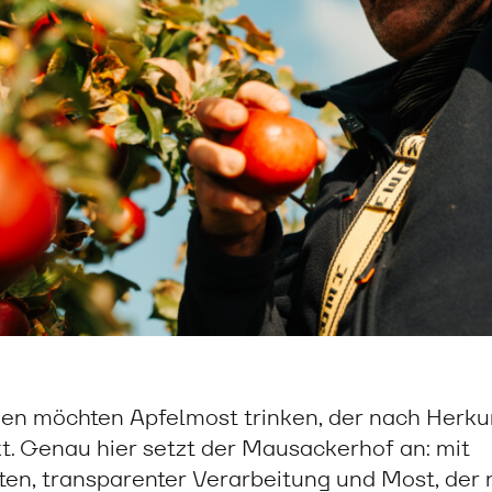
 möchten Apfelmost trinken, der nach Herkunf
. Genau hier setzt der Mausackerhof an: mit
n, transparenter Verarbeitung und Most, der n