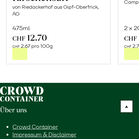
Campor
von Riedackerhof aus Gipf-Oberfrick,
AG
475ml
2 x 
12.70
In
CHF
CHF
den
2.67 pro 100g
2.
CHF
CHF
Warenkorb
Über uns
Crowd Container
Impressum & Disclaimer