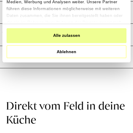
Medien, Werbung und Analysen weiter. Unsere Partner
Preistransparenz
führen diese Informationen möglicherweise mit weiteren
Daten zusammen, die Sie ihnen bereitgestellt haben oder
die sie im Rahmen Ihrer Nutzung der Dienste gesammelt
haben.
Weitere Informationen
Alle zulassen
Ablehnen
Rezensionen
Direkt vom Feld in deine
Küche