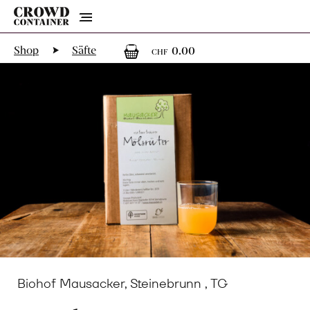
Menu
0
0 Artikel im War
Shop
Säfte
0.00
CHF
Biohof Mausacker, Steinebrunn , TG