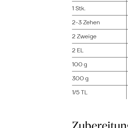
1 Stk.
2-3 Zehen
2 Zweige
2 EL
100 g
300 g
1/5 TL
Zubereitu