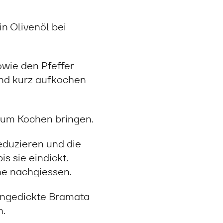
n Olivenöl bei
wie den Pfeffer
nd kurz aufkochen
zum Kochen bringen.
eduzieren und die
s sie eindickt.
he nachgiessen.
ingedickte Bramata
n.