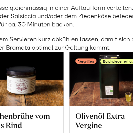
se gleichmässig in einer Auflaufform verteilen
der Salsiccia und/oder dem Ziegenkäse belegen
für ca. 30 Minuten backen.
em Servieren kurz abkühlen lassen, damit sich
der Bramata optimal zur Geltung kommt.
Vergriffen
Bald wieder erhäl
henbrühe vom
Olivenöl Extra
s Rind
Vergine