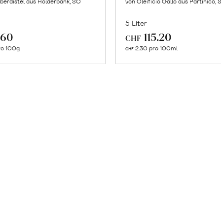
lberdistel aus Holderbank, SO
von Oleificio Gallo aus Partinico, S
5 Liter
In
Mehr
.60
115.20
CHF
den
über
ro 100g
2.30 pro 100ml
CHF
Warenkorb
Olivenöl
Extra
Vergine
erfahre