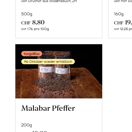
von Grüthof aus Wildensbuch, ZH
von Hof Si
500g
160g
In
8.80
19
CHF
CHF
den
1.76 pro 100g
12.25 p
CHF
CHF
Warenkorb
Vergriffen
Ab Oktober wieder erhältlich
Malabar Pfeffer
200g
Mehr