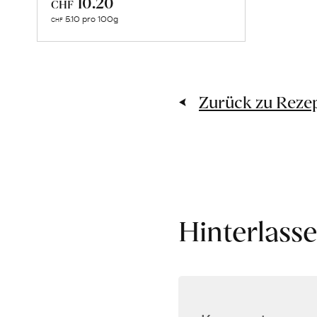
10.20
CHF
über
5.10 pro 100g
CHF
Ofenbramata
erfahren
Zurück zu Rezep
Hinterlass