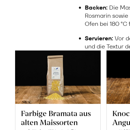
Backen:
Die Mas
Rosmarin sowie 
Ofen bei 180 °C 
Servieren:
Vor d
und die Textur 
Farbige Bramata aus
Knoc
alten Maissorten
Angu