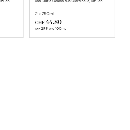
izilien
von Mario Geloso aus Giardinello, Sizilien
2 x 750ml
In
44.80
CHF
den
2.99 pro 100ml
CHF
Warenkorb
n