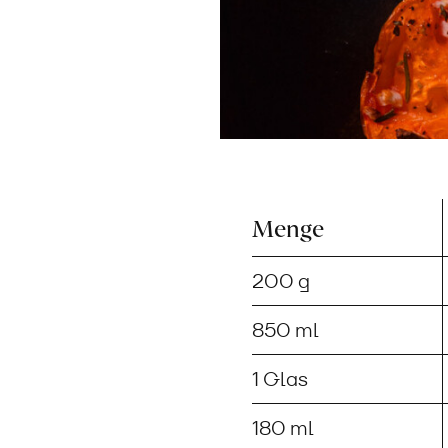
Menge
200 g
850 ml
1 Glas
180 ml