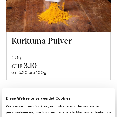
Kurkuma Pulver
50g
3.10
CHF
Mehr
6.20 pro 100g
über
CHF
Vegetarisches
Curry
erfahren
Diese Webseite verwendet Cookies
Vergriffen
Wir verwenden Cookies, um Inhalte und Anzeigen zu
personalisieren, Funktionen für soziale Medien anbieten zu
Ab Oktober wieder erhältlich