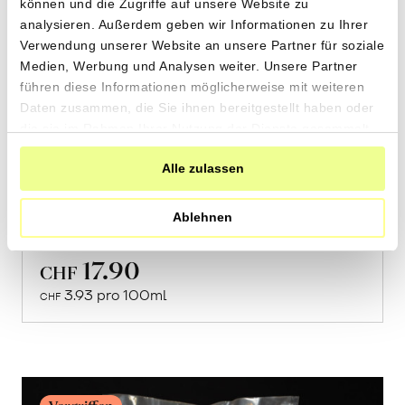
können und die Zugriffe auf unsere Website zu
analysieren. Außerdem geben wir Informationen zu Ihrer
Verwendung unserer Website an unsere Partner für soziale
Medien, Werbung und Analysen weiter. Unsere Partner
führen diese Informationen möglicherweise mit weiteren
Daten zusammen, die Sie ihnen bereitgestellt haben oder
die sie im Rahmen Ihrer Nutzung der Dienste gesammelt
haben.
Alle zulassen
Natives Kokosöl
Ablehnen
2 x 250ml
17.90
CHF
Mehr
3.93 pro 100ml
über
CHF
Vegetarisches
Curry
erfahren