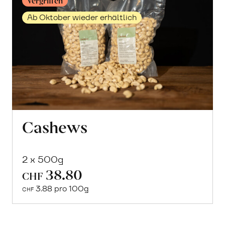
Vergriffen
Ab Oktober wieder erhältlich
Cashews
2 x 500g
38.80
CHF
Mehr
3.88 pro 100g
über
CHF
Vegetarisches
Curry