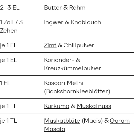
2–3 EL
Butter & Rahm
1 Zoll / 3
Ingwer & Knoblauch
Zehen
je 1 EL
Zimt
& Chilipulver
je 1 EL
Koriander- &
Kreuzkümmelpulver
1 EL
Kasoori Methi
(Bockshornkleeblätter)
je 1 TL
Kurkuma
&
Muskatnuss
je 1 TL
Muskatblüte
(Macis) &
Garam
Masala