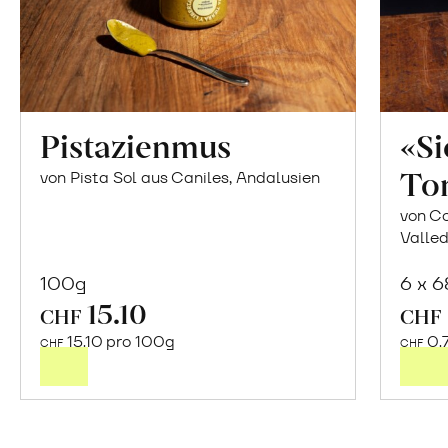
Pistazienmus
«S
To
von Pista Sol aus Caniles, Andalusien
von Co
Valled
100g
6 x 
15.10
In
CHF
CHF
den
15.10 pro 100g
0.
CHF
CHF
Warenkorb