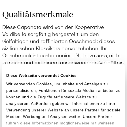
Qualitätsmerkmale
Diese Caponata wird von der Kooperative
Valdibella sorgfältig hergestellt, um den
vielfältigen und raffinierten Geschmack dieses
sizilianischen Klassikers hervorzuheben. Ihr
Geschmack ist ausbalanciert: Nicht zu süss, nicht
zu sauer und mit einem ausgewogenen Verhältnis
der Zutaten. Auf Konservierungs- oder
Diese Webseite verwendet Cookies
Zusatzstoffe wird komplett verzichtet: Der
intensive Geschmack der biologischen Zutaten
Wir verwenden Cookies, um Inhalte und Anzeigen zu
kommt so am besten zur Geltung.
personalisieren, Funktionen für soziale Medien anbieten zu
können und die Zugriffe auf unsere Website zu
analysieren. Außerdem geben wir Informationen zu Ihrer
Anwendung
Verwendung unserer Website an unsere Partner für soziale
Medien, Werbung und Analysen weiter. Unsere Partner
Klassischerweise wird Caponata lauwarm und
führen diese Informationen möglicherweise mit weiteren