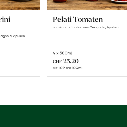
rini
Pelati Tomaten
von Antica Enotria aus Cerignola, Apulien
rignola, Apulien
4 x 580ml
In
25.20
CHF
n
den
1.09 pro 100ml
CHF
renkorb
Warenkorb