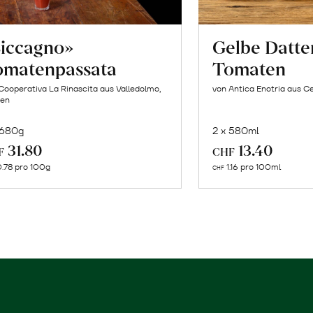
Siccagno»
Gelbe Datte
omatenpassata
Tomaten
Cooperativa La Rinascita aus Valledolmo,
von Antica Enotria aus Ce
ien
 680g
2 x 580ml
In
In
31.80
13.40
F
CHF
den
de
.78 pro 100g
1.16 pro 100ml
CHF
Warenkorb
Wa