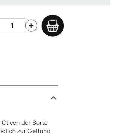
Add
to
cart
 Oliven der Sorte
öglich zur Geltung