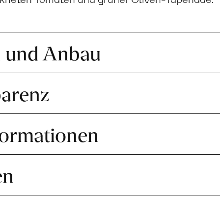
n und Anbau
parenz
formationen
en