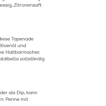
essig, Zitronensaft
diese Tapenade
Olivenöl und
che Haltbarmacher.
ldibella vollständig
der als Dip, kann
in: Penne mit