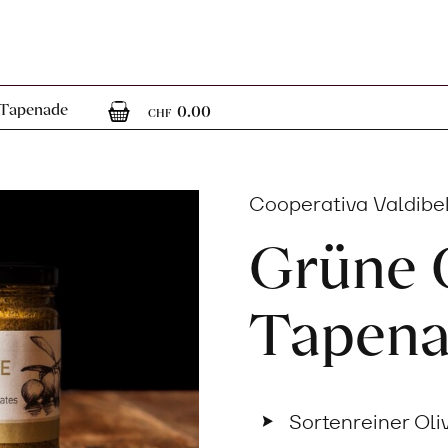
0
0 Artikel im Warenkorb
-Tapenade
0.00
CHF
Cooperativa Valdibel
Grüne 
Tapen
Sortenreiner Oli