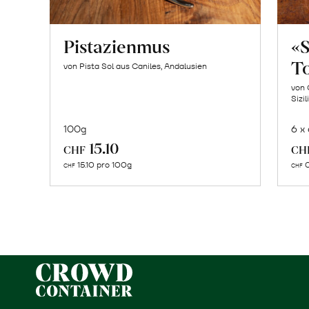
Pistazienmus
«
T
von Pista Sol aus Caniles, Andalusien
von 
Sizil
100g
6 x
In
15.10
CHF
CH
den
15.10 pro 100g
0
CHF
CHF
Warenkorb