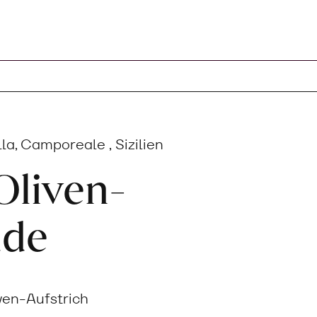
la, Camporeale , Sizilien
Oliven-
ade
ven-Aufstrich