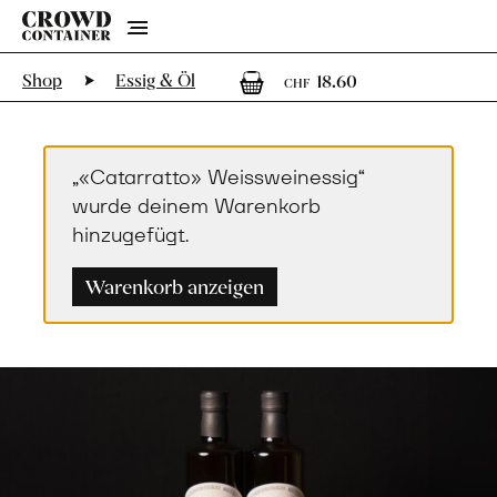
Menu
1
1 Artikel im
Shop
Essig & Öl
18.60
CHF
„«Catarratto» Weissweinessig“
wurde deinem Warenkorb
hinzugefügt.
Warenkorb anzeigen