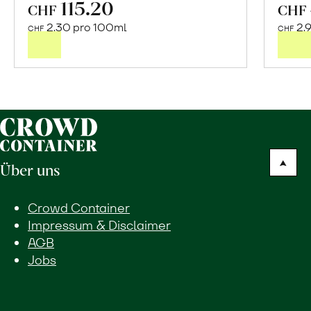
115.20
In
CHF
CHF
den
2.30 pro 100ml
2.
CHF
CHF
Warenkorb
Über uns
Crowd Container
Impressum & Disclaimer
AGB
Jobs