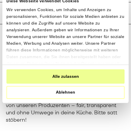
Diese Webseite verwendet Cookies
Rezensionen
Wir verwenden Cookies, um Inhalte und Anzeigen zu
personalisieren, Funktionen für soziale Medien anbieten zu
können und die Zugriffe auf unsere Website zu
analysieren. Außerdem geben wir Informationen zu Ihrer
Verwendung unserer Website an unsere Partner für soziale
Medien, Werbung und Analysen weiter. Unsere Partner
führen diese Informationen möglicherweise mit weiteren
Direkt vom Feld in deine
Daten zusammen, die Sie ihnen bereitgestellt haben oder
die sie im Rahmen Ihrer Nutzung der Dienste gesammelt
Küche
haben.
Alle zulassen
Noch mehr Gutes aus gesundem Boden: Gerne
Ablehnen
empfehlen wir ein paar weitere gute Produkte
von unseren Produzenten – fair, transparent
und ohne Umwege in deine Küche. Bitte satt
stöbern!