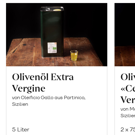
Olivenöl Extra
Oli
Vergine
«Ce
Ver
von Oleificio Gallo aus Partinico,
Sizilien
von Ma
Sizilie
5 Liter
2 x 