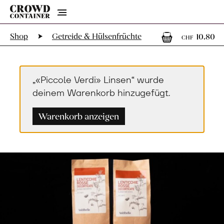
Menu
1
1
Shop
Getreide & Hülsenfrüchte
10.80
CHF
„«Piccole Verdi» Linsen“ wurde
deinem Warenkorb hinzugefügt.
Warenkorb anzeigen