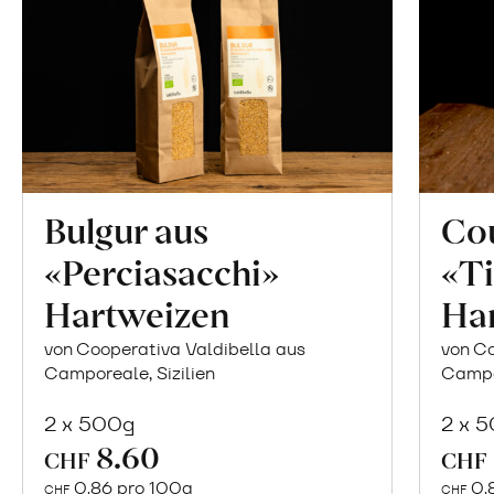
Bulgur aus
Co
«Perciasacchi»
«Ti
Hartweizen
Ha
von Cooperativa Valdibella aus
von Co
Camporeale, Sizilien
Campor
2 x 500g
2 x 
In
8.60
CHF
CHF
den
0.86 pro 100g
0.
CHF
CHF