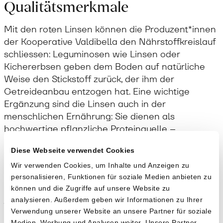
Qualitätsmerkmale
Mit den roten Linsen können die Produzent*innen
der Kooperative Valdibella den Nährstoffkreislauf
schliessen: Leguminosen wie Linsen oder
Kichererbsen geben dem Boden auf natürliche
Weise den Stickstoff zurück, der ihm der
Getreideanbau entzogen hat. Eine wichtige
Ergänzung sind die Linsen auch in der
menschlichen Ernährung: Sie dienen als
hochwertige pflanzliche Proteinquelle –
gleichzeitig wissen sie durch ihr leicht süssliches
Diese Webseite verwendet Cookies
Aroma in den verschiedensten Gerichten zu
überzeugen!
Wir verwenden Cookies, um Inhalte und Anzeigen zu
personalisieren, Funktionen für soziale Medien anbieten zu
können und die Zugriffe auf unsere Website zu
Anwendung
analysieren. Außerdem geben wir Informationen zu Ihrer
Verwendung unserer Website an unsere Partner für soziale
Kochzeit 10 Minuten (die Linsen müssen nicht
Medien, Werbung und Analysen weiter. Unsere Partner