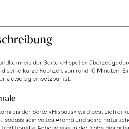
schreibung
undkornreis der Sorte «Hispalis» überzeugt dur
nd seine kurze Kochzeit von rund 15 Minuten. Ein
r vielseitig einsetzbar ist.
male
rnreis der Sorte «Hispalis» wird pestizidfrei ku
, sodass sein volles Aroma und seine natürlic
ie traditionelle Anbauweise in der Nähe des ar