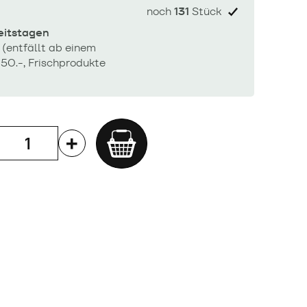
noch
131
Stück
beitstagen
 (entfällt ab einem
50.-, Frischprodukte
Add
to
cart