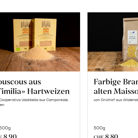
ouscous aus
Farbige Bra
imilia» Hartweizen
alten Maiss
Cooperativa Valdibella aus Camporeale,
von Grüthof aus Wildens
ien
 500g
500g
In
In
8.90
8.80
F
CHF