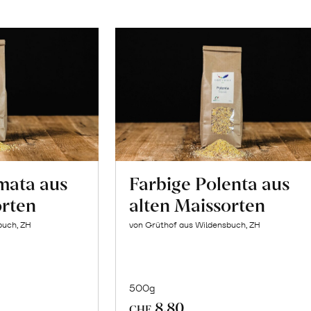
mata aus
Farbige Polenta aus
orten
alten Maissorten
buch, ZH
von Grüthof aus Wildensbuch, ZH
500g
In
8.80
CHF