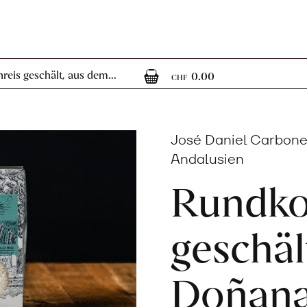
0
0 Artikel im 
eis geschält, aus dem...
0.00
CHF
José Daniel Carbonel
Andalusien
Rundko
geschäl
Doñana