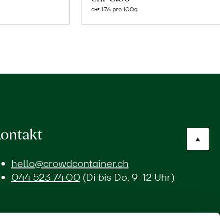
n
den
1.76 pro 100g
CHF
renkorb
Warenkorb
ontakt
hello@crowdcontainer.ch
044 523 74 00
(Di bis Do, 9-12 Uhr)