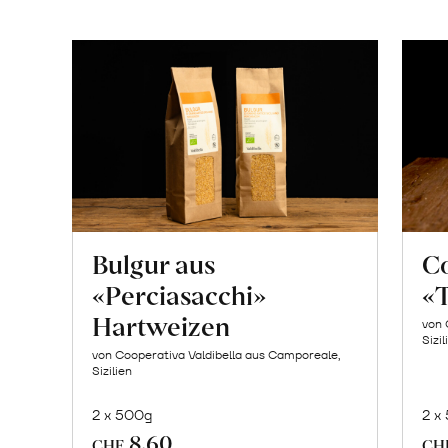
Bulgur aus
C
«Perciasacchi»
«T
Hartweizen
von 
Sizil
von Cooperativa Valdibella aus Camporeale,
Sizilien
2 x 500g
2 x
In
8.60
CHF
CH