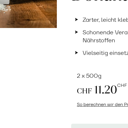
Zarter, leicht kl
Schonende Verar
Nährstoffen
Vielseitig einset
2 x 500g
11.20
CHF
CHF
So berechnen wir den Pr