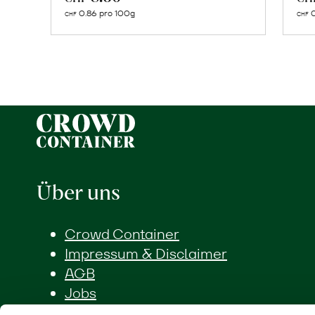
den
0.86 pro 100g
0
CHF
CHF
Warenkorb
Über uns
Crowd Container
Impressum & Disclaimer
AGB
Jobs