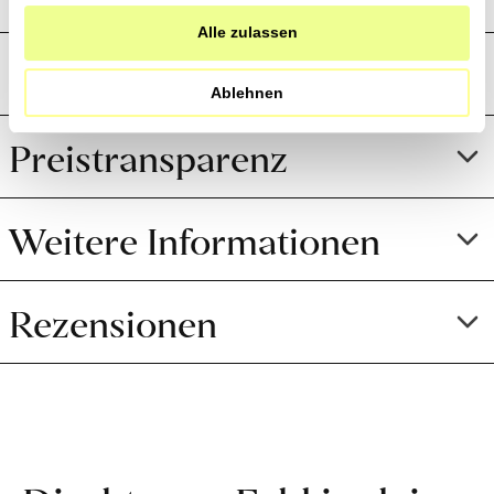
haben.
Alle zulassen
Produktion und Anbau
Ablehnen
Preistransparenz
Weitere Informationen
Rezensionen