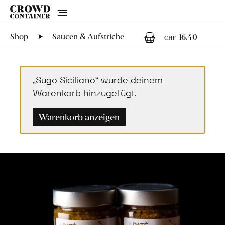
Menu
1
1 Art
Shop
Saucen & Aufstriche
16.40
CHF
„Sugo Siciliano“ wurde deinem
Warenkorb hinzugefügt.
Warenkorb anzeigen