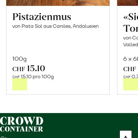
Pistazienmus
«S
To
von Pista Sol aus Caniles, Andalusien
von Co
Valled
100g
6 x 
15.10
In
CHF
CHF
den
15.10 pro 100g
0.
CHF
CHF
Warenkorb