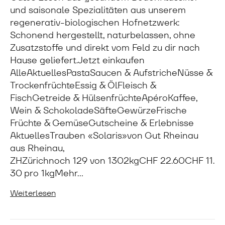
und saisonale Spezialitäten aus unserem
regenerativ-biologischen Hofnetzwerk:
Schonend hergestellt, naturbelassen, ohne
Zusatzstoffe und direkt vom Feld zu dir nach
Hause geliefert.Jetzt einkaufen
AlleAktuellesPastaSaucen & AufstricheNüsse &
TrockenfrüchteEssig & ÖlFleisch &
FischGetreide & HülsenfrüchteApéroKaffee,
Wein & SchokoladeSäfteGewürzeFrische
Früchte & GemüseGutscheine & Erlebnisse
AktuellesTrauben «Solaris»von Gut Rheinau
aus Rheinau,
ZHZürichnoch 129 von 1302kgCHF 22.60CHF 11.
30 pro 1kgMehr…
Weiterlesen