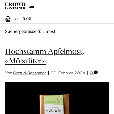
Menu
0
0 Artikel im Warenkorb
0.00
CHF
Suchergebnisse für: most
Hochstamm Apfelmost,
«Mölsrüter»
Von
Crowd Container
|
20. Februar 2026
|
0