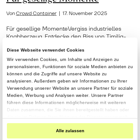
Von
Crowd Container
|
17. November 2025
Für gesellige MomenteVergiss industrielles
Knabberzeug. Entdecke den Biss von Timilia-
Weizen, die Kraft sonnengereifter Oliven und
Diese Webseite verwendet Cookies
die Reinheit unserer Bio-Weine. Für einen
Feierabend voller Energie und ohne
Wir verwenden Cookies, um Inhalte und Anzeigen zu
personalisieren, Funktionen für soziale Medien anbieten zu
Kompromisse. «Manzanilla» Oliven mit
können und die Zugriffe auf unsere Website zu
Bergkräuternvon Tierra y Libertad aus
analysieren. Außerdem geben wir Informationen zu Ihrer
Fuenteheridos,
Verwendung unserer Website an unsere Partner für soziale
Andalusien280gCHF 6.90CHF 2.46 pro 100gIn
Medien, Werbung und Analysen weiter. Unsere Partner
den Warenkorb«Manzanilla» Oliven naturevon
führen diese Informationen möglicherweise mit weiteren
Tierra y Libertad aus Fuenteheridos,
Daten zusammen, die Sie ihnen bereitgestellt haben oder
Andalusien280gCHF 6.90CHF 2.46 pro 100gIn
die sie im Rahmen Ihrer Nutzung der Dienste gesammelt
den WarenkorbOlivenöl «Arbequina» Extra…
haben.
Alle zulassen
Weiterlesen