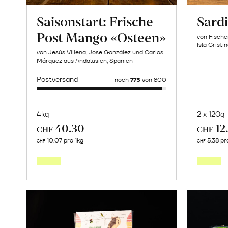
Saisonstart: Frische
Sardi
Post Mango «Osteen»
von Fische
Isla Cristi
von Jesús Villena, Jose González und Carlos
Márquez aus Andalusien, Spanien
Postversand
noch
775
von 800
4kg
2 x 120g
40.30
12
CHF
CHF
Mehr
10.07 pro 1kg
5.38 pr
CHF
CHF
über
Saisonstart:
Frische
Post
Mango