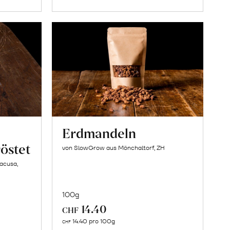
Erdmandeln
östet
von SlowGrow aus Mönchaltorf, ZH
racusa,
100g
14.40
CHF
In
14.40 pro 100g
CHF