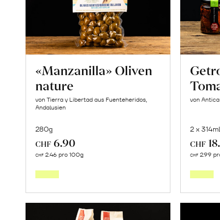
«Osteen»
erfahren
«Manzanilla» Oliven
Getr
nature
Toma
von Tierra y Libertad aus Fuenteheridos,
von Antica
Andalusien
280g
2 x 314m
6.90
18
CHF
CHF
In
2.46 pro 100g
2.99 p
CHF
CHF
den
Warenkorb