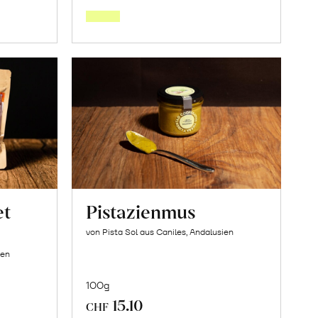
den
orb
Warenkorb
et
Pistazienmus
von Pista Sol aus Caniles, Andalusien
ien
100g
15.10
CHF
In