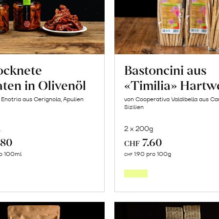
ocknete
Bastoncini aus
ten in Olivenöl
«Timilia» Hartw
 Enotria aus Cerignola, Apulien
von Cooperativa Valdibella aus C
Sizilien
l
2 x 200g
.80
7.60
CHF
In
In
ro 100ml
1.90 pro 100g
CHF
den
den
Warenkorb
Warenk