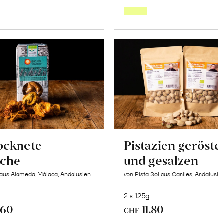
den
den
Warenkorb
Warenk
ocknete
Pistazien geröst
iche
und gesalzen
 aus Alameda, Málaga, Andalusien
von Pista Sol aus Caniles, Andalus
2 x 125g
.60
11.80
CHF
In
In