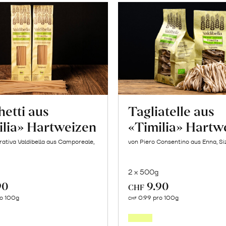
etti aus
Tagliatelle aus
ilia» Hartweizen
«Timilia» Hartw
ativa Valdibella aus Camporeale,
von Piero Consentino aus Enna, Siz
2 x 500g
90
9.90
CHF
In
In
ro 100g
0.99 pro 100g
CHF
den
den
Warenkorb
Warenk