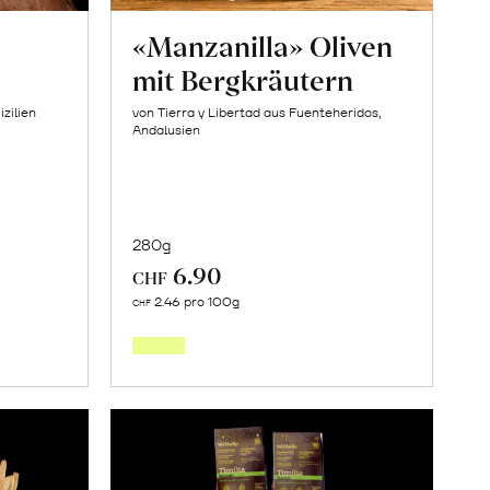
«Manzanilla» Oliven
mit Bergkräutern
izilien
von Tierra y Libertad aus Fuenteheridos,
Andalusien
280g
6.90
CHF
In
2.46 pro 100g
CHF
den
orb
Warenkorb