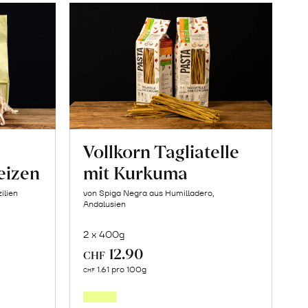
Vollkorn Tagliatelle
eizen
mit Kurkuma
ilien
von Spiga Negra aus Humilladero,
Andalusien
2 x 400g
12.90
CHF
In
1.61 pro 100g
CHF
den
orb
Warenkorb