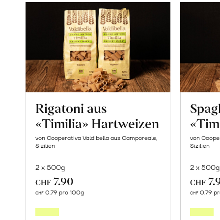
Rigatoni aus
Spagh
«Timilia» Hartweizen
«Tim
von Cooperativa Valdibella aus Camporeale,
von Cooper
Sizilien
Sizilien
2 x 500g
2 x 500g
7.90
7.
CHF
CHF
In
0.79 pro 100g
0.79 p
CHF
CHF
den
Warenkorb