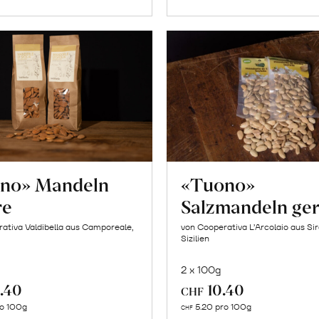
no» Mandeln
«Tuono»
re
Salzmandeln ger
ativa Valdibella aus Camporeale,
von Cooperativa L’Arcolaio aus Si
Sizilien
2 x 100g
.40
10.40
CHF
In
In
ro 100g
5.20 pro 100g
CHF