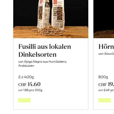
Fusilli aus lokalen
Hörnl
Dinkelsorten
von SlowG
von Spiga Negra aus Humilladero,
Andalusien
2 x 400g
800g
14.60
19
CHF
CHF
In
1.83 pro 100g
2.49 pr
CHF
CHF
den
Warenkorb