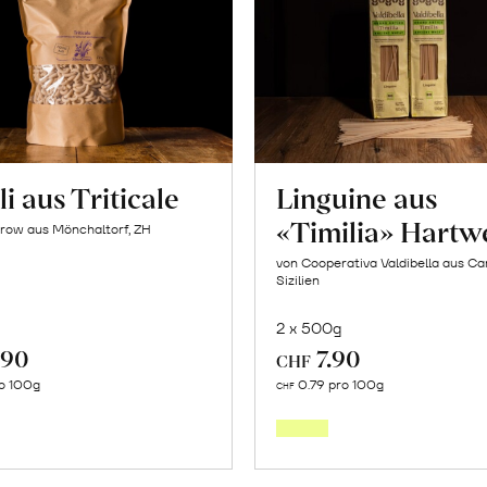
i aus Triticale
Linguine aus
«Timilia» Hartw
row aus Mönchaltorf, ZH
von Cooperativa Valdibella aus C
Sizilien
2 x 500g
.90
7.90
CHF
In
In
o 100g
0.79 pro 100g
CHF
den
den
Warenkorb
Warenk