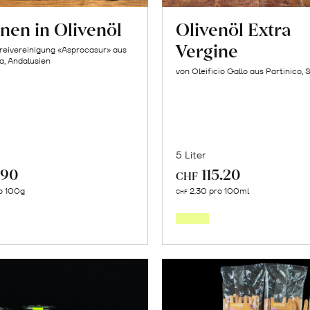
nen in Olivenöl
Olivenöl Extra
Vergine
reivereinigung «Asprocasur» aus
na, Andalusien
von Oleificio Gallo aus Partinico, S
5 Liter
.90
115.20
CHF
In
In
o 100g
2.30 pro 100ml
CHF
den
den
Warenkorb
Warenk