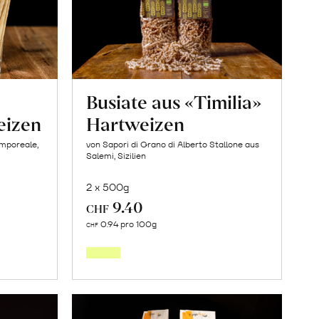
Busiate aus «Timilia»
eizen
Hartweizen
amporeale,
von Sapori di Grano di Alberto Stallone aus
Salemi, Sizilien
2 x 500g
9.40
CHF
In
0.94 pro 100g
CHF
den
orb
Warenkorb