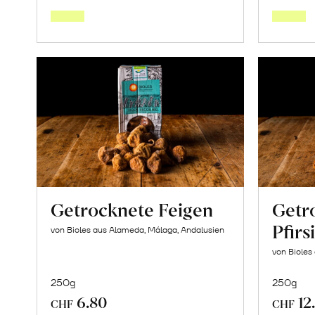
den
Warenkorb
Getrocknete Feigen
Getr
Pfirs
von Bioles aus Alameda, Málaga, Andalusien
von Bioles
250g
250g
6.80
12
CHF
CHF
In