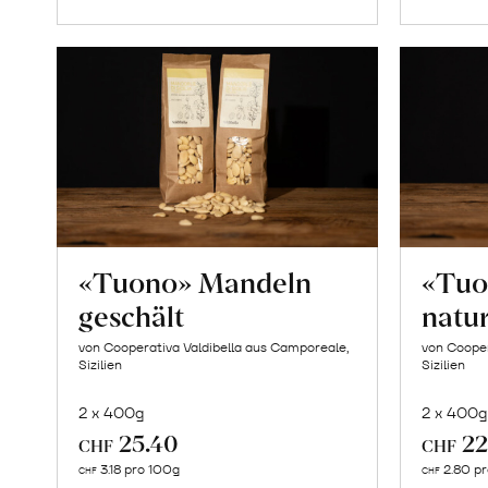
«Tuono» Mandeln
«Tuo
geschält
natu
von Cooperativa Valdibella aus Camporeale,
von Cooper
Sizilien
Sizilien
2 x 400g
2 x 400g
25.40
22
CHF
CHF
In
3.18 pro 100g
2.80 p
CHF
CHF