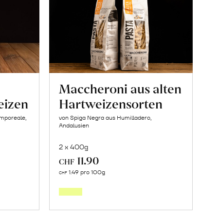
Maccheroni aus alten
eizen
Hartweizensorten
amporeale,
von Spiga Negra aus Humilladero,
Andalusien
2 x 400g
11.90
CHF
In
1.49 pro 100g
CHF
den
orb
Warenkorb