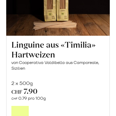
Linguine aus «Timilia»
Hartweizen
von Cooperativa Valdibella aus Camporeale,
Sizilien
2 x 500g
7.90
CHF
0.79 pro 100g
CHF
In
den
Warenkorb