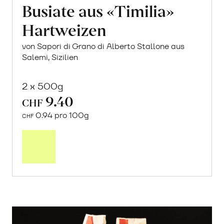
Busiate aus «Timilia»
Hartweizen
von Sapori di Grano di Alberto Stallone aus
Salemi, Sizilien
2 x 500g
9.40
CHF
0.94 pro 100g
CHF
In
den
Warenkorb