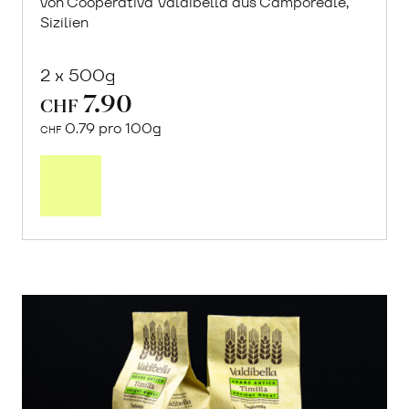
von Cooperativa Valdibella aus Camporeale,
Sizilien
2 x 500g
7.90
CHF
0.79 pro 100g
CHF
In
den
Warenkorb