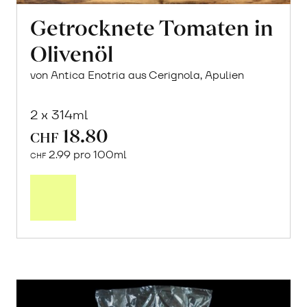
Getrocknete Tomaten in
Olivenöl
von Antica Enotria aus Cerignola, Apulien
2 x 314ml
18.80
CHF
2.99 pro 100ml
CHF
In
den
Warenkorb