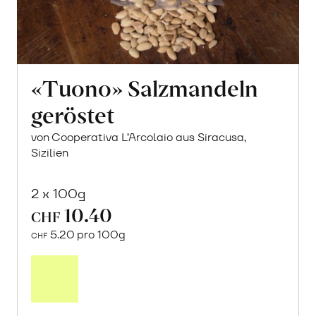
«Tuono» Salzmandeln
geröstet
von Cooperativa L’Arcolaio aus Siracusa,
Sizilien
2 x 100g
10.40
CHF
5.20 pro 100g
CHF
In
den
Warenkorb