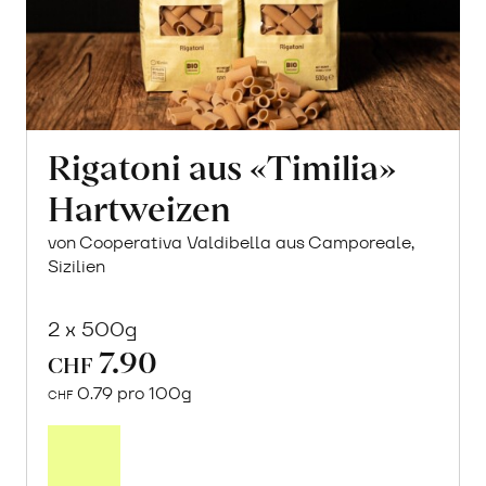
Rigatoni aus «Timilia»
Hartweizen
von Cooperativa Valdibella aus Camporeale,
Sizilien
2 x 500g
7.90
CHF
0.79 pro 100g
CHF
In
den
Warenkorb