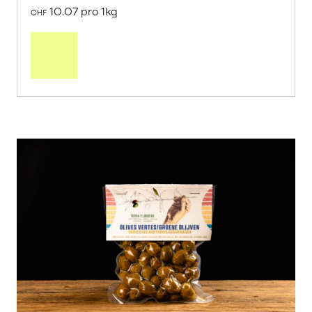
10.07 pro 1kg
CHF
Mehr
über
Saisonstart:
Frische
Post
Mango
«Osteen»
erfahren