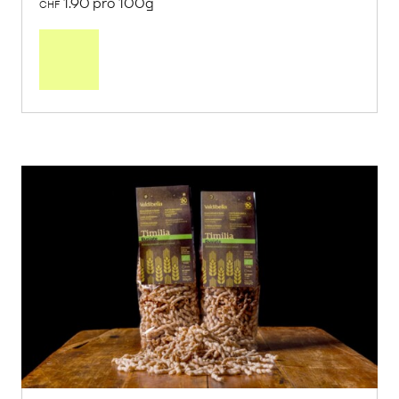
1.90 pro 100g
CHF
In
den
Warenkorb