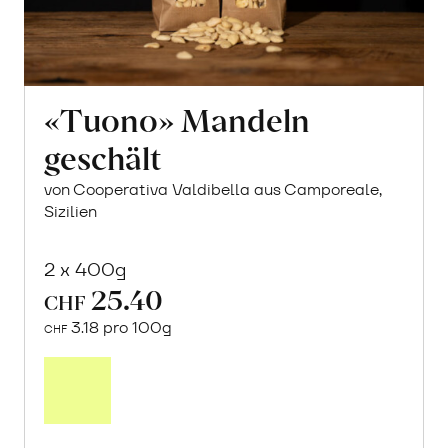
«Tuono» Mandeln
geschält
von Cooperativa Valdibella aus Camporeale,
Sizilien
2 x 400g
25.40
CHF
3.18 pro 100g
CHF
In
den
Warenkorb