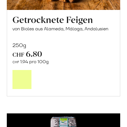
Getrocknete Feigen
von Bioles aus Alameda, Málaga, Andalusien
250g
6.80
CHF
1.94 pro 100g
CHF
In
den
Warenkorb