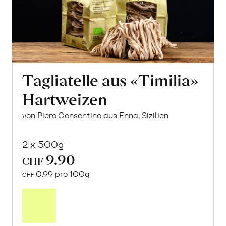
Tagliatelle aus «Timilia»
Hartweizen
von Piero Consentino aus Enna, Sizilien
2 x 500g
9.90
CHF
0.99 pro 100g
CHF
In
den
Warenkorb