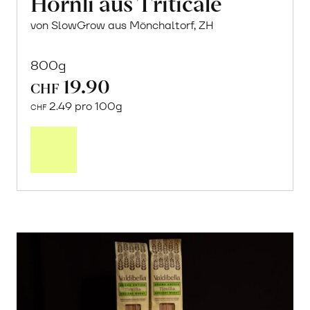
Hörnli aus Triticale
von SlowGrow aus Mönchaltorf, ZH
800g
19.90
CHF
2.49 pro 100g
CHF
In
den
Warenkorb