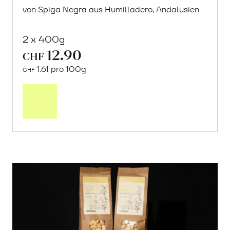
von Spiga Negra aus Humilladero, Andalusien
2 x 400g
12.90
CHF
1.61 pro 100g
CHF
In
den
Warenkorb