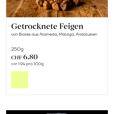
Getrocknete Feigen
von Bioles aus Alameda, Málaga, Andalusien
250g
6.80
CHF
1.94 pro 100g
CHF
In
den
Warenkorb