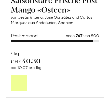
Mango «Osteen»
von Jesús Villena, Jose González und Carlos
Márquez aus Andalusien, Spanien
Postversand
noch
747
von 800
4kg
40.30
CHF
10.07 pro 1kg
CHF
Mehr
über
Saisonstart:
Frische
Post
Mango
«Osteen»