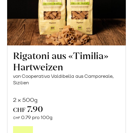
Rigatoni aus «Timilia»
Hartweizen
von Cooperativa Valdibella aus Camporeale,
Sizilien
2 x 500g
7.90
CHF
0.79 pro 100g
CHF
In
den