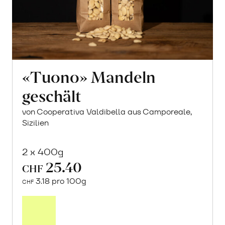
«Tuono» Mandeln
geschält
von Cooperativa Valdibella aus Camporeale,
Sizilien
2 x 400g
25.40
CHF
3.18 pro 100g
CHF
In
den
Warenkorb