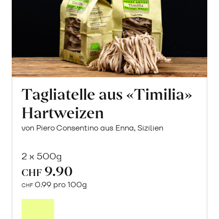
Tagliatelle aus «Timilia»
Hartweizen
von Piero Consentino aus Enna, Sizilien
2 x 500g
9.90
CHF
0.99 pro 100g
CHF
In
den
Warenkorb