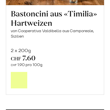
Bastoncini aus «Timilia»
Hartweizen
von Cooperativa Valdibella aus Camporeale,
Sizilien
2 x 200g
7.60
CHF
1.90 pro 100g
CHF
In
den
Warenkorb