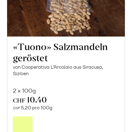
«Tuono» Salzmandeln
geröstet
von Cooperativa L’Arcolaio aus Siracusa,
Sizilien
2 x 100g
10.40
CHF
5.20 pro 100g
CHF
In
den
Warenkorb