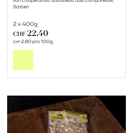
von Cooperativa Valdibella aus Camporeale,
Sizilien
2 x 400g
22.40
CHF
2.80 pro 100g
CHF
In
den
Warenkorb