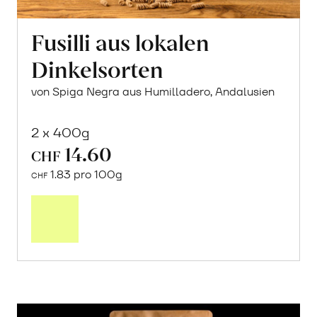
Fusilli aus lokalen
Dinkelsorten
von Spiga Negra aus Humilladero, Andalusien
2 x 400g
14.60
CHF
1.83 pro 100g
CHF
In
den
Warenkorb