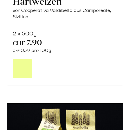
Hartweizen
von Cooperativa Valdibella aus Camporeale,
Sizilien
2 x 500g
7.90
CHF
0.79 pro 100g
CHF
In
den
Warenkorb