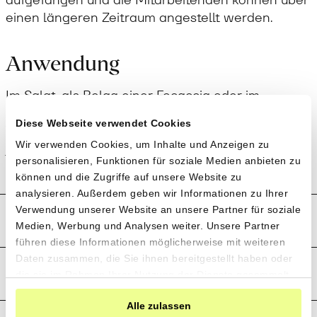
einen längeren Zeitraum angestellt werden.
Anwendung
Im Salat, als Belag einer Focaccia oder im
Zusammenspiel mit Fisch – diese gelben Datterini
Diese Webseite verwendet Cookies
Tomaten sind vielseitig einsetzbar und verleihen
Wir verwenden Cookies, um Inhalte und Anzeigen zu
jedem Gericht etwas Farbe.
personalisieren, Funktionen für soziale Medien anbieten zu
können und die Zugriffe auf unsere Website zu
analysieren. Außerdem geben wir Informationen zu Ihrer
Verwendung unserer Website an unsere Partner für soziale
Produktion und Anbau
Medien, Werbung und Analysen weiter. Unsere Partner
führen diese Informationen möglicherweise mit weiteren
Daten zusammen, die Sie ihnen bereitgestellt haben oder
Preistransparenz
die sie im Rahmen Ihrer Nutzung der Dienste gesammelt
haben.
Alle zulassen