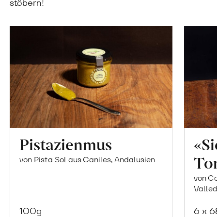
stöbern!
Pistazienmus
«S
To
von Pista Sol aus Caniles, Andalusien
von Co
Valled
100g
6 x 