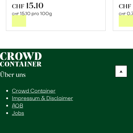
15.10
In
CHF
CHF
den
15.10 pro 100g
0.
CHF
CHF
Warenkorb
Über uns
Crowd Container
Impressum & Disclaimer
AGB
Jobs