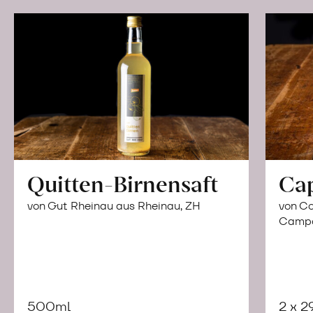
Quitten-Birnensaft
Ca
von Gut Rheinau aus Rheinau, ZH
von Co
Campor
500ml
2 x 