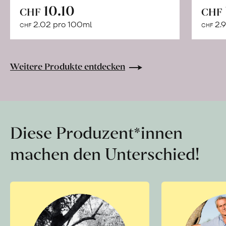
In
10.10
CHF
CHF
den
2.02 pro 100ml
2.9
CHF
CHF
Warenkorb
Weitere Produkte entdecken
Diese Produzent*innen
machen den Unterschied!