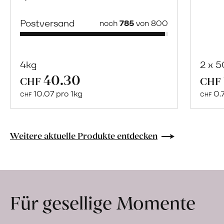
Postversand
noch
785
von 800
4kg
2 x 
40.30
Mehr
CHF
CHF
über
10.07 pro 1kg
0.
CHF
CHF
Naturbelassene
Bio-
Lebensmittel
Weitere aktuelle Produkte entdecken
ohne
Zusatzstoffe
direkt
ab
Für gesellige Momente
Hof
erfahren