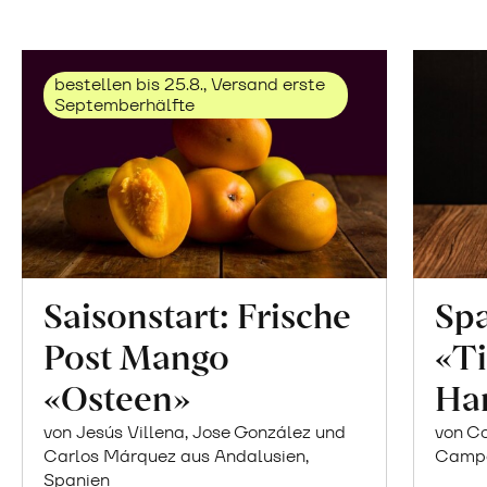
bestellen bis 25.8., Versand erste
Septemberhälfte
Saisonstart: Frische
Spa
Post Mango
«Ti
«Osteen»
Ha
von Jesús Villena, Jose González und
von Co
Carlos Márquez aus Andalusien,
Campor
Spanien