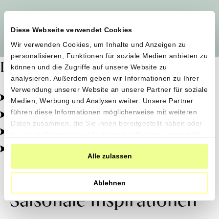
Alle Produzent*innen auf einen Blick
Diese Webseite verwendet Cookies
Wir verwenden Cookies, um Inhalte und Anzeigen zu
personalisieren, Funktionen für soziale Medien anbieten zu
Dafür stehen wir
können und die Zugriffe auf unsere Website zu
analysieren. Außerdem geben wir Informationen zu Ihrer
Verwendung unserer Website an unsere Partner für soziale
Pestizidfrei angebaut, schonend verarbeitet.
Medien, Werbung und Analysen weiter. Unsere Partner
Natürliche Zutaten, echter Geschmack.
führen diese Informationen möglicherweise mit weiteren
Daten zusammen, die Sie ihnen bereitgestellt haben oder
Von kleinen Höfen, direkt zu dir.
die sie im Rahmen Ihrer Nutzung der Dienste gesammelt
haben.
100% transparent, 0% Zusatzstoffe.
Alle zulassen
Ablehnen
Saisonale Inspirationen