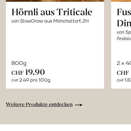
Hörnli aus Triticale
Fus
Din
von SlowGrow aus Mönchaltorf, ZH
von Sp
Andal
800g
2 x 
In
19.90
CHF
CHF
den
2.49 pro 100g
1.8
CHF
CHF
Warenkorb
Weitere Produkte entdecken