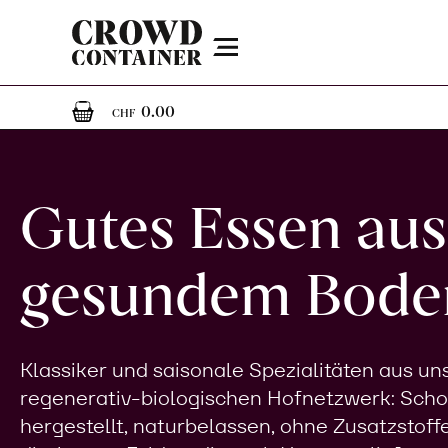
Menu
0
0 Artikel im Warenkorb
0.00
CHF
Gutes Essen aus
gesundem Bode
Klassiker und saisonale Spezialitäten aus u
regenerativ-biologischen Hofnetzwerk: Sch
hergestellt, naturbelassen, ohne Zusatzstoff