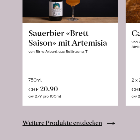
Sauerbier «Brett
C
Saison» mit Artemisia
von 
Sizil
von Birra Arbant aus Bellinzona, TI
750ml
2 x
In
20.90
CHF
CH
den
2.79 pro 100ml
2
CHF
CHF
Warenkorb
Weitere Produkte entdecken