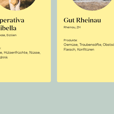
perativa
Gut Rheinau
ibella
Rheinau, ZH
le, Sizilien
Produkte:
Gemüse, Traubensäfte, Obstsä
:
Fleisch, Konfitüren
e, Hülsenfrüchte, Nüsse,
drink