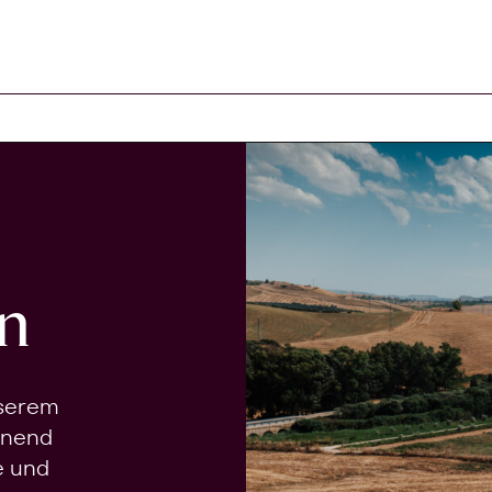
n
nserem
onend
e und