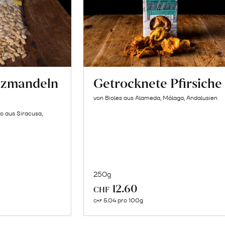
lzmandeln
Getrocknete Pfirsiche
von Bioles aus Alameda, Málaga, Andalusien
o aus Siracusa,
250g
In
12.60
CHF
n
den
5.04 pro 100g
CHF
renkorb
Warenkorb