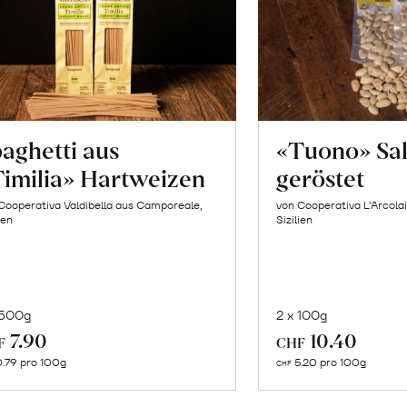
aghetti aus
«Tuono» Sa
imilia» Hartweizen
geröstet
Cooperativa Valdibella aus Camporeale,
von Cooperativa L’Arcolai
ien
Sizilien
 500g
2 x 100g
In
In
7.90
10.40
F
CHF
den
de
.79 pro 100g
5.20 pro 100g
CHF
Warenkorb
Wa