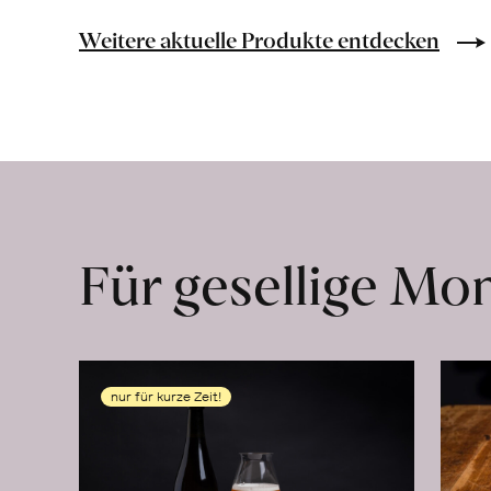
Bio-
Lebensmittel
Weitere aktuelle Produkte entdecken
ohne
Zusatzstoffe
direkt
ab
Hof
erfahren
Für gesellige M
nur für kurze Zeit!