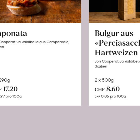
aponata
Bulgur aus
«Perciasacc
Cooperativa Valdibella aus Camporeale,
ien
Hartweizen
von Cooperativa Valdibel
Sizilien
 290g
2 x 500g
In
In
17.20
8.60
F
CHF
den
de
.97 pro 100g
0.86 pro 100g
CHF
Warenkorb
Wa