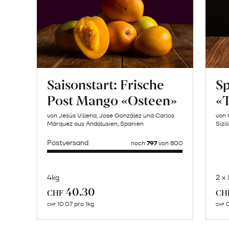
Saisonstart: Frische
Sp
Post Mango «Osteen»
«T
von Jesús Villena, Jose González und Carlos
von 
Márquez aus Andalusien, Spanien
Sizil
Postversand
noch
797
von 800
4kg
2 x
Mehr
40.30
CHF
CH
über
10.07 pro 1kg
0
CHF
CHF
Naturbelassene