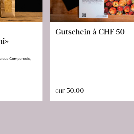
Gutschein à CHF 50
hi»
la aus Camporeale,
In
n
50.00
CHF
den
renkorb
Warenkorb