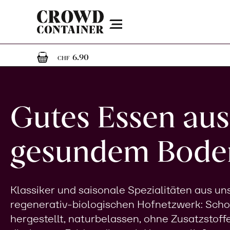
Menu
1
1 Artikel im Warenkorb
6.90
CHF
Gutes Essen aus
gesundem Bode
Klassiker und saisonale Spezialitäten aus u
regenerativ-biologischen Hofnetzwerk: Sch
hergestellt, naturbelassen, ohne Zusatzstoff