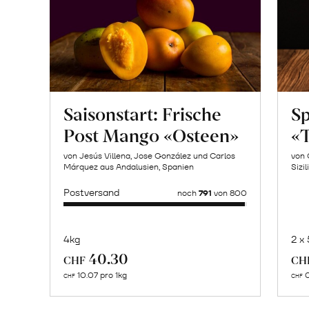
Saisonstart: Frische
Sp
Post Mango «Osteen»
«T
von Jesús Villena, Jose González und Carlos
von 
Márquez aus Andalusien, Spanien
Sizil
Postversand
noch
791
von 800
4kg
2 x
Mehr
40.30
CHF
CH
über
10.07 pro 1kg
0
CHF
CHF
Pistazienmus