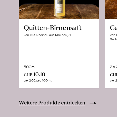
Quitten-Birnensaft
C
von Gut Rheinau aus Rheinau, ZH
von 
Sizil
500ml
2 x
In
10.10
CHF
CH
den
2.02 pro 100ml
2
CHF
CHF
Warenkorb
Weitere Produkte entdecken