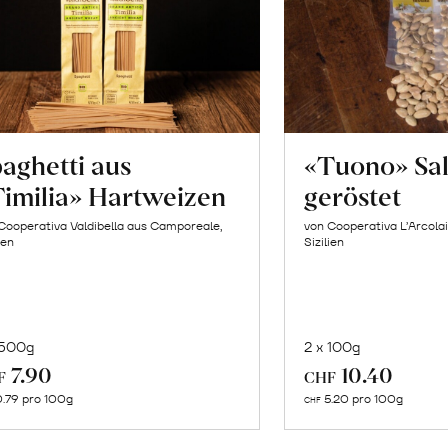
aghetti aus
«Tuono» Sa
imilia» Hartweizen
geröstet
Cooperativa Valdibella aus Camporeale,
von Cooperativa L’Arcolai
ien
Sizilien
 500g
2 x 100g
In
In
7.90
10.40
F
CHF
den
de
.79 pro 100g
5.20 pro 100g
CHF
Warenkorb
Wa