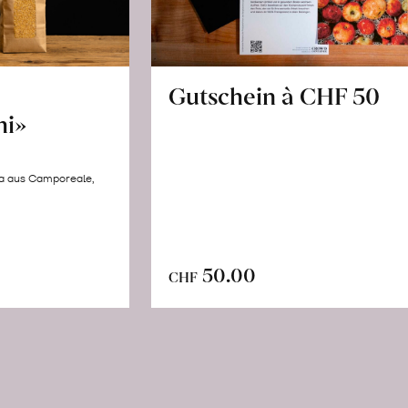
Gutschein à CHF 50
hi»
la aus Camporeale,
In
n
50.00
CHF
den
renkorb
Warenkorb