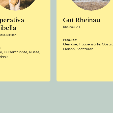
perativa
Gut Rheinau
ibella
Rheinau, ZH
le, Sizilien
Produkte:
Gemüse, Traubensäfte, Obstsä
:
Fleisch, Konfitüren
e, Hülsenfrüchte, Nüsse,
drink