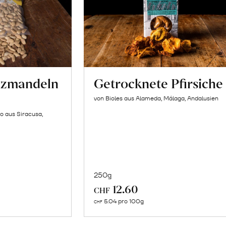
lzmandeln
Getrocknete Pfirsiche
von Bioles aus Alameda, Málaga, Andalusien
o aus Siracusa,
250g
In
12.60
CHF
n
den
5.04 pro 100g
CHF
renkorb
Warenkorb