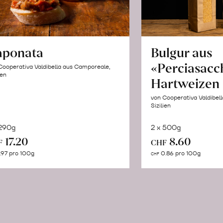
aponata
Bulgur aus
«Perciasacc
Cooperativa Valdibella aus Camporeale,
ien
Hartweizen
von Cooperativa Valdibel
Sizilien
 290g
2 x 500g
In
In
17.20
8.60
F
CHF
den
de
.97 pro 100g
0.86 pro 100g
CHF
Warenkorb
Wa