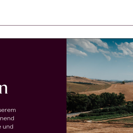
n
nserem
onend
e und