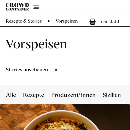
Menu
0
0 A
Rezepte & Stories
Vorspeisen
0.00
CHF
Vorspeisen
Stories anschauen
Alle
Rezepte
Produzent*innen
Sizilien