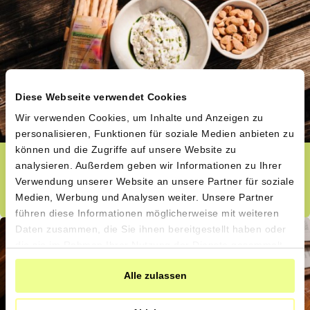
Diese Webseite verwendet Cookies
Wir verwenden Cookies, um Inhalte und Anzeigen zu
personalisieren, Funktionen für soziale Medien anbieten zu
können und die Zugriffe auf unsere Website zu
Ziegenfrischkäse mit Honig &
analysieren. Außerdem geben wir Informationen zu Ihrer
Verwendung unserer Website an unsere Partner für soziale
getrockneten Feigen
Medien, Werbung und Analysen weiter. Unsere Partner
führen diese Informationen möglicherweise mit weiteren
Daten zusammen, die Sie ihnen bereitgestellt haben oder
die sie im Rahmen Ihrer Nutzung der Dienste gesammelt
haben.
Alle zulassen