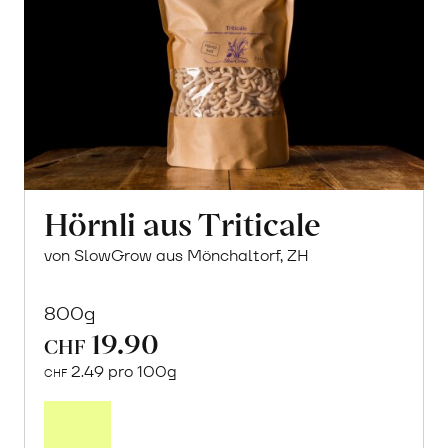
Hörnli aus Triticale
von SlowGrow aus Mönchaltorf, ZH
800g
19.90
CHF
2.49 pro 100g
CHF
In
den
Warenkorb