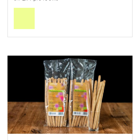
In
den
Warenkorb