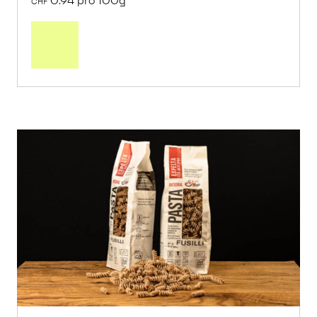
0.94 pro 100g
CHF
In
den
Warenkorb