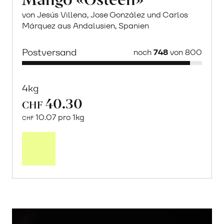
von Jesús Villena, Jose González und Carlos
Márquez aus Andalusien, Spanien
Postversand
noch
748
von 800
4kg
40.30
CHF
10.07 pro 1kg
CHF
Mehr
über
Saisonstart:
Frische
Post
Mango
«Osteen»
erfahren