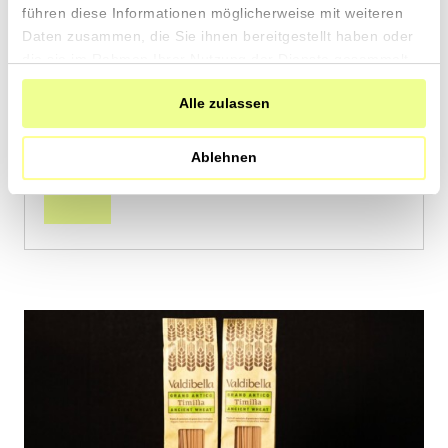
von Spiga Negra aus Humilladero, Andalusien
führen diese Informationen möglicherweise mit weiteren
Daten zusammen, die Sie ihnen bereitgestellt haben oder
die sie im Rahmen Ihrer Nutzung der Dienste gesammelt
2 x 400g
haben.
11.90
CHF
Alle zulassen
1.49 pro 100g
CHF
In
Ablehnen
den
Warenkorb