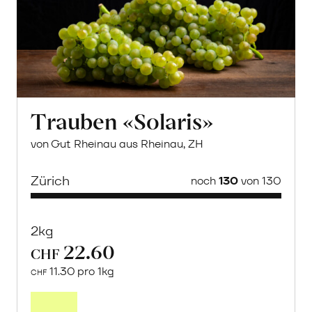
Trauben «Solaris»
von Gut Rheinau aus Rheinau, ZH
Zürich
noch
130
von 130
2kg
22.60
CHF
11.30 pro 1kg
CHF
Mehr
über