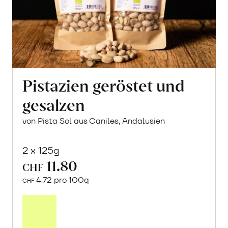
Pistazien geröstet und
gesalzen
von Pista Sol aus Caniles, Andalusien
2 x 125g
11.80
CHF
4.72 pro 100g
CHF
In
den
Warenkorb