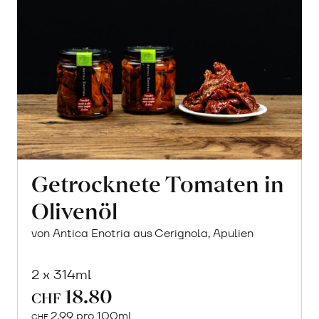
Getrocknete Tomaten in
Olivenöl
von Antica Enotria aus Cerignola, Apulien
2 x 314ml
18.80
CHF
2.99 pro 100ml
CHF