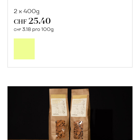
2 x 400g
25.40
CHF
3.18 pro 100g
CHF
In
den
Warenkorb