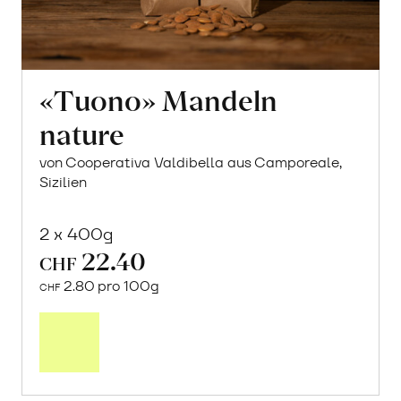
«Tuono» Mandeln
nature
von Cooperativa Valdibella aus Camporeale,
Sizilien
2 x 400g
22.40
CHF
2.80 pro 100g
CHF
In
den
Warenkorb