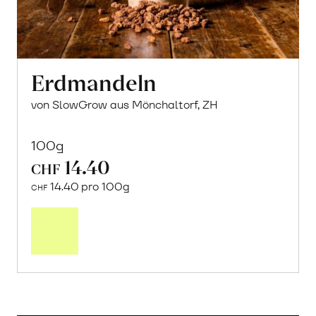
Erdmandeln
von SlowGrow aus Mönchaltorf, ZH
100g
14.40
CHF
14.40 pro 100g
CHF
In
den
Warenkorb