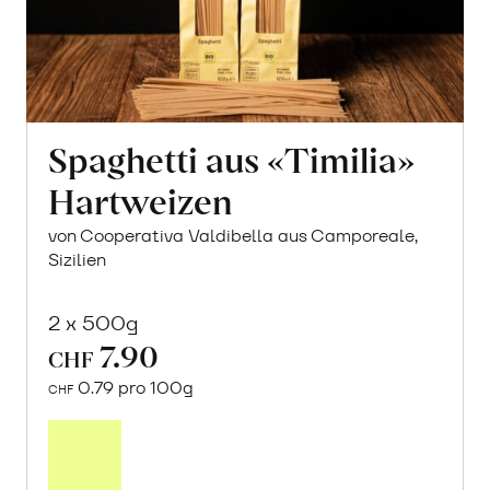
Spaghetti aus «Timilia»
Hartweizen
von Cooperativa Valdibella aus Camporeale,
Sizilien
2 x 500g
7.90
CHF
0.79 pro 100g
CHF
In
den
Warenkorb