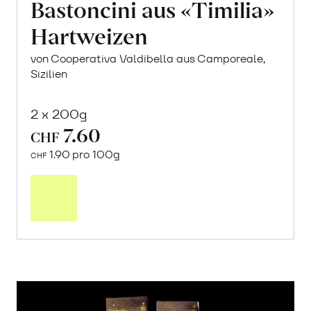
Bastoncini aus «Timilia»
Hartweizen
von Cooperativa Valdibella aus Camporeale,
Sizilien
2 x 200g
7.60
CHF
1.90 pro 100g
CHF
In
den
Warenkorb