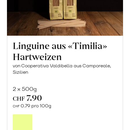
Linguine aus «Timilia»
Hartweizen
von Cooperativa Valdibella aus Camporeale,
Sizilien
2 x 500g
7.90
CHF
0.79 pro 100g
CHF
In
den
Warenkorb