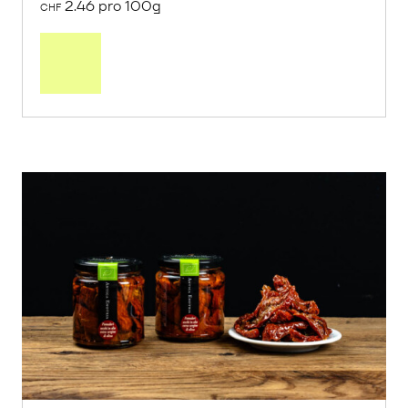
2.46 pro 100g
CHF
In
den
Warenkorb