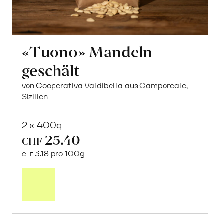
«Tuono» Mandeln
geschält
von Cooperativa Valdibella aus Camporeale,
Sizilien
2 x 400g
25.40
CHF
3.18 pro 100g
CHF
In
den
Warenkorb