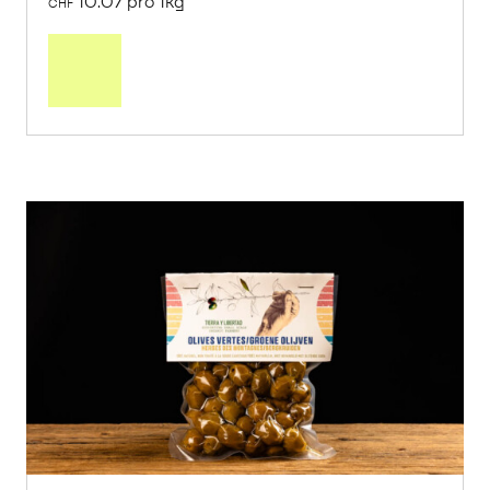
10.07 pro 1kg
CHF
Mehr
über
Saisonstart:
Frische
Post
Mango
«Osteen»
erfahren