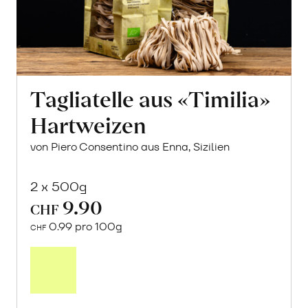
Tagliatelle aus «Timilia»
Hartweizen
von Piero Consentino aus Enna, Sizilien
2 x 500g
9.90
CHF
0.99 pro 100g
CHF
In
den
Warenkorb