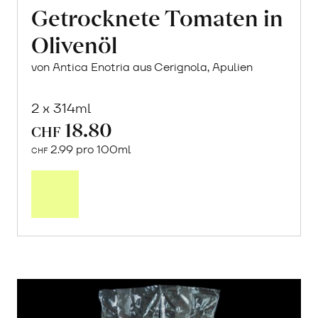
Getrocknete Tomaten in
Olivenöl
von Antica Enotria aus Cerignola, Apulien
2 x 314ml
18.80
CHF
2.99 pro 100ml
CHF
In
den
Warenkorb