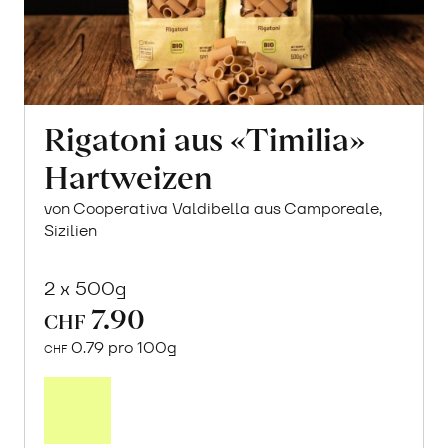
Rigatoni aus «Timilia»
Hartweizen
von Cooperativa Valdibella aus Camporeale,
Sizilien
2 x 500g
7.90
CHF
0.79 pro 100g
CHF
In
den
Warenkorb