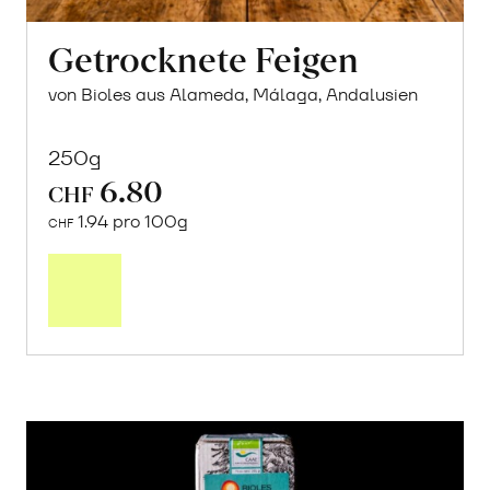
Getrocknete Feigen
von Bioles aus Alameda, Málaga, Andalusien
250g
6.80
CHF
1.94 pro 100g
CHF
In
den
Warenkorb