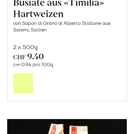
Busiate aus «Timilia»
Hartweizen
von Sapori di Grano di Alberto Stallone aus
Salemi, Sizilien
2 x 500g
9.40
CHF
0.94 pro 100g
CHF
In
den
Warenkorb