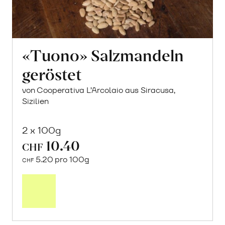
«Tuono» Salzmandeln
geröstet
von Cooperativa L’Arcolaio aus Siracusa,
Sizilien
2 x 100g
10.40
CHF
5.20 pro 100g
CHF
In
den
Warenkorb