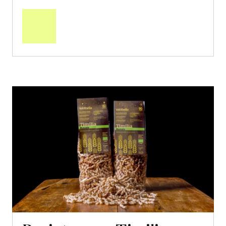
In
den
Warenkorb