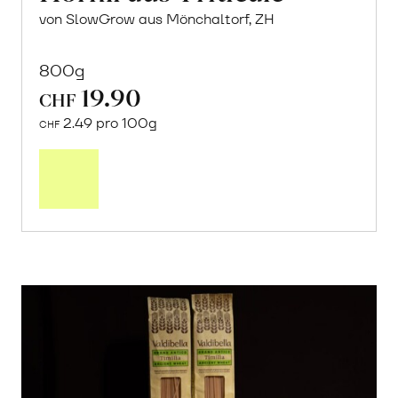
von SlowGrow aus Mönchaltorf, ZH
800g
19.90
CHF
2.49 pro 100g
CHF
In
den
Warenkorb