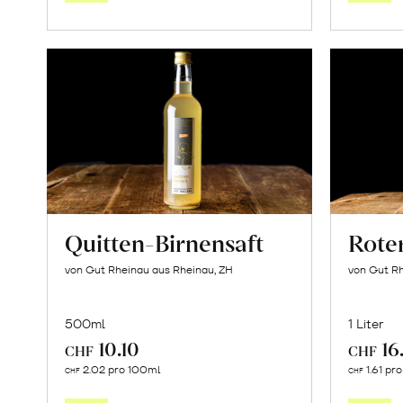
Warenkorb
Quitten-Birnensaft
Rote
von Gut Rheinau aus Rheinau, ZH
von Gut Rh
500ml
1 Liter
10.10
16
CHF
CHF
In
2.02 pro 100ml
1.61 pr
CHF
CHF
den