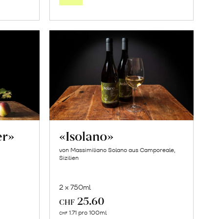
orb
Warenkorb
er»
«Isolano»
von Massimiliano Solano aus Camporeale,
Sizilien
2 x 750ml
25.60
CHF
In
1.71 pro 100ml
CHF