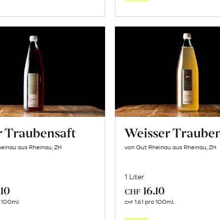
Warenkorb
Warenk
r Traubensaft
Weisser Trauben
einau aus Rheinau, ZH
von Gut Rheinau aus Rheinau, ZH
1 Liter
.10
16.10
CHF
In
In
o 100ml
1.61 pro 100ml
CHF
den
den