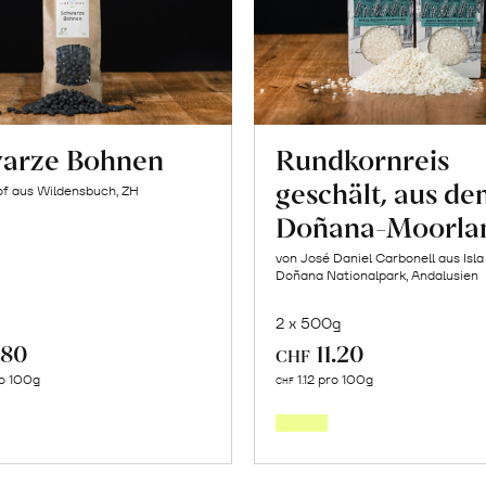
arze Bohnen
Rundkornreis
geschält, aus d
of aus Wildensbuch, ZH
Doñana-Moorla
von José Daniel Carbonell aus Isla
Doñana Nationalpark, Andalusien
2 x 500g
.80
11.20
CHF
In
In
o 100g
1.12 pro 100g
CHF
den
den
Warenkorb
Warenk