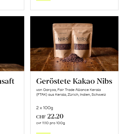
orb
Warenkorb
saft
Geröstete Kakao Nibs
von Garçoa, Fair Trade Alliance Kerala
(FTAK) aus Kerala, Zürich, Indien, Schweiz
2 x 100g
22.20
CHF
In
11.10 pro 100g
CHF
den