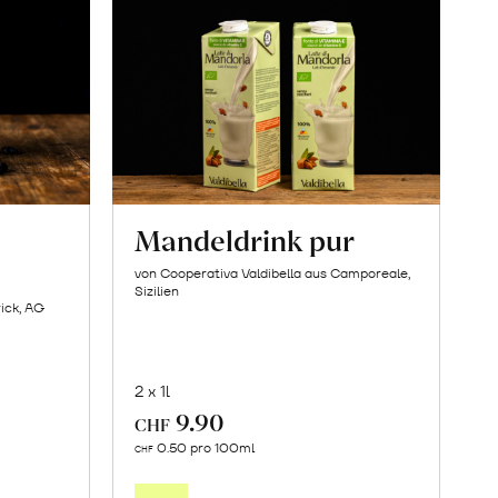
Mandeldrink pur
von Cooperativa Valdibella aus Camporeale,
Sizilien
ick, AG
2 x 1l
9.90
CHF
In
0.50 pro 100ml
CHF
den