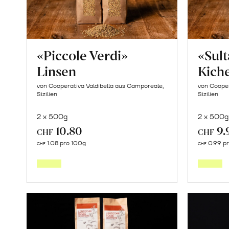
«Piccole Verdi»
«Sul
Linsen
Kich
von Cooperativa Valdibella aus Camporeale,
von Cooper
Sizilien
Sizilien
2 x 500g
2 x 500g
10.80
9.
CHF
CHF
In
1.08 pro 100g
0.99 p
CHF
CHF
den
Warenkorb