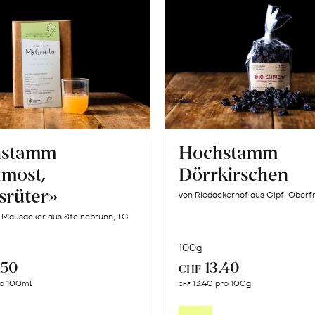
hstamm
Hochstamm
lmost,
Dörrkirschen
srüter»
von Riedackerhof aus Gipf-Oberfr
f Mausacker aus Steinebrunn, TG
100g
.50
13.40
CHF
In
In
ro 100ml
13.40 pro 100g
CHF
den
den