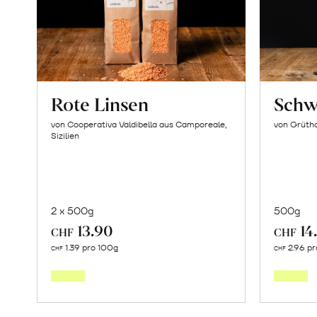
Rote Linsen
Schw
von Cooperativa Valdibella aus Camporeale,
von Grüth
Sizilien
2 x 500g
500g
13.90
14
CHF
CHF
In
1.39 pro 100g
2.96 pr
CHF
CHF
den
Warenkorb