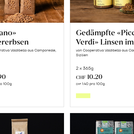
tano»
Gedämpfte «Pic
ererbsen
Verdi» Linsen im
ativa Valdibella aus Camporeale,
von Cooperativa Valdibella aus C
Sizilien
2 x 365g
90
10.20
CHF
In
In
ro 100g
1.40 pro 100g
CHF
den
den
Warenkorb
Warenk