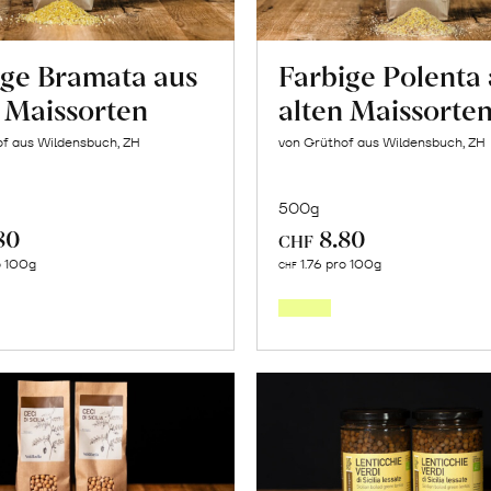
ige Bramata aus
Farbige Polenta
n Maissorten
alten Maissorte
of aus Wildensbuch, ZH
von Grüthof aus Wildensbuch, ZH
500g
80
8.80
CHF
In
In
o 100g
1.76 pro 100g
CHF
den
den
Warenkorb
Warenk