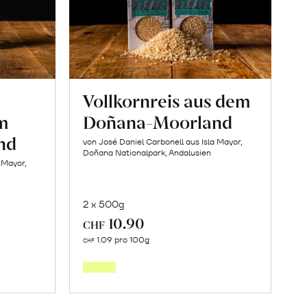
Vollkornreis aus dem
em
Doñana-Moorland
nd
von José Daniel Carbonell aus Isla Mayor,
Doñana Nationalpark, Andalusien
 Mayor,
2 x 500g
10.90
CHF
In
1.09 pro 100g
CHF
den
orb
Warenkorb