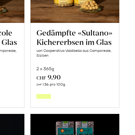
cole
Gedämpfte «Sultano»
 Glas
Kichererbsen im Glas
amporeale,
von Cooperativa Valdibella aus Camporeale,
Sizilien
2 x 365g
9.90
CHF
In
1.36 pro 100g
CHF
den
orb
Warenkorb