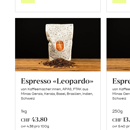
Warenkorb
Espresso «Leopardo»
Espr
von Kaffeemacher:innen, APAS, FTAK aus
von Kaffe
Minas Gerais, Kerala, Basel, Brasilien, Indien,
Minas Gerai
Schweiz
Schweiz
1kg
250g
43.80
13
CHF
CHF
In
4.38 pro 100g
5.40 p
CHF
CHF