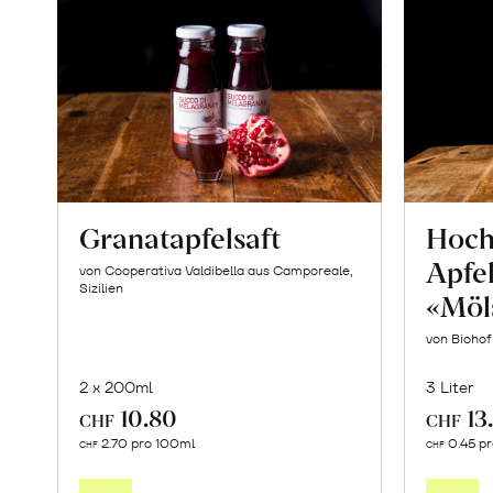
Granatapfelsaft
Hoc
Apfe
von Cooperativa Valdibella aus Camporeale,
Sizilien
«Möl
von Bioho
2 x 200ml
3 Liter
10.80
13
CHF
CHF
In
2.70 pro 100ml
0.45 p
CHF
CHF
den