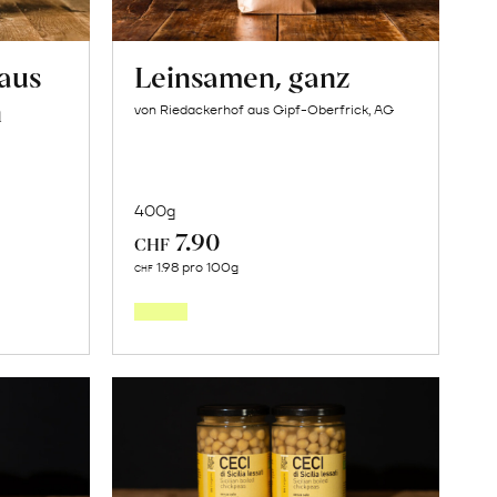
 aus
Leinsamen, ganz
n
von Riedackerhof aus Gipf-Oberfrick, AG
400g
7.90
CHF
In
1.98 pro 100g
CHF
den
orb
Warenkorb