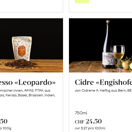
Warenkorb
Warenk
esso «Leopardo»
Cidre «Engishof
emacher:innen, APAS, FTAK aus
von Cidrerie A. Heftig aus Bern, BE
s, Kerala, Basel, Brasilien, Indien,
750ml
.50
24.50
CHF
In
In
ro 100g
3.27 pro 100ml
CHF