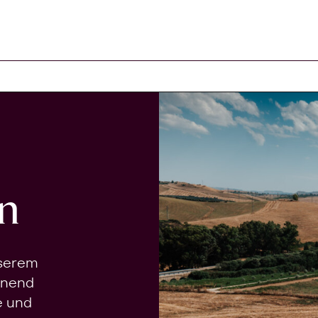
n
nserem
onend
e und