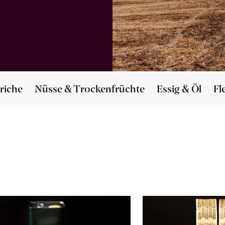
riche
Nüsse & Trockenfrüchte
Essig & Öl
Fl