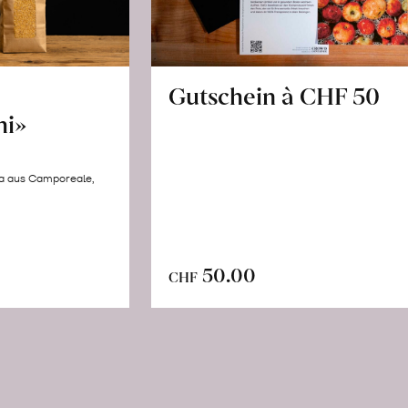
Gutschein à CHF 50
hi»
la aus Camporeale,
In
n
50.00
CHF
den
renkorb
Warenkorb