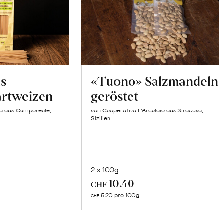
us
«Tuono» Salzmandeln
artweizen
geröstet
la aus Camporeale,
von Cooperativa L’Arcolaio aus Siracusa,
Sizilien
2 x 100g
In
10.40
CHF
n
den
5.20 pro 100g
CHF
renkorb
Warenkorb