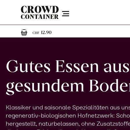
Menu
1
1 Artikel im Warenkorb
12.90
CHF
Gutes Essen aus
gesundem Bode
Klassiker und saisonale Spezialitäten aus u
regenerativ-biologischen Hofnetzwerk: Sch
hergestellt, naturbelassen, ohne Zusatzstoff