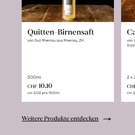
Quitten-Birnensaft
C
von Gut Rheinau aus Rheinau, ZH
von 
Sizil
500ml
2 x
In
10.10
CHF
CH
den
2.02 pro 100ml
2
CHF
CHF
Warenkorb
Weitere Produkte entdecken