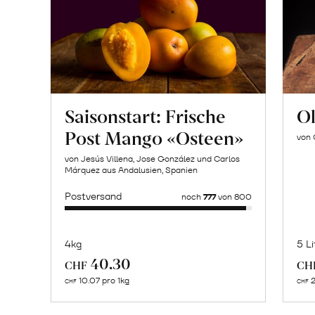
Saisonstart: Frische
Ol
Post Mango «Osteen»
von 
von Jesús Villena, Jose González und Carlos
Márquez aus Andalusien, Spanien
Postversand
noch
777
von 800
4kg
5 Li
Mehr
40.30
CHF
CH
über
10.07 pro 1kg
2
CHF
CHF
Naturbelassene