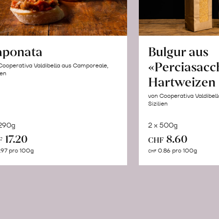
aponata
Bulgur aus
«Perciasacc
Cooperativa Valdibella aus Camporeale,
ien
Hartweizen
von Cooperativa Valdibel
Sizilien
 290g
2 x 500g
In
In
17.20
8.60
F
CHF
den
de
.97 pro 100g
0.86 pro 100g
CHF
Warenkorb
Wa