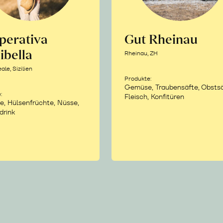
perativa
Gut Rheinau
ibella
Rheinau, ZH
le, Sizilien
Produkte:
Gemüse, Traubensäfte, Obstsä
:
Fleisch, Konfitüren
e, Hülsenfrüchte, Nüsse,
drink