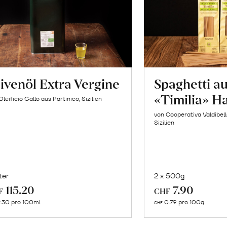
ivenöl Extra Vergine
Spaghetti a
«Timilia» H
Oleificio Gallo aus Partinico, Sizilien
von Cooperativa Valdibel
Sizilien
ter
2 x 500g
In
In
115.20
7.90
F
CHF
den
de
.30 pro 100ml
0.79 pro 100g
CHF
Warenkorb
Wa