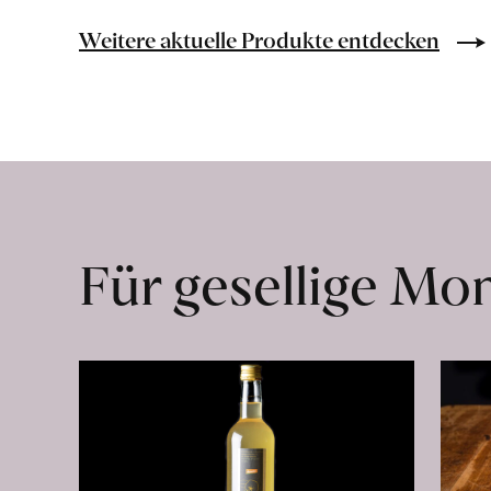
Bio-
Lebensmittel
Weitere aktuelle Produkte entdecken
ohne
Zusatzstoffe
direkt
ab
Hof
erfahren
Für gesellige M