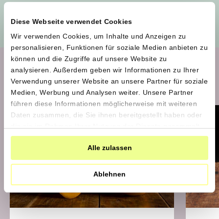
Alle Produzent*innen auf einen Blick
Diese Webseite verwendet Cookies
Wir verwenden Cookies, um Inhalte und Anzeigen zu
personalisieren, Funktionen für soziale Medien anbieten zu
können und die Zugriffe auf unsere Website zu
analysieren. Außerdem geben wir Informationen zu Ihrer
Aktuelle Produkte im Shop
Verwendung unserer Website an unsere Partner für soziale
Medien, Werbung und Analysen weiter. Unsere Partner
führen diese Informationen möglicherweise mit weiteren
Daten zusammen, die Sie ihnen bereitgestellt haben oder
bestellen bis 25.8., Versand erste
die sie im Rahmen Ihrer Nutzung der Dienste gesammelt
Septemberhälfte
haben.
Alle zulassen
Ablehnen