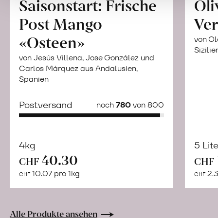
Saisonstart: Frische
Oli
Post Mango
Ver
«Osteen»
von Ol
Sizilie
von Jesús Villena, Jose González und
Carlos Márquez aus Andalusien,
Spanien
Postversand
noch
780
von 800
4kg
5 Lit
40.30
Mehr
CHF
CHF
über
10.07 pro 1kg
2.3
CHF
CHF
Frische
Post:
Maracujas
Alle Produkte ansehen