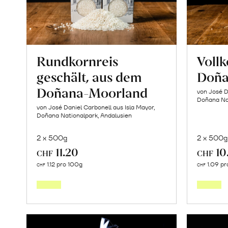
Rundkornreis
Voll
geschält, aus dem
Doña
Doñana-Moorland
von José D
Doñana Nat
von José Daniel Carbonell aus Isla Mayor,
Doñana Nationalpark, Andalusien
2 x 500g
2 x 500g
11.20
10
CHF
CHF
In
1.12 pro 100g
1.09 pr
CHF
CHF
den
Warenkorb