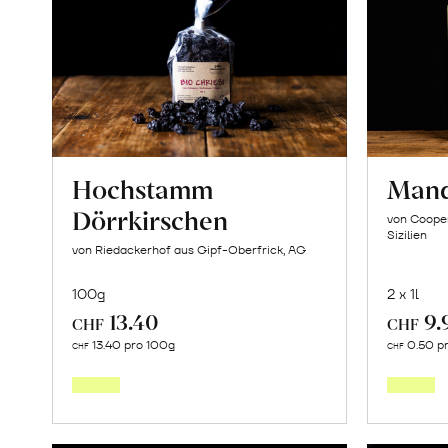
Hochstamm
Mand
Dörrkirschen
von Cooper
Sizilien
von Riedackerhof aus Gipf-Oberfrick, AG
100g
2 x 1l
13.40
9.
CHF
CHF
In
13.40 pro 100g
0.50 p
CHF
CHF
den
Warenkorb