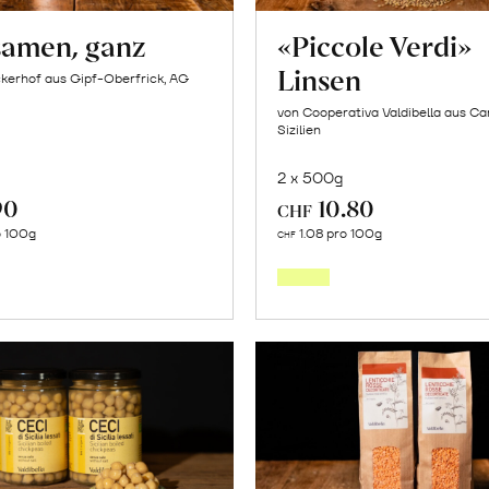
samen, ganz
«Piccole Verdi»
Linsen
kerhof aus Gipf-Oberfrick, AG
von Cooperativa Valdibella aus C
Sizilien
2 x 500g
90
10.80
CHF
In
In
o 100g
1.08 pro 100g
CHF
den
den
Warenkorb
Warenk