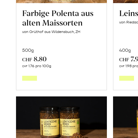
Farbige Polenta aus
Lein
alten Maissorten
von Riedac
von Grüthof aus Wildensbuch, ZH
500g
400g
8.80
7.
CHF
CHF
In
1.76 pro 100g
1.98 pr
CHF
CHF
den
Warenkorb