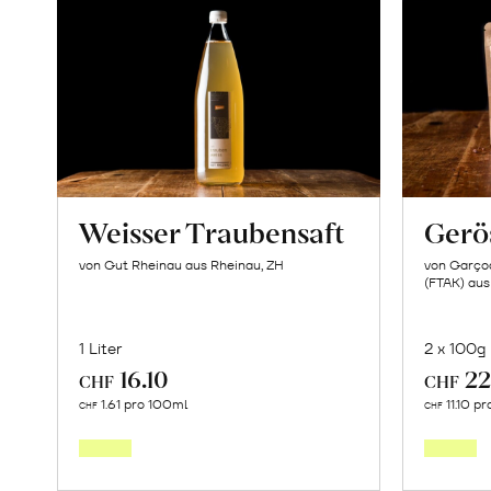
Weisser Traubensaft
Gerö
von Gut Rheinau aus Rheinau, ZH
von Garçoa
(FTAK) aus
1 Liter
2 x 100g
16.10
22
CHF
CHF
In
1.61 pro 100ml
11.10 p
CHF
CHF
den
Warenkorb