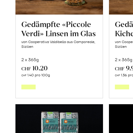
Gedämpfte «Piccole
Gedä
Verdi» Linsen im Glas
Kich
von Cooperativa Valdibella aus Camporeale,
von Cooper
Sizilien
Sizilien
2 x 365g
2 x 365g
10.20
9.
CHF
CHF
In
1.40 pro 100g
1.36 pr
CHF
CHF
den
Warenkorb