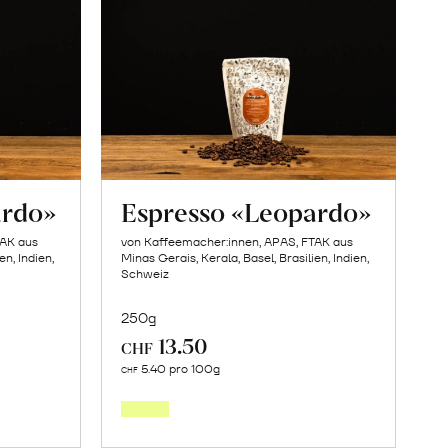
ardo»
Espresso «Leopardo»
TAK aus
von Kaffeemacher:innen, APAS, FTAK aus
en, Indien,
Minas Gerais, Kerala, Basel, Brasilien, Indien,
Schweiz
250g
13.50
CHF
In
5.40 pro 100g
CHF
den
orb
Warenkorb