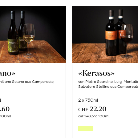
lano»
«Kerasos»
iliano Solano aus Camporeale,
von Pietro Scardino, Luigi Montal
Salvatore Stellino aus Camporeale,
l
2 x 750ml
.60
22.20
CHF
In
In
o 100ml
1.48 pro 100ml
CHF
den
den
Warenkorb
Warenk