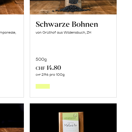
Schwarze Bohnen
amporeale,
von Grüthof aus Wildensbuch, ZH
500g
14.80
CHF
In
2.96 pro 100g
CHF
den
orb
Warenkorb