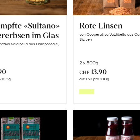
mpfte «Sultano»
Rote Linsen
ererbsen im Glas
von Cooperativa Valdibella aus C
Sizilien
ativa Valdibella aus Camporeale,
2 x 500g
90
13.90
CHF
In
In
o 100g
1.39 pro 100g
CHF
den
den
Warenkorb
Warenk