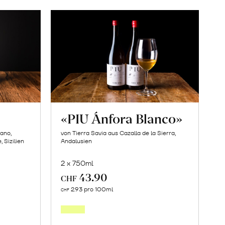
«PIU Ánfora Blanco»
bano,
von Tierra Savia aus Cazalla de la Sierra,
 Sizilien
Andalusien
2 x 750ml
43.90
CHF
In
2.93 pro 100ml
CHF
den
orb
Warenkorb