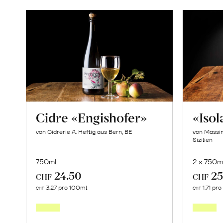
Cidre «Engishofer»
«Iso
von Cidrerie A. Heftig aus Bern, BE
von Massim
Sizilien
750ml
2 x 750m
24.50
25
CHF
CHF
In
3.27 pro 100ml
1.71 pr
CHF
CHF
den
Warenkorb