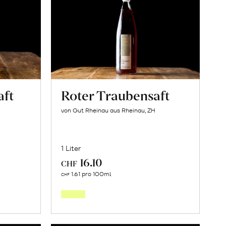
aft
Roter Traubensaft
von Gut Rheinau aus Rheinau, ZH
1 Liter
16.10
CHF
In
1.61 pro 100ml
CHF
den
orb
Warenkorb