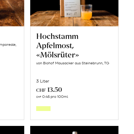
Hochstamm
Apfelmost,
amporeale,
«Mölsrüter»
von Biohof Mausacker aus Steinebrunn, TG
3 Liter
13.50
CHF
In
0.45 pro 100ml
CHF
den
orb
Warenkorb