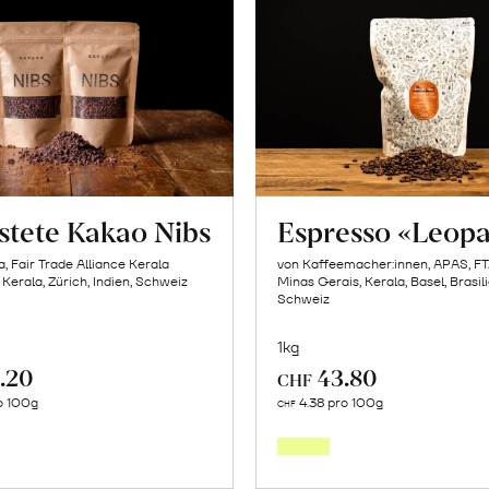
stete Kakao Nibs
Espresso «Leop
, Fair Trade Alliance Kerala
von Kaffeemacher:innen, APAS, F
 Kerala, Zürich, Indien, Schweiz
Minas Gerais, Kerala, Basel, Brasili
Schweiz
1kg
.20
43.80
CHF
In
In
ro 100g
4.38 pro 100g
CHF
den
den
Warenkorb
Warenk