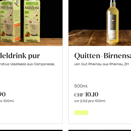
eldrink pur
Quitten-Birnens
ativa Valdibella aus Camporeale,
von Gut Rheinau aus Rheinau, ZH
500ml
90
10.10
CHF
In
In
ro 100ml
2.02 pro 100ml
CHF
den
den
Warenkorb
Warenk