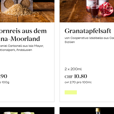
kornreis aus dem
Granatapfelsaft
na-Moorland
von Cooperativa Valdibella aus C
Sizilien
aniel Carbonell aus Isla Mayor,
ionalpark, Andalusien
2 x 200ml
.90
10.80
CHF
In
In
o 100g
2.70 pro 100ml
CHF
den
den
Warenkorb
Warenk