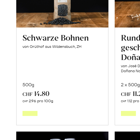
Schwarze Bohnen
Rund
gesch
von Grüthof aus Wildensbuch, ZH
Doña
von José D
Doñana Nat
500g
2 x 500g
14.80
11
CHF
CHF
In
2.96 pro 100g
1.12 pr
CHF
CHF
den
Warenkorb