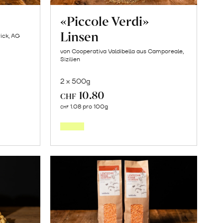
z
«Piccole Verdi»
Linsen
ick, AG
von Cooperativa Valdibella aus Camporeale,
Sizilien
2 x 500g
10.80
CHF
In
1.08 pro 100g
CHF
den
orb
Warenkorb