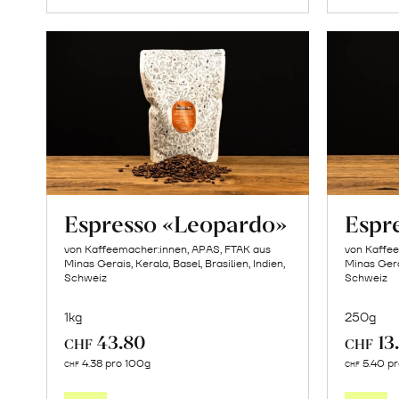
Espresso «Leopardo»
Espr
von Kaffeemacher:innen, APAS, FTAK aus
von Kaffe
Minas Gerais, Kerala, Basel, Brasilien, Indien,
Minas Gerai
Schweiz
Schweiz
1kg
250g
43.80
13
CHF
CHF
In
4.38 pro 100g
5.40 p
CHF
CHF
den