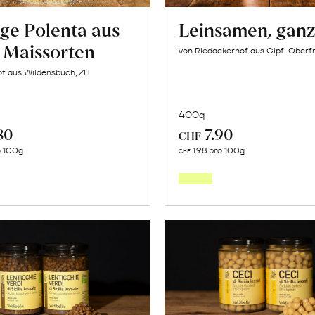
ge Polenta aus
Leinsamen, gan
n Maissorten
von Riedackerhof aus Gipf-Oberfr
of aus Wildensbuch, ZH
400g
80
7.90
CHF
In
In
o 100g
1.98 pro 100g
CHF
den
den
Warenkorb
Warenk