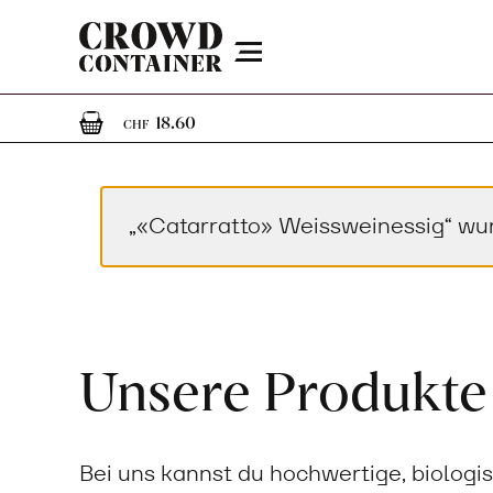
Menu
1
1 Artikel im Warenkorb
18.60
CHF
„«Catarratto» Weissweinessig“ wu
Unsere Produkte
Bei uns kannst du hochwertige, biologi