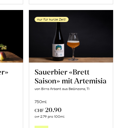
nur für kurze Zeit!
er»
Sauerbier «Brett
Saison» mit Artemisia
von Birra Arbant aus Bellinzona, TI
750ml
20.90
CHF
In
2.79 pro 100ml
CHF
den