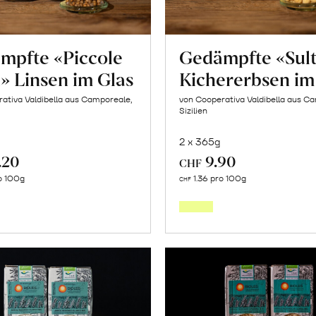
mpfte «Piccole
Gedämpfte «Sul
» Linsen im Glas
Kichererbsen im
ativa Valdibella aus Camporeale,
von Cooperativa Valdibella aus C
Sizilien
2 x 365g
.20
9.90
CHF
In
In
o 100g
1.36 pro 100g
CHF
den
den
Warenkorb
Warenk