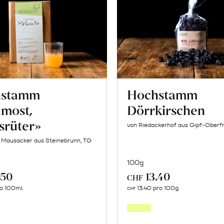
hstamm
Hochstamm
lmost,
Dörrkirschen
srüter»
von Riedackerhof aus Gipf-Oberfr
f Mausacker aus Steinebrunn, TG
100g
.50
13.40
CHF
In
In
ro 100ml
13.40 pro 100g
CHF
den
den
Warenkorb
Warenk