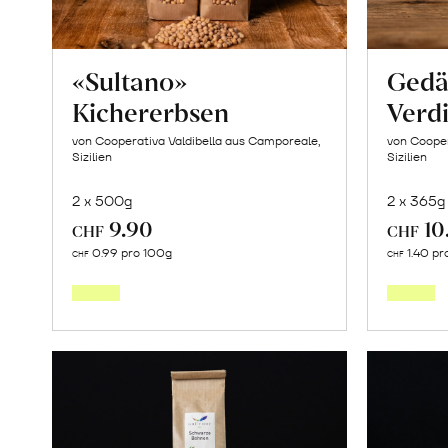
«Sultano»
Gedä
Kichererbsen
Verdi
von Cooperativa Valdibella aus Camporeale,
von Cooper
Sizilien
Sizilien
2 x 500g
2 x 365g
9.90
10
CHF
CHF
In
0.99 pro 100g
1.40 pr
CHF
CHF
den
Warenkorb