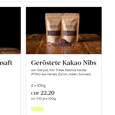
saft
Geröstete Kakao Nibs
von Garçoa, Fair Trade Alliance Kerala
(FTAK) aus Kerala, Zürich, Indien, Schweiz
2 x 100g
22.20
CHF
In
11.10 pro 100g
CHF
den
orb
Warenkorb