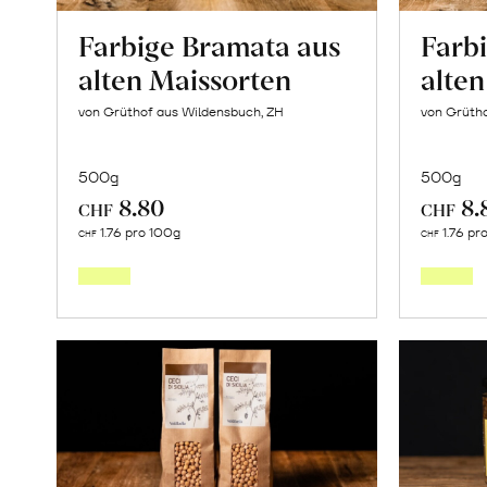
Farbige Bramata aus
Farbi
alten Maissorten
alte
von Grüthof aus Wildensbuch, ZH
von Grüth
500g
500g
8.80
8.
CHF
CHF
In
1.76 pro 100g
1.76 pr
CHF
CHF
den
Warenkorb