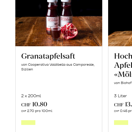
Granatapfelsaft
Hoc
Apfe
von Cooperativa Valdibella aus Camporeale,
Sizilien
«Möl
von Bioho
2 x 200ml
3 Liter
10.80
13
CHF
CHF
In
2.70 pro 100ml
0.45 p
CHF
CHF
den
Warenkorb