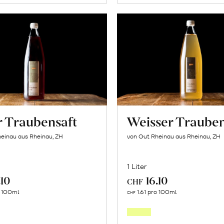
r Traubensaft
Weisser Trauben
einau aus Rheinau, ZH
von Gut Rheinau aus Rheinau, ZH
1 Liter
.10
16.10
CHF
In
In
o 100ml
1.61 pro 100ml
CHF
den
den
Warenkorb
Warenk