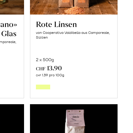
tano»
Rote Linsen
 Glas
von Cooperativa Valdibella aus Camporeale,
Sizilien
amporeale,
2 x 500g
13.90
CHF
In
1.39 pro 100g
CHF
den
orb
Warenkorb