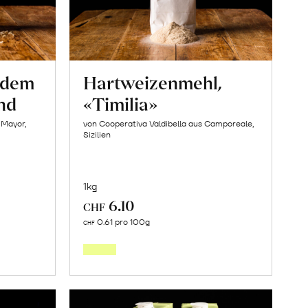
s dem
Hartweizenmehl,
nd
«Timilia»
 Mayor,
von Cooperativa Valdibella aus Camporeale,
Sizilien
1kg
6.10
CHF
In
0.61 pro 100g
CHF
den
orb
Warenkorb