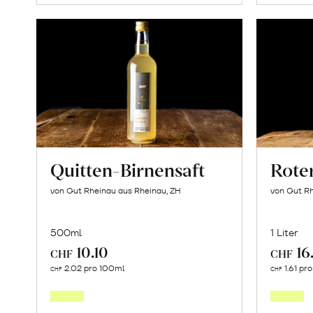
Quitten-Birnensaft
Rote
von Gut Rheinau aus Rheinau, ZH
von Gut Rh
500ml
1 Liter
10.10
16
CHF
CHF
In
2.02 pro 100ml
1.61 pr
CHF
CHF
den
Warenkorb