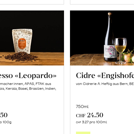
esso «Leopardo»
Cidre «Engishof
emacher:innen, APAS, FTAK aus
von Cidrerie A. Heftig aus Bern, BE
s, Kerala, Basel, Brasilien, Indien,
750ml
.50
24.50
CHF
In
In
ro 100g
3.27 pro 100ml
CHF
den
den