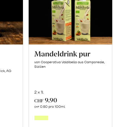
Mandeldrink pur
von Cooperativa Valdibella aus Camporeale,
Sizilien
ick, AG
2 x 1l
9.90
CHF
In
0.50 pro 100ml
CHF
den
orb
Warenkorb