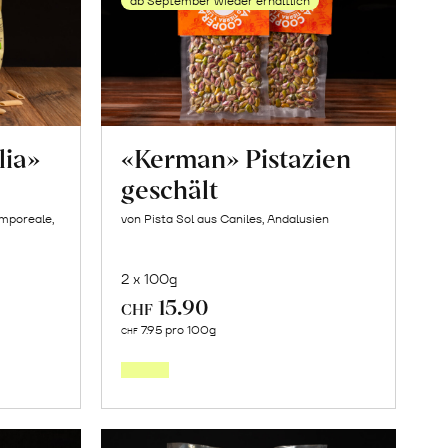
na»
erfahren
ab September wieder erhältlich
en
lia»
«Kerman» Pistazien
geschält
amporeale,
von Pista Sol aus Caniles, Andalusien
2 x 100g
15.90
CHF
Mehr
7.95 pro 100g
CHF
über
«Kerman»
Pistazien