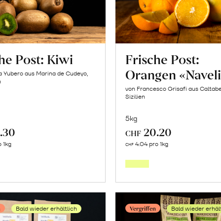
erfahren
he Post: Kiwi
Frische Post:
Orangen «Navel
a Yubero aus Marina de Cudeyo,
n
von Francesco Grisafi aus Caltabe
Sizilien
5kg
.30
20.20
CHF
Mehr
Mehr
o 1kg
4.04 pro 1kg
CHF
über
über
Frische
Frische
Post:
Post:
Kiwi
Orang
n
Vergriffen
Bald wieder erhältlich
Bald wieder erhäl