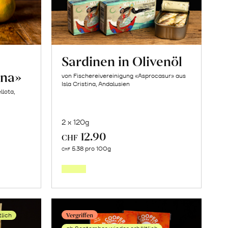
Sardinen in Olivenöl
ina»
von Fischereivereinigung «Asprocasur» aus
Isla Cristina, Andalusien
llota,
2 x 120g
12.90
CHF
Mehr
5.38 pro 100g
CHF
über
Sardinen
in
en
Olivenöl
Vergriffen
tlich