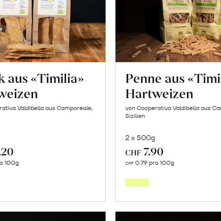
erfahren
«Naveli
erfahr
 aus «Timilia»
Penne aus «Timi
weizen
Hartweizen
ativa Valdibella aus Camporeale,
von Cooperativa Valdibella aus C
Sizilien
2 x 500g
.20
7.90
CHF
Mehr
Mehr
ro 100g
0.79 pro 100g
CHF
über
über
Crock
Penne
aus
aus