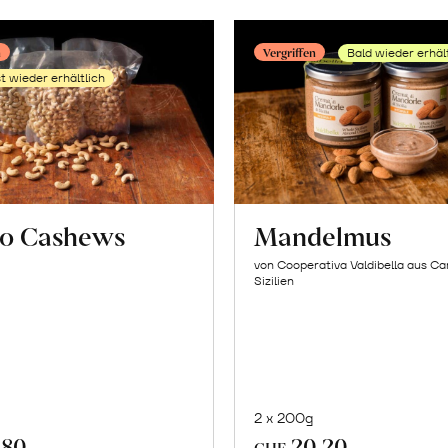
Hälften
erfahr
erfahren
n
Vergriffen
Bald wieder erhäl
t wieder erhältlich
o Cashews
Mandelmus
von Cooperativa Valdibella aus C
Sizilien
2 x 200g
.80
20.20
CHF