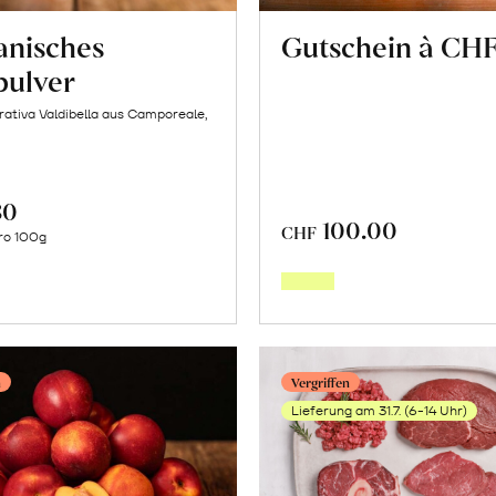
ianisches
Gutschein à CHF
pulver
ativa Valdibella aus Camporeale,
80
In
100.00
CHF
In
ro 100g
den
den
Warenkorb
Warenk
n
Vergriffen
Lieferung am 31.7. (6-14 Uhr)