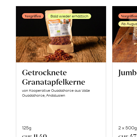
Mandeln
geröstet
Vergriffen
Vergriffe
Bald wieder erhältlich
erfahren
Ab Augus
Getrocknete
Jumb
Granatapfelkerne
von Kooperative Guadalhorce aus Valle
Guadalhorce, Andalusien
125g
2 x 500g
11.40
47
CHF
CHF