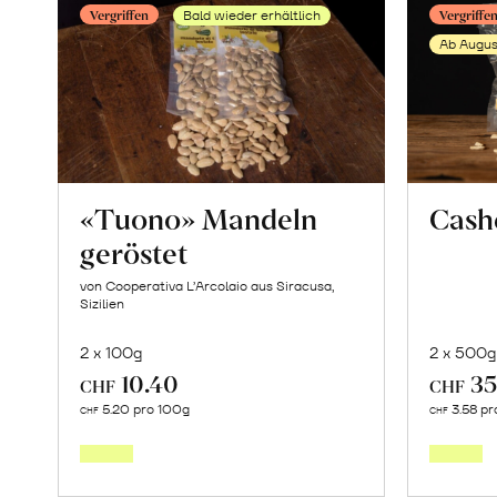
Vergine
Vergriffen
Vergriffe
Bald wieder erhältlich
erfahren
Ab Augus
«Tuono» Mandeln
Cash
geröstet
von Cooperativa L’Arcolaio aus Siracusa,
Sizilien
2 x 100g
2 x 500g
10.40
35
CHF
CHF
Mehr
5.20 pro 100g
3.58 pr
CHF
CHF
über
«Tuono»