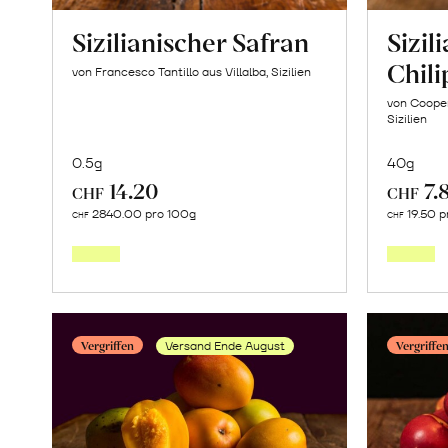
Sizilianischer Safran
Sizil
Chili
von Francesco Tantillo aus Villalba, Sizilien
von Cooper
Sizilien
0.5g
40g
14.20
7.
CHF
CHF
In
2840.00 pro 100g
19.50 p
CHF
CHF
den
Warenkorb
Vergriffen
Vergriffe
Versand Ende August