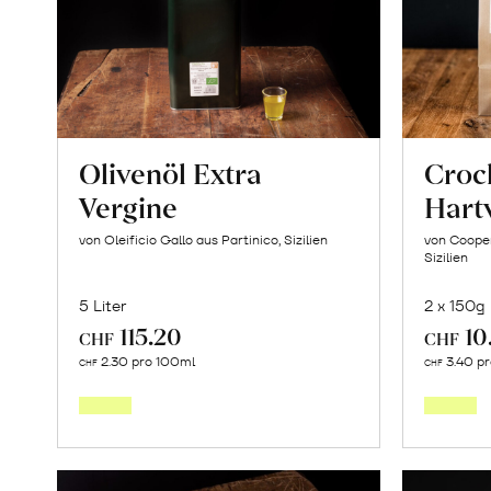
«Hass»
erfahren
Olivenöl Extra
Crock
Vergine
Hart
von Oleificio Gallo aus Partinico, Sizilien
von Cooper
Sizilien
5 Liter
2 x 150g
115.20
10
CHF
CHF
Mehr
2.30 pro 100ml
3.40 p
CHF
CHF
über
Olivenöl
Extra