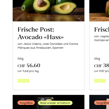
erfahren
Frische Post:
Frisc
Avocado «Hass»
von Jagob
Kantabrie
von Jesús Villena, Jose González und Carlos
Márquez aus Andalusien, Spanien
4kg
4kg
46.60
38
CHF
CHF
Mehr
11.65 pro 1kg
9.57 pr
CHF
CHF
über
Frische
Post:
Avocado
Vergriffen
Vergriffe
Bald wieder erhältlich