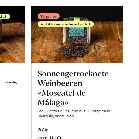
en
erfahren
Vergriffen
tlich
Ab Oktober wieder erhältlich
Sonnengetrocknete
Weinbeeren
amporeale,
«Moscatel de
Málaga»
von Huerta La Perucha aus El Borge en la
Axarquía, Andalusien
250g
11.10
CHF