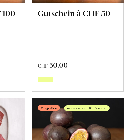
 100
Gutschein à CHF 50
50.00
CHF
In
den
orb
Warenkorb
Vergriffen
Versand am 10. August