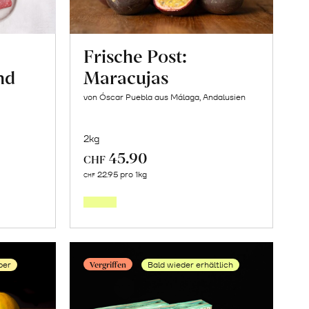
Frische Post:
nd
Maracujas
von Óscar Puebla aus Málaga, Andalusien
2kg
45.90
CHF
Mehr
22.95 pro 1kg
CHF
über
aket
Frische
Post:
r-
Maracujas
Vergriffen
ber
Bald wieder erhältlich
nd
erfahren
en