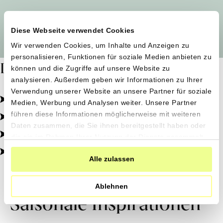
Alle Produzent*innen auf einen Blick
Diese Webseite verwendet Cookies
Wir verwenden Cookies, um Inhalte und Anzeigen zu
personalisieren, Funktionen für soziale Medien anbieten zu
Dafür stehen wir
können und die Zugriffe auf unsere Website zu
analysieren. Außerdem geben wir Informationen zu Ihrer
Verwendung unserer Website an unsere Partner für soziale
Pestizidfrei angebaut, schonend verarbeitet.
Medien, Werbung und Analysen weiter. Unsere Partner
Natürliche Zutaten, echter Geschmack.
führen diese Informationen möglicherweise mit weiteren
Daten zusammen, die Sie ihnen bereitgestellt haben oder
Von kleinen Höfen, direkt zu dir.
die sie im Rahmen Ihrer Nutzung der Dienste gesammelt
haben.
100% transparent, 0% Zusatzstoffe.
Alle zulassen
Ablehnen
Saisonale Inspirationen