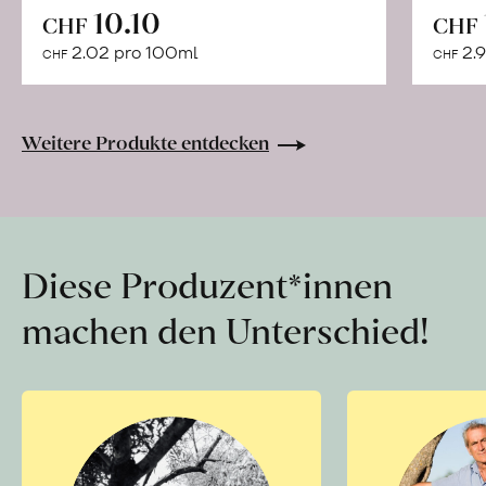
In
10.10
CHF
CHF
den
2.02 pro 100ml
2.9
CHF
CHF
Warenkorb
Weitere Produkte entdecken
Diese Produzent*innen
machen den Unterschied!