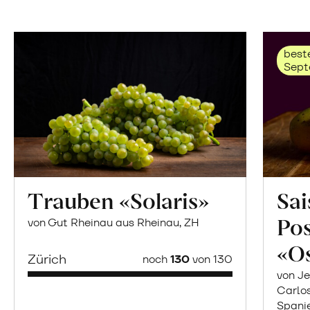
beste
Sept
Trauben «Solaris»
Sai
Po
von Gut Rheinau aus Rheinau, ZH
«O
Zürich
noch
130
von 130
von Je
Carlo
Spani