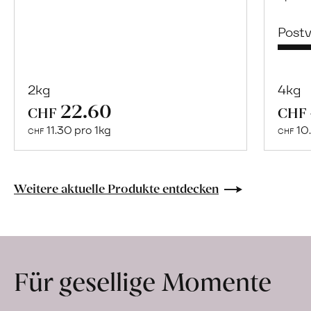
Post
2kg
4kg
22.60
Mehr
CHF
CHF
über
11.30 pro 1kg
10.
CHF
CHF
Hochstamm
Apfelmost,
«Mölsrüter»
Weitere aktuelle Produkte entdecken
erfahren
Für gesellige Momente