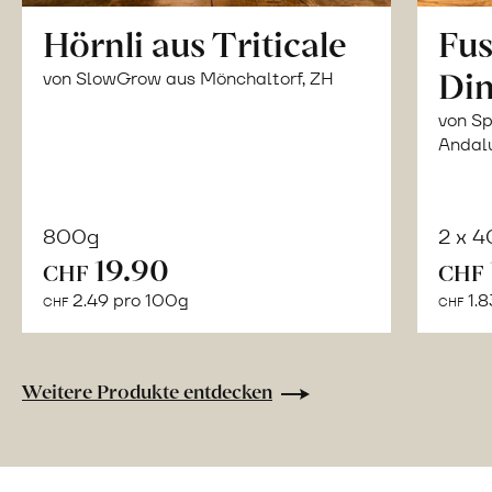
Hörnli aus Triticale
Fus
Din
von SlowGrow aus Mönchaltorf, ZH
von Sp
Andal
800g
2 x 
In
19.90
CHF
CHF
den
2.49 pro 100g
1.8
CHF
CHF
Warenkorb
Weitere Produkte entdecken