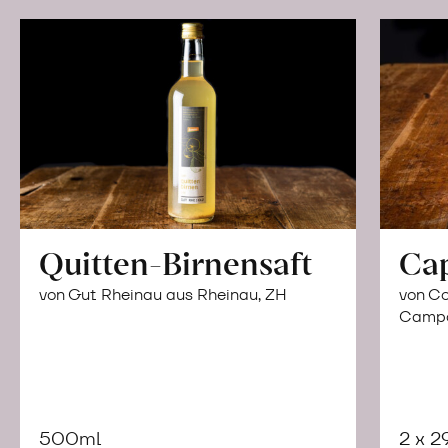
Quitten-Birnensaft
Ca
von Gut Rheinau aus Rheinau, ZH
von Co
Campor
500ml
2 x 