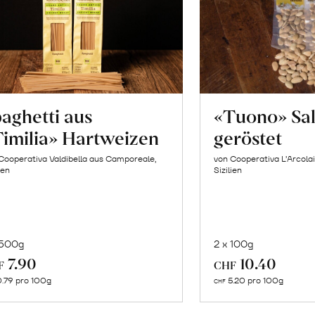
aghetti aus
«Tuono» Sa
imilia» Hartweizen
geröstet
Cooperativa Valdibella aus Camporeale,
von Cooperativa L’Arcolai
ien
Sizilien
 500g
2 x 100g
In
In
7.90
10.40
F
CHF
den
de
.79 pro 100g
5.20 pro 100g
CHF
Warenkorb
Wa