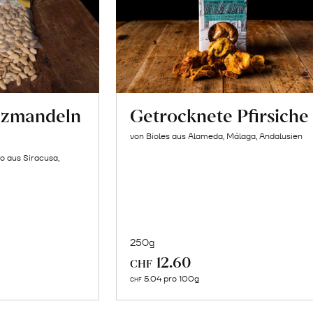
lzmandeln
Getrocknete Pfirsiche
von Bioles aus Alameda, Málaga, Andalusien
o aus Siracusa,
250g
In
12.60
CHF
n
den
5.04 pro 100g
CHF
renkorb
Warenkorb