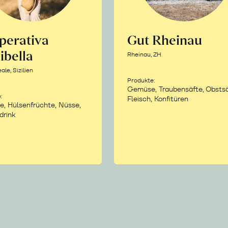
perativa
Gut Rheinau
ibella
Rheinau, ZH
le, Sizilien
Produkte:
Gemüse, Traubensäfte, Obstsä
:
Fleisch, Konfitüren
e, Hülsenfrüchte, Nüsse,
drink