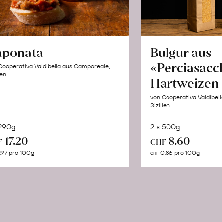
aponata
Bulgur aus
«Perciasacc
Cooperativa Valdibella aus Camporeale,
ien
Hartweizen
von Cooperativa Valdibel
Sizilien
 290g
2 x 500g
In
In
17.20
8.60
F
CHF
den
de
.97 pro 100g
0.86 pro 100g
CHF
Warenkorb
Wa