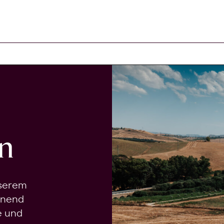
n
nserem
onend
e und