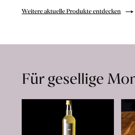
Bio-
Lebensmittel
Weitere aktuelle Produkte entdecken
ohne
Zusatzstoffe
direkt
ab
Hof
erfahren
Für gesellige M