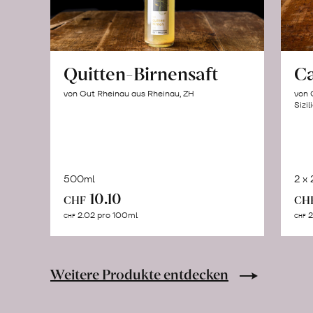
Quitten-Birnensaft
C
von Gut Rheinau aus Rheinau, ZH
von 
Sizil
500ml
2 x
In
10.10
CHF
CH
den
2.02 pro 100ml
2
CHF
CHF
Warenkorb
Weitere Produkte entdecken