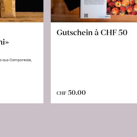
Gutschein à CHF 50
hi»
la aus Camporeale,
In
n
50.00
CHF
den
renkorb
Warenkorb