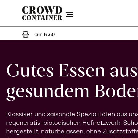
Menu
1
1 Artikel im Warenkorb
14.60
CHF
Gutes Essen aus
gesundem Bode
Klassiker und saisonale Spezialitäten aus u
regenerativ-biologischen Hofnetzwerk: Sch
hergestellt, naturbelassen, ohne Zusatzstoff