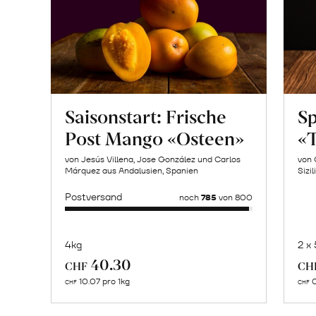
Saisonstart: Frische
Sp
Post Mango «Osteen»
«T
von Jesús Villena, Jose González und Carlos
von 
Márquez aus Andalusien, Spanien
Sizil
Postversand
noch
785
von 800
4kg
2 x
Mehr
40.30
CHF
CH
über
10.07 pro 1kg
0
CHF
CHF
Naturbelassene