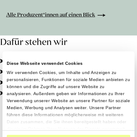
Alle Produzent*innen auf einen Blick
Dafür stehen wir
Pestizidfrei angebaut, schonend verarbeitet.
Diese Webseite verwendet Cookies
Natürliche Zutaten, echter Geschmack.
Verpasse keine
Wir verwenden Cookies, um Inhalte und Anzeigen zu
personalisieren, Funktionen für soziale Medien anbieten zu
Von kleinen Höfen, direkt zu dir.
Sammelbestellung
!
können und die Zugriffe auf unsere Website zu
100% transparent, 0% Zusatzstoffe.
analysieren. Außerdem geben wir Informationen zu Ihrer
Willst du benachrichtigt werden, wenn
Verwendung unserer Website an unsere Partner für soziale
wir eine Sammelbestellung machen
Medien, Werbung und Analysen weiter. Unsere Partner
und mehr erfahren über die
führen diese Informationen möglicherweise mit weiteren
Saisonale Inspirationen
Daten zusammen, die Sie ihnen bereitgestellt haben oder
Produzent*innen und ihre einzigartigen
die sie im Rahmen Ihrer Nutzung der Dienste gesammelt
Produkte?
haben.