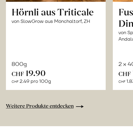
Hörnli aus Triticale
Fus
Din
von SlowGrow aus Mönchaltorf, ZH
von Sp
Andal
800g
2 x 
In
19.90
CHF
CHF
den
2.49 pro 100g
1.8
CHF
CHF
Warenkorb
Weitere Produkte entdecken