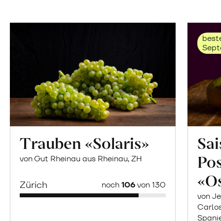
beste
Sept
Trauben «Solaris»
Sai
Po
von Gut Rheinau aus Rheinau, ZH
«O
Zürich
noch
106
von 130
von Je
Carlo
Spani