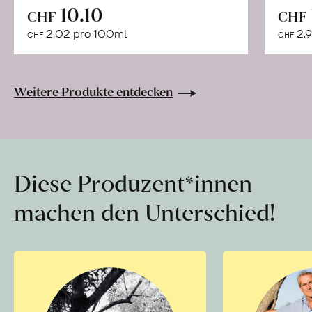
In
10.10
CHF
CHF
den
2.02 pro 100ml
2.9
CHF
CHF
Warenkorb
Weitere Produkte entdecken
Diese Produzent*innen
machen den Unterschied!