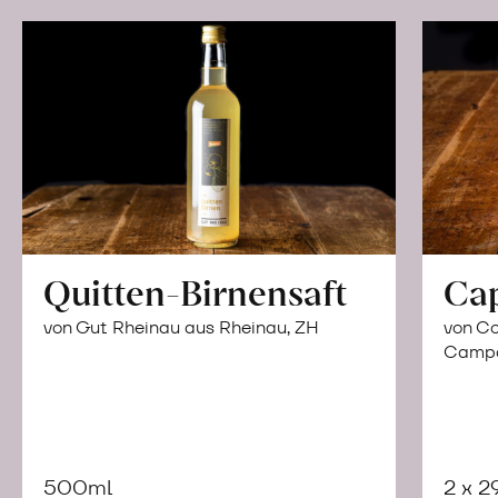
Quitten-Birnensaft
Ca
von Gut Rheinau aus Rheinau, ZH
von Co
Campor
500ml
2 x 