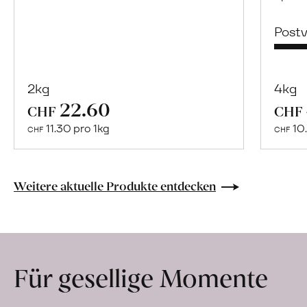
Post
2kg
4kg
22.60
Mehr
CHF
CHF
über
11.30 pro 1kg
10.
CHF
CHF
Naturbelassene
Bio-
Lebensmittel
Weitere aktuelle Produkte entdecken
ohne
Zusatzstoffe
direkt
ab
Für gesellige Momente
Hof
erfahren