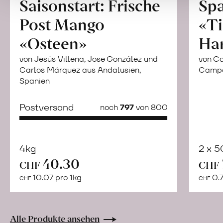
Saisonstart: Frische
Spa
Post Mango
«Ti
«Osteen»
Ha
von Jesús Villena, Jose González und
von Co
Carlos Márquez aus Andalusien,
Campor
Spanien
Postversand
noch
797
von 800
4kg
2 x 
40.30
Mehr
CHF
CHF
über
10.07 pro 1kg
0.7
CHF
CHF
Naturbelassene
Bio-
Lebensmittel
Alle Produkte ansehen