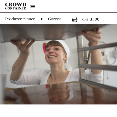
Menu
1
1 Arti
Produzent*innen
Garçoa
31.80
CHF