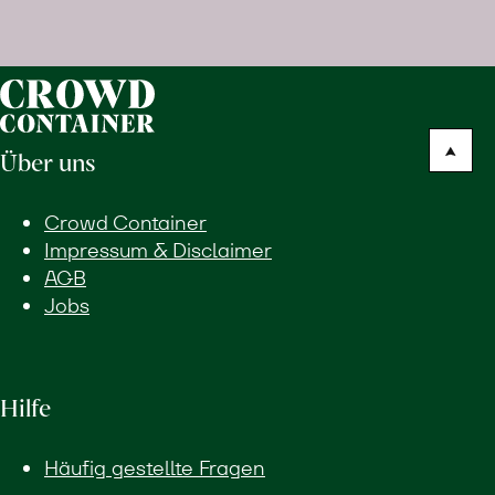
ohne
Zusatzstoffe
direkt
ab
Hof
Über uns
erfahren
Crowd Container
Impressum & Disclaimer
AGB
Jobs
Hilfe
Häufig gestellte Fragen