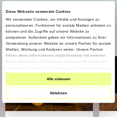
Alle Produzent*innen auf einen Blick
Diese Webseite verwendet Cookies
Wir verwenden Cookies, um Inhalte und Anzeigen zu
personalisieren, Funktionen für soziale Medien anbieten zu
können und die Zugriffe auf unsere Website zu
analysieren. Außerdem geben wir Informationen zu Ihrer
Aktuelle Produkte im Shop
Verwendung unserer Website an unsere Partner für soziale
Medien, Werbung und Analysen weiter. Unsere Partner
führen diese Informationen möglicherweise mit weiteren
Daten zusammen, die Sie ihnen bereitgestellt haben oder
bestellen bis 25.8., Versand erste
die sie im Rahmen Ihrer Nutzung der Dienste gesammelt
Septemberhälfte
haben.
Alle zulassen
Ablehnen