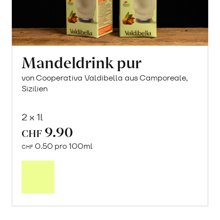
Mandeldrink pur
von Cooperativa Valdibella aus Camporeale,
Sizilien
2 x 1l
9.90
CHF
0.50 pro 100ml
CHF
In
den
Warenkorb