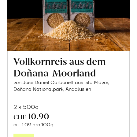
Vollkornreis aus dem
Doñana-Moorland
von José Daniel Carbonell aus Isla Mayor,
Doñana Nationalpark, Andalusien
2 x 500g
10.90
CHF
1.09 pro 100g
CHF
In
den