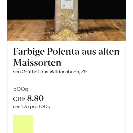
Farbige Polenta aus alten
Maissorten
von Grüthof aus Wildensbuch, ZH
500g
8.80
CHF
1.76 pro 100g
CHF
In
den
Warenkorb