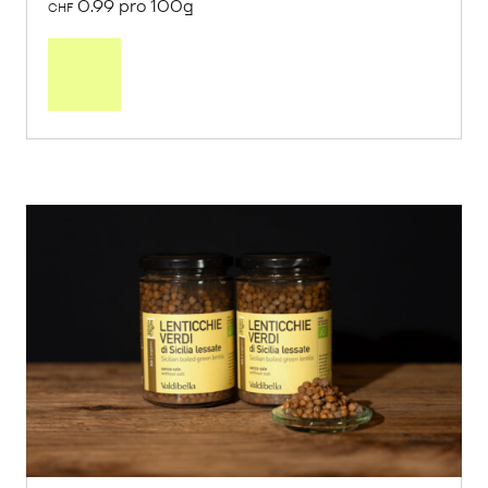
0.99 pro 100g
CHF
In
den
Warenkorb