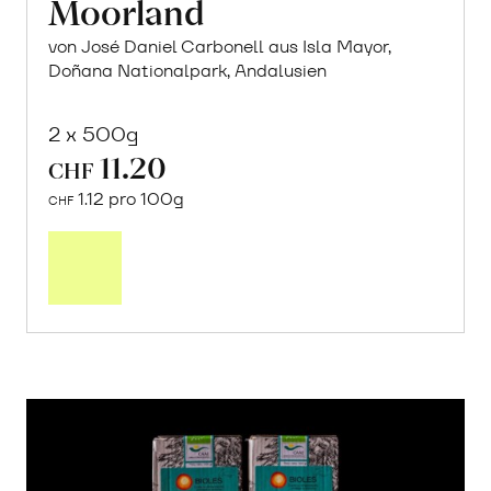
Moorland
von José Daniel Carbonell aus Isla Mayor,
Doñana Nationalpark, Andalusien
2 x 500g
11.20
CHF
1.12 pro 100g
CHF
In
den
Warenkorb