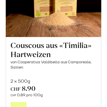
Couscous aus «Timilia»
Hartweizen
von Cooperativa Valdibella aus Camporeale,
Sizilien
2 x 500g
8.90
CHF
0.89 pro 100g
CHF
In
den