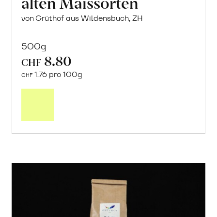
alten Maissorten
von Grüthof aus Wildensbuch, ZH
500g
8.80
CHF
1.76 pro 100g
CHF
In
den
Warenkorb