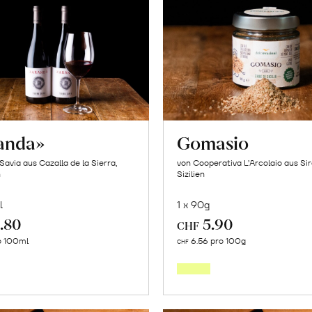
anda»
Gomasio
Savia aus Cazalla de la Sierra,
von Cooperativa L’Arcolaio aus Si
n
Sizilien
l
1 x 90g
.80
5.90
CHF
In
In
o 100ml
6.56 pro 100g
CHF
den
den
Warenkorb
Warenk