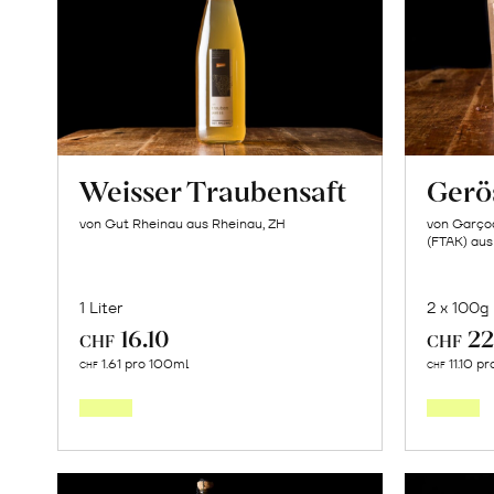
Weisser Traubensaft
Gerö
von Gut Rheinau aus Rheinau, ZH
von Garçoa
(FTAK) aus
1 Liter
2 x 100g
16.10
22
CHF
CHF
In
1.61 pro 100ml
11.10 p
CHF
CHF
den
Warenkorb