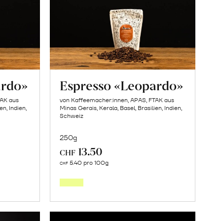
ardo»
Espresso «Leopardo»
TAK aus
von Kaffeemacher:innen, APAS, FTAK aus
en, Indien,
Minas Gerais, Kerala, Basel, Brasilien, Indien,
Schweiz
250g
13.50
CHF
In
5.40 pro 100g
CHF
den
orb
Warenkorb