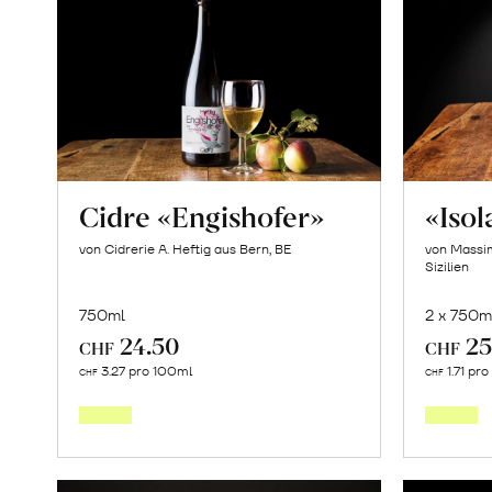
Cidre «Engishofer»
«Iso
von Cidrerie A. Heftig aus Bern, BE
von Massim
Sizilien
750ml
2 x 750m
24.50
25
CHF
CHF
In
3.27 pro 100ml
1.71 pr
CHF
CHF
den
Warenkorb