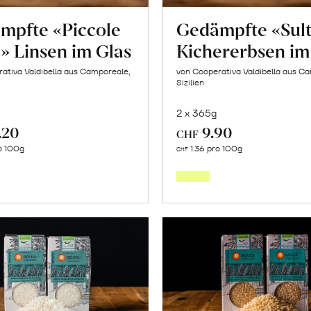
mpfte «Piccole
Gedämpfte «Sul
» Linsen im Glas
Kichererbsen im
ativa Valdibella aus Camporeale,
von Cooperativa Valdibella aus C
Sizilien
2 x 365g
.20
9.90
CHF
In
In
o 100g
1.36 pro 100g
CHF
den
den
Warenkorb
Warenk