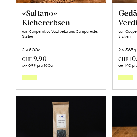
«Sultano»
Gedä
Kichererbsen
Verdi
von Cooperativa Valdibella aus Camporeale,
von Cooper
Sizilien
Sizilien
2 x 500g
2 x 365g
9.90
10
CHF
CHF
In
0.99 pro 100g
1.40 pr
CHF
CHF
den
Warenkorb