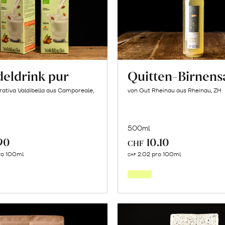
eldrink pur
Quitten-Birnens
ativa Valdibella aus Camporeale,
von Gut Rheinau aus Rheinau, ZH
500ml
90
10.10
CHF
In
In
ro 100ml
2.02 pro 100ml
CHF
den
den
Warenkorb
Warenk