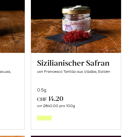
Sizilianischer Safran
racusa,
von Francesco Tantillo aus Villalba, Sizilien
0.5g
14.20
CHF
In
2840.00 pro 100g
CHF
den
orb
Warenkorb