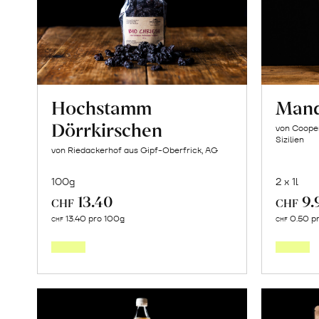
Hochstamm
Mand
Dörrkirschen
von Cooper
Sizilien
von Riedackerhof aus Gipf-Oberfrick, AG
100g
2 x 1l
13.40
9.
CHF
CHF
In
13.40 pro 100g
0.50 p
CHF
CHF
den
Warenkorb