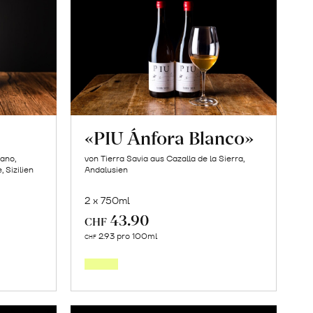
«PIU Ánfora Blanco»
bano,
von Tierra Savia aus Cazalla de la Sierra,
 Sizilien
Andalusien
2 x 750ml
43.90
CHF
In
2.93 pro 100ml
CHF
den
orb
Warenkorb