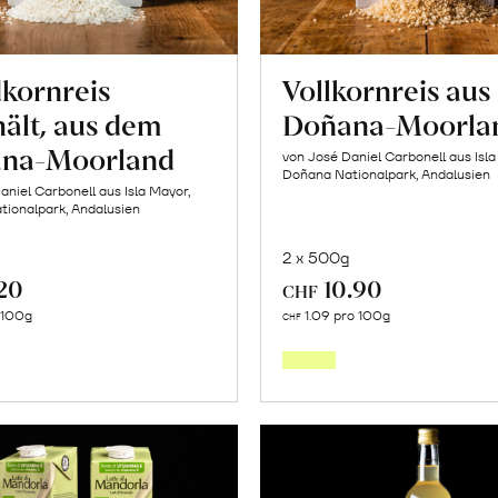
kornreis
Vollkornreis au
ält, aus dem
Doñana-Moorla
na-Moorland
von José Daniel Carbonell aus Isla
Doñana Nationalpark, Andalusien
aniel Carbonell aus Isla Mayor,
ionalpark, Andalusien
2 x 500g
.20
10.90
CHF
In
In
o 100g
1.09 pro 100g
CHF
den
den
Warenkorb
Warenk