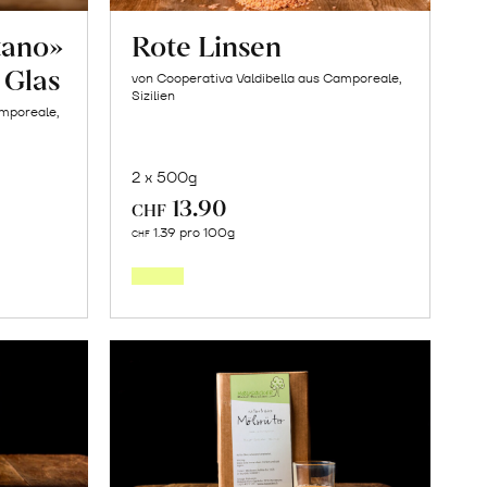
tano»
Rote Linsen
 Glas
von Cooperativa Valdibella aus Camporeale,
Sizilien
amporeale,
2 x 500g
13.90
CHF
In
1.39 pro 100g
CHF
den
orb
Warenkorb