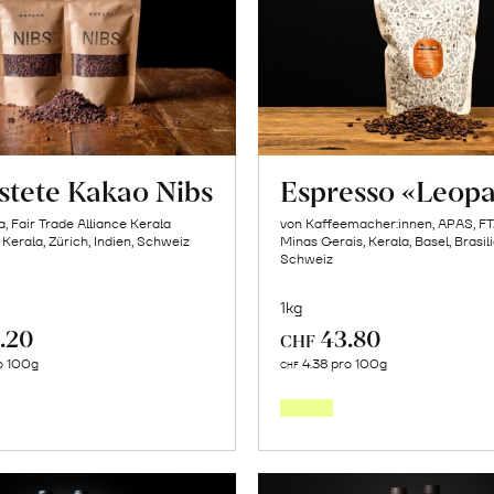
stete Kakao Nibs
Espresso «Leop
, Fair Trade Alliance Kerala
von Kaffeemacher:innen, APAS, F
 Kerala, Zürich, Indien, Schweiz
Minas Gerais, Kerala, Basel, Brasili
Schweiz
1kg
.20
43.80
CHF
In
In
ro 100g
4.38 pro 100g
CHF
den
den
Warenkorb
Warenk