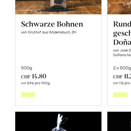
Schwarze Bohnen
Rund
gesch
von Grüthof aus Wildensbuch, ZH
Doña
von José D
Doñana Nat
500g
2 x 500g
14.80
11
CHF
CHF
In
2.96 pro 100g
1.12 pr
CHF
CHF
den
Warenkorb