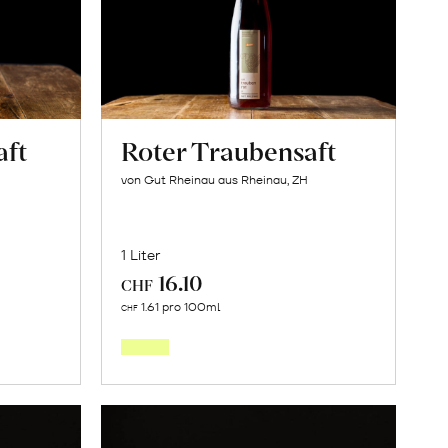
aft
Roter Traubensaft
von Gut Rheinau aus Rheinau, ZH
1 Liter
16.10
CHF
In
1.61 pro 100ml
CHF
den
orb
Warenkorb