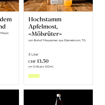
s dem
Hochstamm
nd
Apfelmost,
«Mölsrüter»
 Mayor,
von Biohof Mausacker aus Steinebrunn, TG
3 Liter
13.50
CHF
In
0.45 pro 100ml
CHF
den
orb
Warenkorb