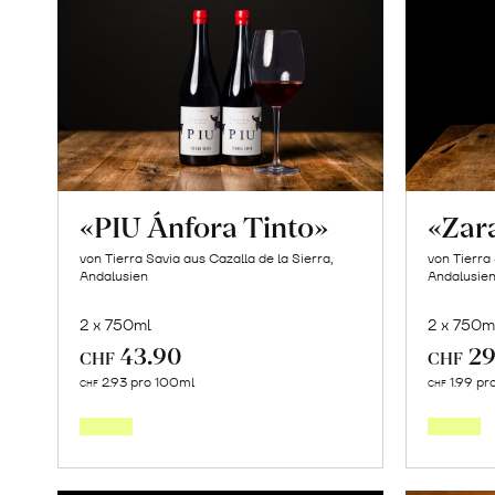
«PIU Ánfora Tinto»
«Zar
von Tierra Savia aus Cazalla de la Sierra,
von Tierra 
Andalusien
Andalusie
2 x 750ml
2 x 750m
43.90
29
CHF
CHF
In
2.93 pro 100ml
1.99 pr
CHF
CHF
den
Warenkorb