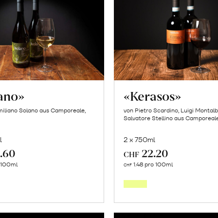
lano»
«Kerasos»
iliano Solano aus Camporeale,
von Pietro Scardino, Luigi Montal
Salvatore Stellino aus Camporeale,
l
2 x 750ml
.60
22.20
CHF
In
In
o 100ml
1.48 pro 100ml
CHF
den
den
Warenkorb
Warenk