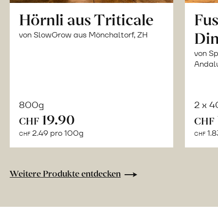
Hörnli aus Triticale
Fus
Din
von SlowGrow aus Mönchaltorf, ZH
von Sp
Andal
800g
2 x 
In
19.90
CHF
CHF
den
2.49 pro 100g
1.8
CHF
CHF
Warenkorb
Weitere Produkte entdecken