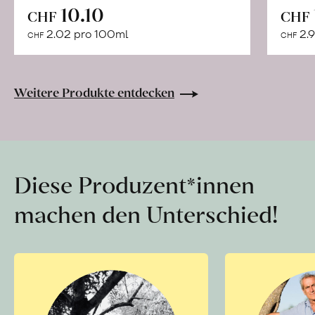
In
10.10
CHF
CHF
den
2.02 pro 100ml
2.9
CHF
CHF
Warenkorb
Weitere Produkte entdecken
Diese Produzent*innen
machen den Unterschied!