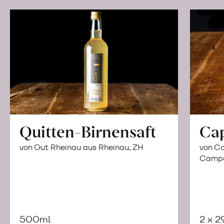
Quitten-Birnensaft
Ca
von Gut Rheinau aus Rheinau, ZH
von Co
Campor
500ml
2 x 