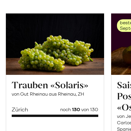
beste
Sept
Trauben «Solaris»
Sai
Po
von Gut Rheinau aus Rheinau, ZH
«O
Zürich
noch
130
von 130
von Je
Carlo
Spani