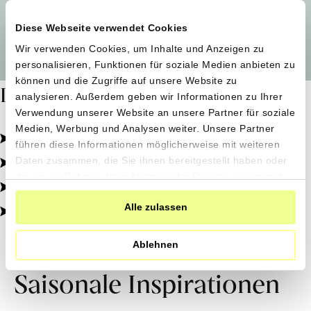
Diese Webseite verwendet Cookies
Alle Produzent*innen auf einen Blick
Wir verwenden Cookies, um Inhalte und Anzeigen zu
personalisieren, Funktionen für soziale Medien anbieten zu
können und die Zugriffe auf unsere Website zu
Dafür stehen wir
analysieren. Außerdem geben wir Informationen zu Ihrer
Verwendung unserer Website an unsere Partner für soziale
Medien, Werbung und Analysen weiter. Unsere Partner
Pestizidfrei angebaut, schonend verarbeitet.
führen diese Informationen möglicherweise mit weiteren
Natürliche Zutaten, echter Geschmack.
Daten zusammen, die Sie ihnen bereitgestellt haben oder
die sie im Rahmen Ihrer Nutzung der Dienste gesammelt
Von kleinen Höfen, direkt zu dir.
haben.
Alle zulassen
100% transparent, 0% Zusatzstoffe.
Ablehnen
Saisonale Inspirationen