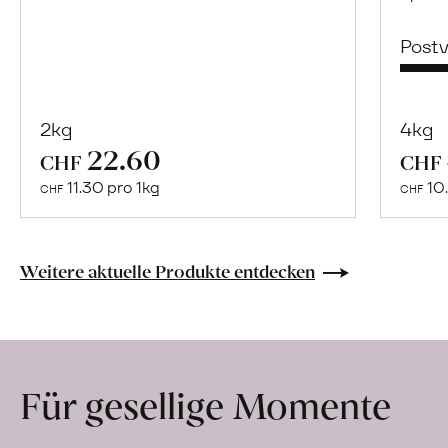
Post
2kg
4kg
22.60
Mehr
CHF
CHF
über
11.30 pro 1kg
10.
CHF
CHF
Naturbelassene
Bio-
Lebensmittel
Weitere aktuelle Produkte entdecken
ohne
Zusatzstoffe
direkt
ab
Für gesellige Momente
Hof
erfahren