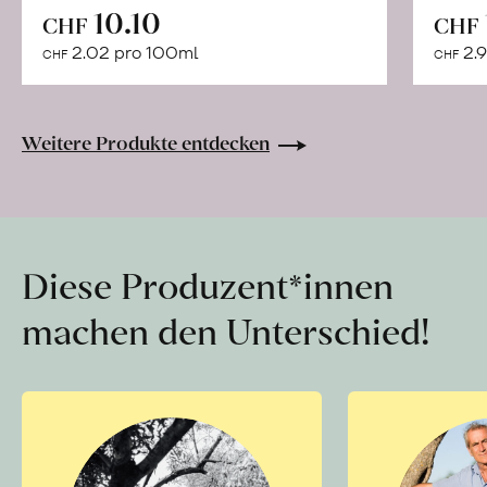
In
10.10
CHF
CHF
den
2.02 pro 100ml
2.9
CHF
CHF
Warenkorb
Weitere Produkte entdecken
Diese Produzent*innen
machen den Unterschied!