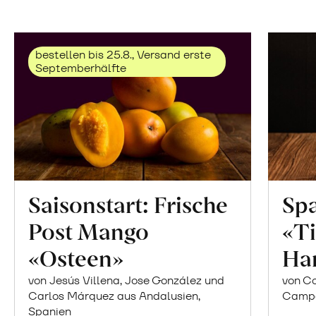
bestellen bis 25.8., Versand erste
Septemberhälfte
Saisonstart: Frische
Spa
Post Mango
«Ti
«Osteen»
Ha
von Jesús Villena, Jose González und
von Co
Carlos Márquez aus Andalusien,
Campor
Spanien