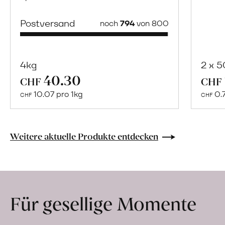
Postversand
noch
794
von 800
4kg
2 x 
40.30
Mehr
CHF
CHF
über
10.07 pro 1kg
0.
CHF
CHF
Naturbelassene
Bio-
Lebensmittel
Weitere aktuelle Produkte entdecken
ohne
Zusatzstoffe
direkt
ab
Für gesellige Momente
Hof
erfahren