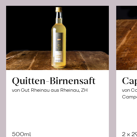
Quitten-Birnensaft
Ca
von Gut Rheinau aus Rheinau, ZH
von Co
Campor
500ml
2 x 