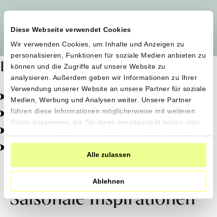
Alle Produzent*innen auf einen Blick
Diese Webseite verwendet Cookies
Wir verwenden Cookies, um Inhalte und Anzeigen zu
personalisieren, Funktionen für soziale Medien anbieten zu
Dafür stehen wir
können und die Zugriffe auf unsere Website zu
analysieren. Außerdem geben wir Informationen zu Ihrer
Verwendung unserer Website an unsere Partner für soziale
Pestizidfrei angebaut, schonend verarbeitet.
Medien, Werbung und Analysen weiter. Unsere Partner
Natürliche Zutaten, echter Geschmack.
führen diese Informationen möglicherweise mit weiteren
Daten zusammen, die Sie ihnen bereitgestellt haben oder
Von kleinen Höfen, direkt zu dir.
die sie im Rahmen Ihrer Nutzung der Dienste gesammelt
haben.
100% transparent, 0% Zusatzstoffe.
Alle zulassen
Ablehnen
Saisonale Inspirationen