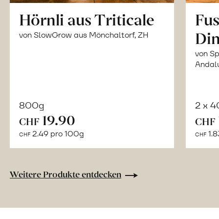
Hörnli aus Triticale
Fus
Din
von SlowGrow aus Mönchaltorf, ZH
von Sp
Andal
800g
2 x 
In
19.90
CHF
CHF
den
2.49 pro 100g
1.8
CHF
CHF
Warenkorb
Weitere Produkte entdecken