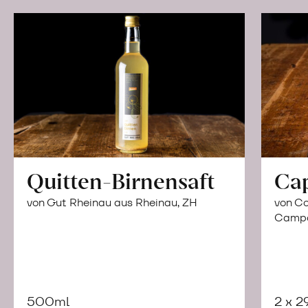
Quitten-Birnensaft
Ca
von Gut Rheinau aus Rheinau, ZH
von Co
Campor
500ml
2 x 