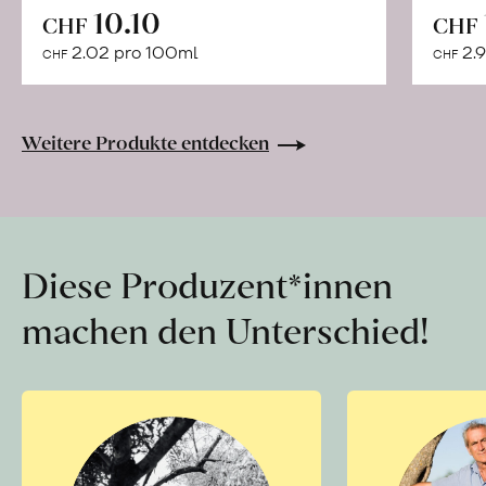
In
10.10
CHF
CHF
den
2.02 pro 100ml
2.9
CHF
CHF
Warenkorb
Weitere Produkte entdecken
Diese Produzent*innen
machen den Unterschied!