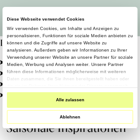
Alle Produzent*innen auf einen Blick
Diese Webseite verwendet Cookies
Wir verwenden Cookies, um Inhalte und Anzeigen zu
personalisieren, Funktionen für soziale Medien anbieten zu
Dafür stehen wir
können und die Zugriffe auf unsere Website zu
analysieren. Außerdem geben wir Informationen zu Ihrer
Verwendung unserer Website an unsere Partner für soziale
Pestizidfrei angebaut, schonend verarbeitet.
Medien, Werbung und Analysen weiter. Unsere Partner
Natürliche Zutaten, echter Geschmack.
führen diese Informationen möglicherweise mit weiteren
Daten zusammen, die Sie ihnen bereitgestellt haben oder
Von kleinen Höfen, direkt zu dir.
die sie im Rahmen Ihrer Nutzung der Dienste gesammelt
haben.
100% transparent, 0% Zusatzstoffe.
Alle zulassen
Ablehnen
Saisonale Inspirationen