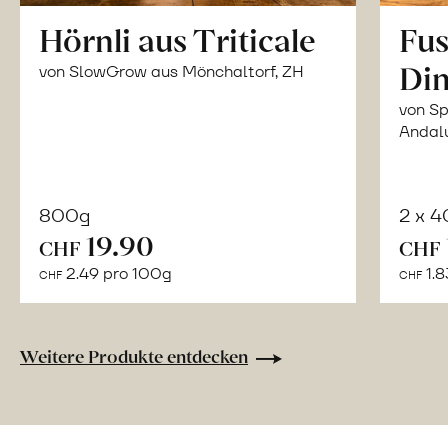
Hörnli aus Triticale
Fus
Din
von SlowGrow aus Mönchaltorf, ZH
von Sp
Andal
800g
2 x 
In
19.90
CHF
CHF
den
2.49 pro 100g
1.8
CHF
CHF
Warenkorb
Weitere Produkte entdecken