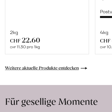
Post
2kg
4kg
22.60
Mehr
CHF
CHF
über
11.30 pro 1kg
10.
CHF
CHF
Naturbelassene
Bio-
Lebensmittel
Weitere aktuelle Produkte entdecken
ohne
Zusatzstoffe
direkt
ab
Für gesellige Momente
Hof
erfahren