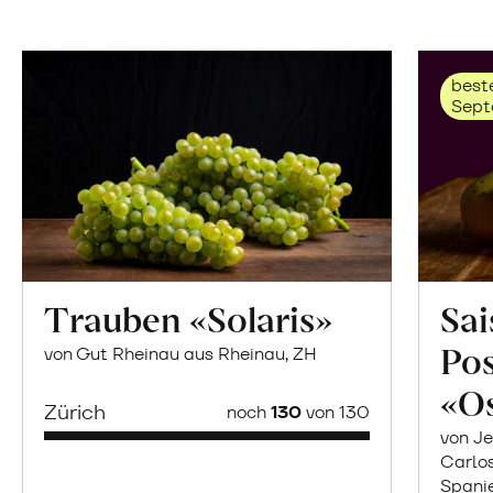
beste
Sept
Trauben «Solaris»
Sai
Po
von Gut Rheinau aus Rheinau, ZH
«O
Zürich
noch
130
von 130
von Je
Carlo
Spani