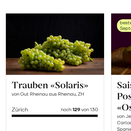
beste
Sept
Trauben «Solaris»
Sai
Po
von Gut Rheinau aus Rheinau, ZH
«O
Zürich
noch
129
von 130
von Je
Carlo
Spani