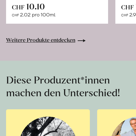
In
10.10
CHF
CHF
den
2.02 pro 100ml
2.9
CHF
CHF
Warenkorb
Weitere Produkte entdecken
Diese Produzent*innen
machen den Unterschied!