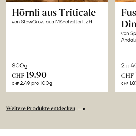
Hörnli aus Triticale
Fus
Din
von SlowGrow aus Mönchaltorf, ZH
von Sp
Andal
800g
2 x 
In
19.90
CHF
CHF
den
2.49 pro 100g
1.8
CHF
CHF
Warenkorb
Weitere Produkte entdecken