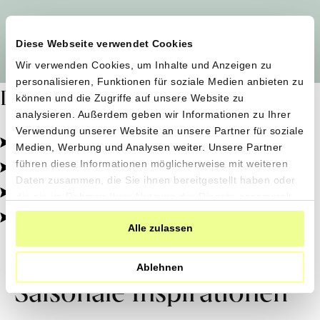
Alle Produzent*innen auf einen Blick
Diese Webseite verwendet Cookies
Wir verwenden Cookies, um Inhalte und Anzeigen zu
personalisieren, Funktionen für soziale Medien anbieten zu
Dafür stehen wir
können und die Zugriffe auf unsere Website zu
analysieren. Außerdem geben wir Informationen zu Ihrer
Verwendung unserer Website an unsere Partner für soziale
Pestizidfrei angebaut, schonend verarbeitet.
Medien, Werbung und Analysen weiter. Unsere Partner
Natürliche Zutaten, echter Geschmack.
führen diese Informationen möglicherweise mit weiteren
Daten zusammen, die Sie ihnen bereitgestellt haben oder
Von kleinen Höfen, direkt zu dir.
die sie im Rahmen Ihrer Nutzung der Dienste gesammelt
haben.
100% transparent, 0% Zusatzstoffe.
Alle zulassen
Ablehnen
Saisonale Inspirationen