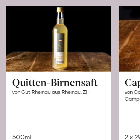
Quitten-Birnensaft
Ca
von Gut Rheinau aus Rheinau, ZH
von Co
Campor
500ml
2 x 