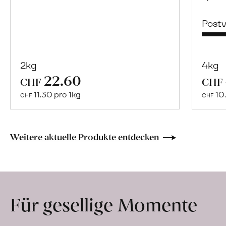
Post
2kg
4kg
22.60
Mehr
CHF
CHF
über
11.30 pro 1kg
10.
CHF
CHF
Naturbelassene
Bio-
Lebensmittel
Weitere aktuelle Produkte entdecken
ohne
Zusatzstoffe
direkt
ab
Für gesellige Momente
Hof
erfahren