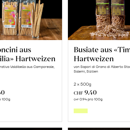
Mango
«Osteen»
erfahren
ncini aus
Busiate aus «Tim
ilia» Hartweizen
Hartweizen
ativa Valdibella aus Camporeale,
von Sapori di Grano di Alberto Sta
Salemi, Sizilien
2 x 500g
60
9.40
CHF
In
In
o 100g
0.94 pro 100g
CHF
den
den
Warenkorb
Warenk