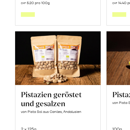
5.20 pro 100g
14.40 p
CHF
CHF
den
Warenkorb
Pistazien geröstet
Pist
und gesalzen
von Pista 
von Pista Sol aus Caniles, Andalusien
2 x 125g
100g