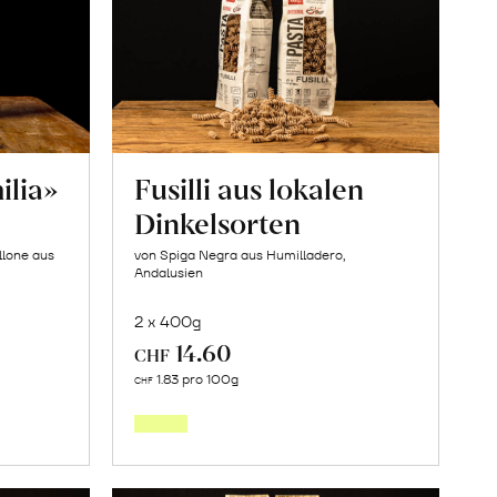
ilia»
Fusilli aus lokalen
Dinkelsorten
llone aus
von Spiga Negra aus Humilladero,
Andalusien
2 x 400g
14.60
CHF
In
1.83 pro 100g
CHF
den
orb
Warenkorb