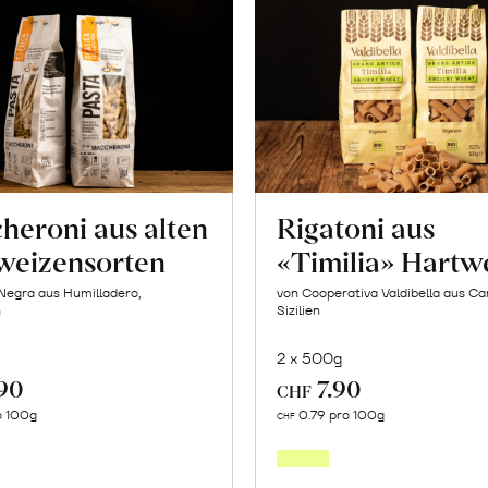
heroni aus alten
Rigatoni aus
weizensorten
«Timilia» Hartw
Negra aus Humilladero,
von Cooperativa Valdibella aus C
n
Sizilien
2 x 500g
.90
7.90
CHF
In
In
o 100g
0.79 pro 100g
CHF
den
den
Warenkorb
Warenk