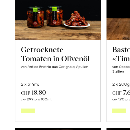
Getrocknete
Basto
Tomaten in Olivenöl
«Tim
von Antica Enotria aus Cerignola, Apulien
von Cooper
Sizilien
2 x 314ml
2 x 200g
18.80
7.
CHF
CHF
In
2.99 pro 100ml
1.90 pr
CHF
CHF
den
Warenkorb