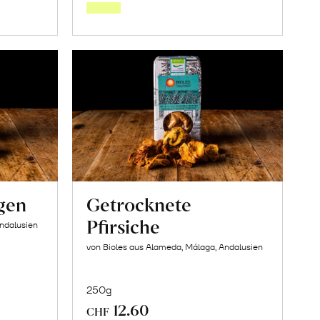
orb
Warenkorb
gen
Getrocknete
Pfirsiche
Andalusien
von Bioles aus Alameda, Málaga, Andalusien
250g
12.60
CHF
In