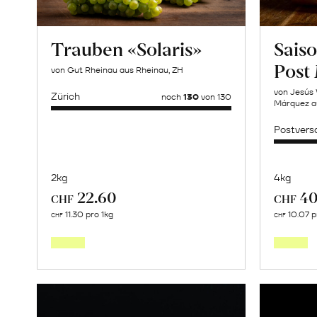
Trauben «Solaris»
Saiso
Post
von Gut Rheinau aus Rheinau, ZH
von Jesús 
Zürich
noch
130
von 130
Márquez a
Postvers
2kg
4kg
22.60
40
CHF
CHF
Mehr
11.30 pro 1kg
10.07 p
CHF
CHF
über
Trauben
«Solaris»
erfahren