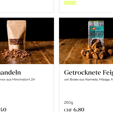
Warenkorb
Warenk
andeln
Getrocknete Fei
row aus Mönchaltorf, ZH
von Bioles aus Alameda, Málaga, 
250g
.40
6.80
CHF
In
In