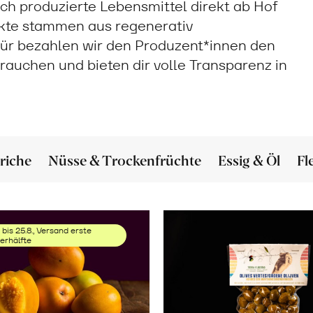
sch produzierte Lebensmittel direkt ab Hof
ukte stammen aus regenerativ
ür bezahlen wir den Produzent*innen den
 brauchen und bieten dir volle Transparenz in
riche
Nüsse & Trockenfrüchte
Essig & Öl
Fl
 bis 25.8., Versand erste
rhälfte