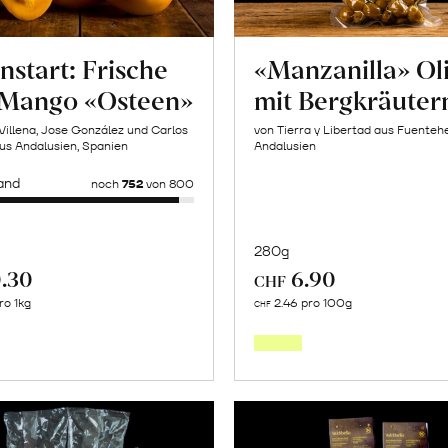
nstart: Frische
«Manzanilla» Ol
 Mango «Osteen»
mit Bergkräuter
Villena, Jose González und Carlos
von Tierra y Libertad aus Fuentehe
us Andalusien, Spanien
Andalusien
and
noch
752
von 800
280g
.30
6.90
CHF
In
Mehr
ro 1kg
2.46 pro 100g
CHF
den
über
Warenk
Saisonstart:
Frische
Post