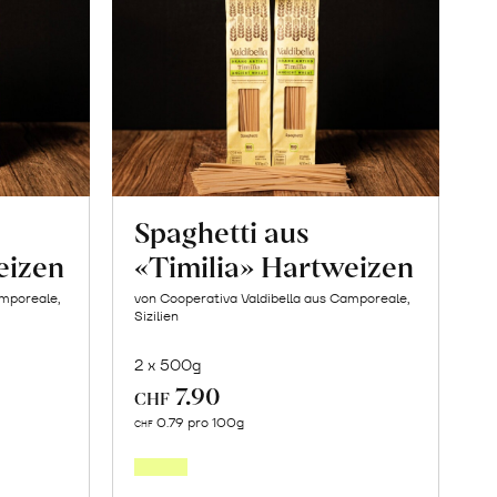
Spaghetti aus
eizen
«Timilia» Hartweizen
amporeale,
von Cooperativa Valdibella aus Camporeale,
Sizilien
2 x 500g
7.90
CHF
In
0.79 pro 100g
CHF
den
orb
Warenkorb