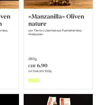
iven
«Manzanilla» Oliven
n
nature
ridos,
von Tierra y Libertad aus Fuenteheridos,
Andalusien
280g
6.90
CHF
In
2.46 pro 100g
CHF
den
orb
Warenkorb