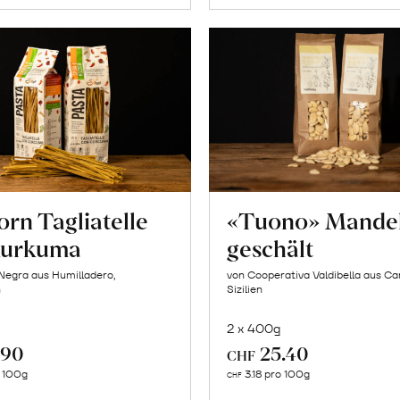
orn Tagliatelle
«Tuono» Mande
Kurkuma
geschält
Negra aus Humilladero,
von Cooperativa Valdibella aus C
n
Sizilien
2 x 400g
.90
25.40
CHF
In
In
o 100g
3.18 pro 100g
CHF
den
den