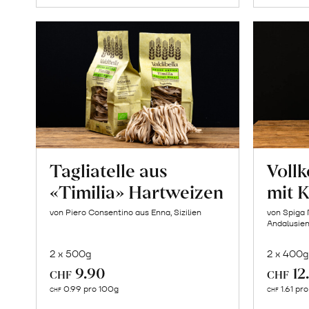
Tagliatelle aus
Vollk
«Timilia» Hartweizen
mit 
von Piero Consentino aus Enna, Sizilien
von Spiga 
Andalusie
2 x 500g
2 x 400g
9.90
12
CHF
CHF
In
0.99 pro 100g
1.61 pr
CHF
CHF
den