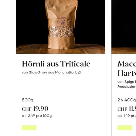
Hörnli aus Triticale
Macc
Hart
von SlowGrow aus Mönchaltorf, ZH
von Spiga 
Andalusie
800g
2 x 400g
19.90
11
CHF
CHF
In
2.49 pro 100g
1.49 pr
CHF
CHF
den
Warenkorb