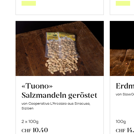
Warenkorb
«Tuono»
Erdm
Salzmandeln geröstet
von SlowG
von Cooperativa L’Arcolaio aus Siracusa,
Sizilien
2 x 100g
100g
10.40
14
CHF
CHF
In