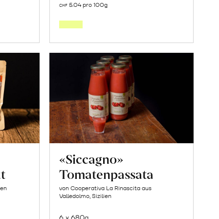
5.04 pro 100g
CHF
den
orb
Warenkorb
«Siccagno»
t
Tomatenpassata
ien
von Cooperativa La Rinascita aus
Valledolmo, Sizilien
6 x 680g