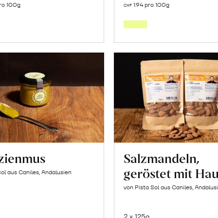
ro 100g
1.94 pro 100g
CHF
den
den
Warenkorb
Warenk
azienmus
Salzmandeln,
geröstet mit Hau
Sol aus Caniles, Andalusien
von Pista Sol aus Caniles, Andalus
2 x 125g