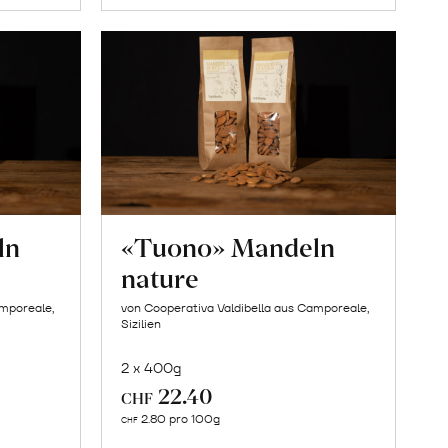
ln
«Tuono» Mandeln
nature
amporeale,
von Cooperativa Valdibella aus Camporeale,
Sizilien
2 x 400g
22.40
CHF
In
2.80 pro 100g
CHF
den