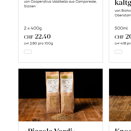
kalt
von Cooperativa Valdibella aus Camporeale,
Sizilien
von Bioho
Oberstam
2 x 400g
500ml
22.40
2
In
CHF
CHF
den
2.80 pro 100g
4.18 p
CHF
CHF
Warenkorb
«Piccole Verdi»
Kno