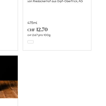
von Riedackerhof aus Gipf-Oberfrick, AG
475ml
12.70
In
CHF
den
2.67 pro 100g
CHF
Warenkorb