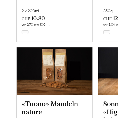
2 x 200ml
250g
10.80
12
In
CHF
CHF
den
2.70 pro 100ml
5.04 p
CHF
CHF
Warenkorb
«Tuono» Mandeln
Son
nature
«Hig