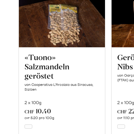
«Tuono»
Gerö
Salzmandeln
Nibs
geröstet
von Garço
(FTAK) aus
von Cooperativa L’Arcolaio aus Siracusa,
Sizilien
2 x 100g
2 x 100
10.40
2
In
CHF
CHF
den
5.20 pro 100g
11.10 
CHF
CHF
Warenkorb