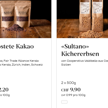
stete Kakao
«Sultano»
Kichererbsen
a, Fair Trade Alliance Kerala
von Cooperativa Valdibella aus C
 Kerala, Zürich, Indien, Schweiz
Sizilien
g
2 x 500g
2.20
9.90
In
In
CHF
den
den
pro 100g
0.99 pro 100g
CHF
Warenkorb
Warenkorb