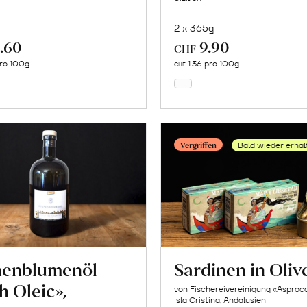
2 x 365g
.60
9.90
In
In
CHF
den
den
ro 100g
1.36 pro 100g
CHF
Warenkorb
Warenkorb
Vergriffen
Bald wieder erhäl
nenblumenöl
Sardinen in Oliv
h Oleic»,
von Fischereivereinigung «Asproc
Isla Cristina, Andalusien