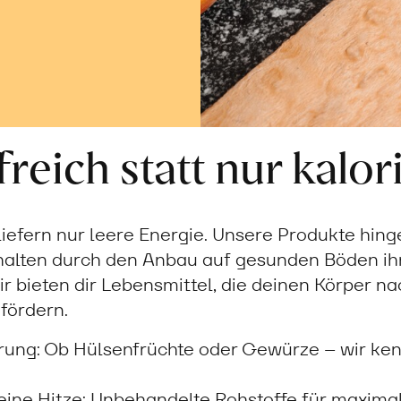
reich statt nur kalor
iefern nur leere Energie. Unsere Produkte hing
halten durch den Anbau auf gesunden Böden ihr
r bieten dir Lebensmittel, die deinen Körper n
fördern.
rung: Ob Hülsenfrüchte oder Gewürze – wir ke
eine Hitze: Unbehandelte Rohstoffe für maxim