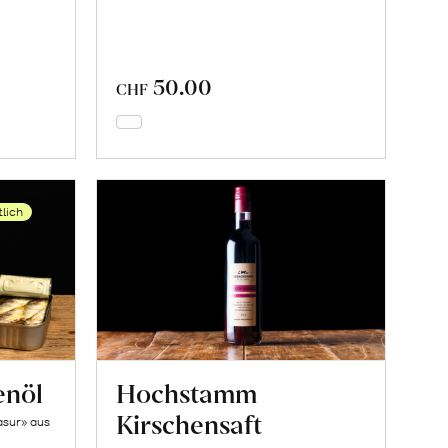
50.00
CHF
In
den
Warenkorb
tlich
enöl
Hochstamm
Kirschensaft
asur» aus