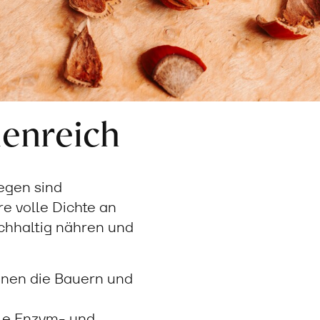
ienreich
egen sind
e volle Dichte an
achhaltig nähren und
nnen die Bauern und
ale Enzym- und