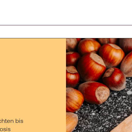
arenkorb
chten bis
osis