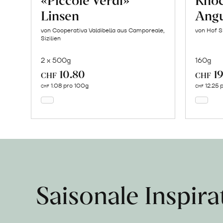
Linsen
Angu
von Cooperativa Valdibella aus Camporeale,
von Hof S
Sizilien
2 x 500g
160g
10.80
19
In
CHF
CHF
den
1.08 pro 100g
12.25 
CHF
CHF
Warenkorb
Saisonale Inspir