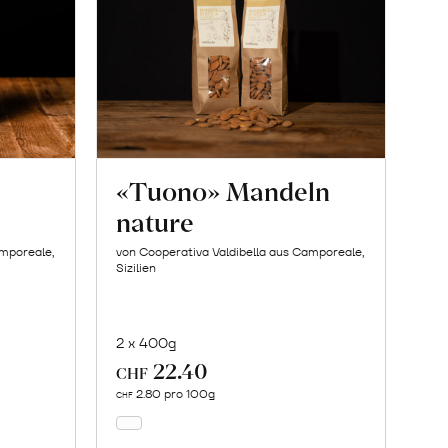
«Tuono» Mandeln
nature
amporeale,
von Cooperativa Valdibella aus Camporeale,
Sizilien
2 x 400g
22.40
In
CHF
den
2.80 pro 100g
CHF
Warenkorb