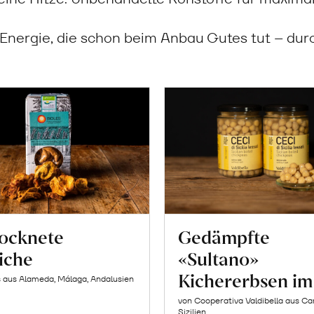
: Energie, die schon beim Anbau Gutes tut – du
ocknete
Gedämpfte
siche
«Sultano»
Kichererbsen im
s aus Alameda, Málaga, Andalusien
von Cooperativa Valdibella aus C
Sizilien