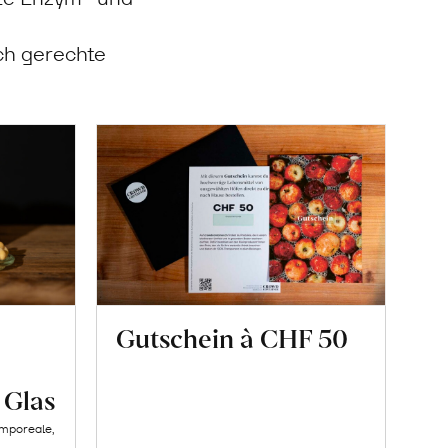
rch gerechte
Gutschein à CHF 50
 Glas
amporeale,