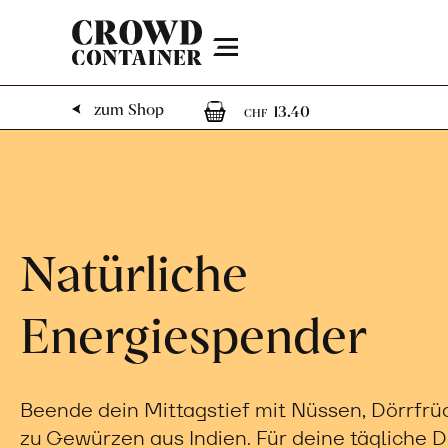
Menu
1
1 Artikel im W
zum Shop
13.40
CHF
Natürliche
Energiespender
Beende dein Mittagstief mit Nüssen, Dörrfrü
zu Gewürzen aus Indien. Für deine tägliche D