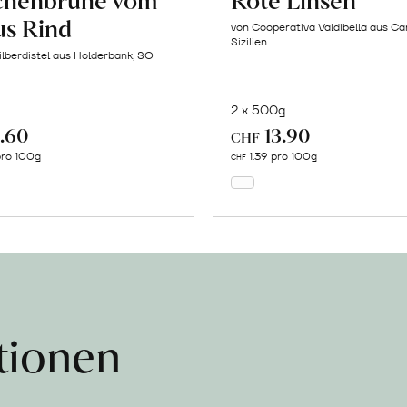
s Rind
von Cooperativa Valdibella aus C
Sizilien
ilberdistel aus Holderbank, SO
2 x 500g
.60
13.90
In
In
CHF
den
den
pro 100g
1.39 pro 100g
CHF
Warenkorb
Warenkorb
ationen