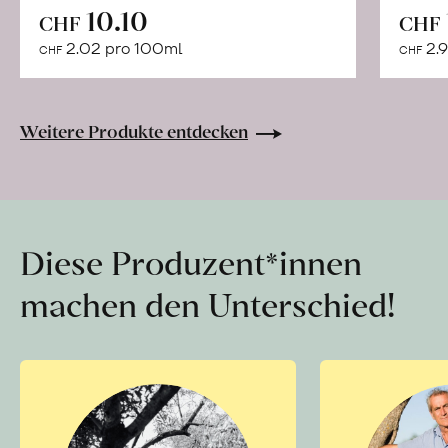
In
10.10
CHF
CHF
den
2.02 pro 100ml
2.9
CHF
CHF
Warenkorb
Weitere Produkte entdecken
Diese Produzent*innen
machen den Unterschied!