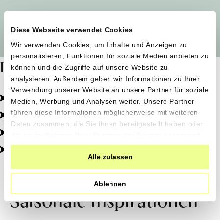
Alle Produzent*innen auf einen Blick
Diese Webseite verwendet Cookies
Wir verwenden Cookies, um Inhalte und Anzeigen zu
personalisieren, Funktionen für soziale Medien anbieten zu
Dafür stehen wir
können und die Zugriffe auf unsere Website zu
analysieren. Außerdem geben wir Informationen zu Ihrer
Verwendung unserer Website an unsere Partner für soziale
Pestizidfrei angebaut, schonend verarbeitet.
Medien, Werbung und Analysen weiter. Unsere Partner
Natürliche Zutaten, echter Geschmack.
führen diese Informationen möglicherweise mit weiteren
Daten zusammen, die Sie ihnen bereitgestellt haben oder
Von kleinen Höfen, direkt zu dir.
die sie im Rahmen Ihrer Nutzung der Dienste gesammelt
haben.
100% transparent, 0% Zusatzstoffe.
Alle zulassen
Ablehnen
Saisonale Inspirationen