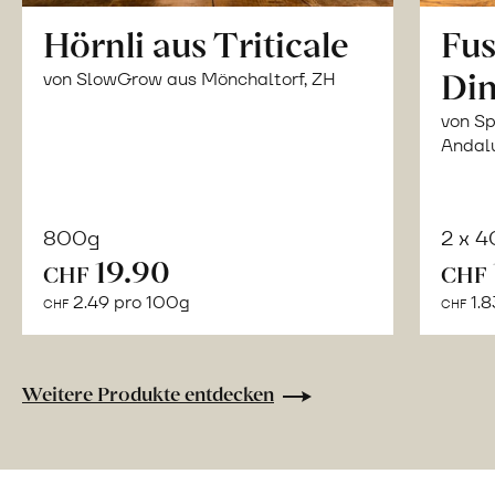
Hörnli aus Triticale
Fus
Din
von SlowGrow aus Mönchaltorf, ZH
von Sp
Andal
800g
2 x 
In
19.90
CHF
CHF
den
2.49 pro 100g
1.8
CHF
CHF
Warenkorb
Weitere Produkte entdecken