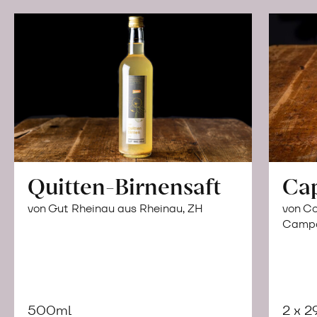
Quitten-Birnensaft
Ca
von Gut Rheinau aus Rheinau, ZH
von Co
Campor
500ml
2 x 