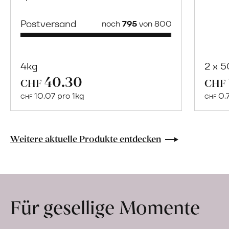
Postversand
noch
795
von 800
4kg
2 x 
40.30
Mehr
CHF
CHF
über
10.07 pro 1kg
0.
CHF
CHF
Naturbelassene
Bio-
Lebensmittel
Weitere aktuelle Produkte entdecken
ohne
Zusatzstoffe
direkt
ab
Für gesellige Momente
Hof
erfahren