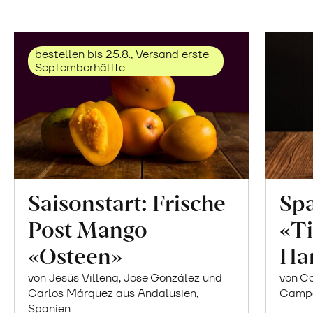
bestellen bis 25.8., Versand erste
Septemberhälfte
Saisonstart: Frische
Spa
Post Mango
«Ti
«Osteen»
Ha
von Jesús Villena, Jose González und
von Co
Carlos Márquez aus Andalusien,
Campor
Spanien